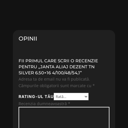
OPINII
FII PRIMUL CARE SCRII O RECENZIE
PENTRU „JANTA ALIAJ DEZENT TN
SILVER 6.50×16 4/100/48/54,1”
Adresa ta de email nu va fi publicată.
Câmpurile obligatorii sunt marcate cu
*
RATING-UL TĂU
Recenzia dumneavoastră
*