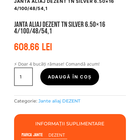
JANTA ALIAJ DEZENT TN SILVER 6.50×16
4/100/48/54,1
Janta aliaj DEZENT TN silver 6.50×16
4/100/48/54,1
608.66
lei
⚡ Doar 4 bucăți rămase! Comandă acum!
Cantitate
Janta
ADAUGĂ ÎN COȘ
aliaj
DEZENT
TN
Categorie:
Jante aliaj DEZENT
silver
6.50x16
4/100/48/54,1
INFORMAȚII SUPLIMENTARE
Marca jante
DEZENT