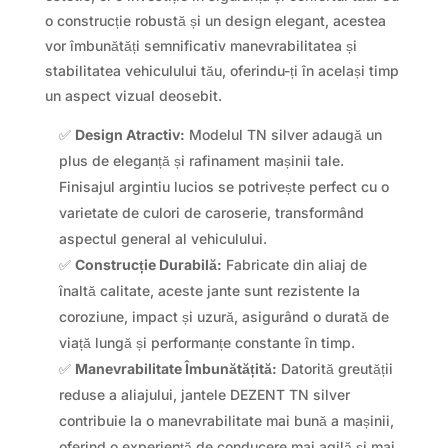
o construcție robustă și un design elegant, acestea
vor îmbunătăți semnificativ manevrabilitatea și
stabilitatea vehiculului tău, oferindu-ți în același timp
un aspect vizual deosebit.
✅
Design Atractiv:
Modelul TN silver adaugă un
plus de eleganță și rafinament mașinii tale.
Finisajul argintiu lucios se potrivește perfect cu o
varietate de culori de caroserie, transformând
aspectul general al vehiculului.
✅
Construcție Durabilă:
Fabricate din aliaj de
înaltă calitate, aceste jante sunt rezistente la
coroziune, impact și uzură, asigurând o durată de
viață lungă și performanțe constante în timp.
✅
Manevrabilitate Îmbunătățită:
Datorită greutății
reduse a aliajului, jantele DEZENT TN silver
contribuie la o manevrabilitate mai bună a mașinii,
oferind o experiență de conducere mai agilă și mai