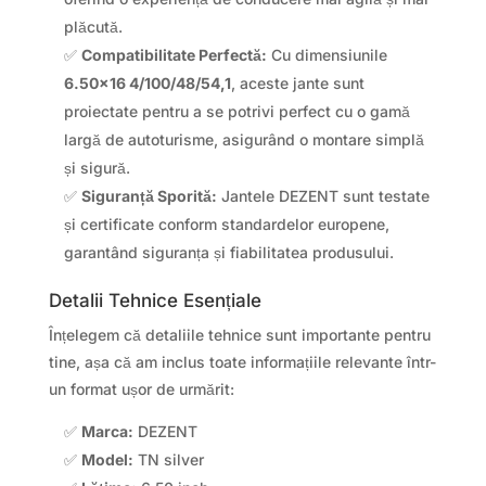
plăcută.
✅
Compatibilitate Perfectă:
Cu dimensiunile
6.50×16 4/100/48/54,1
, aceste jante sunt
proiectate pentru a se potrivi perfect cu o gamă
largă de autoturisme, asigurând o montare simplă
și sigură.
✅
Siguranță Sporită:
Jantele DEZENT sunt testate
și certificate conform standardelor europene,
garantând siguranța și fiabilitatea produsului.
Detalii Tehnice Esențiale
Înțelegem că detaliile tehnice sunt importante pentru
tine, așa că am inclus toate informațiile relevante într-
un format ușor de urmărit:
✅
Marca:
DEZENT
✅
Model:
TN silver