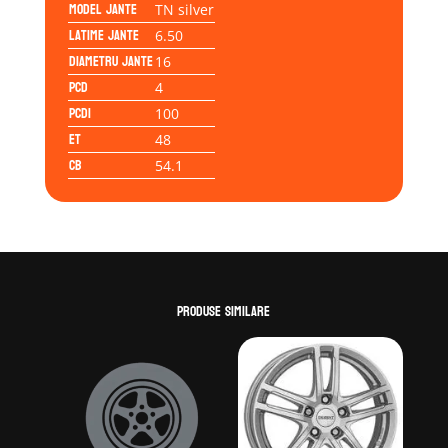
Model jante
TN silver
Latime jante
6.50
Diametru jante
16
PCD
4
PCD1
100
ET
48
CB
54.1
Produse similare