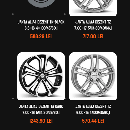
Janta aliaj DEZENT TN-black
Janta aliaj DEZENT TZ
6.5×16 4×100/45/60.1
7.00×17 5/114,30/40/66,1
588.29
lei
717.00
lei
Janta aliaj DEZENT TA dark
Janta aliaj DEZENT TZ
7.00×18 5/114,30/35/60,1
6.00×15 4/100/40/60,1
1243.90
lei
570.44
lei