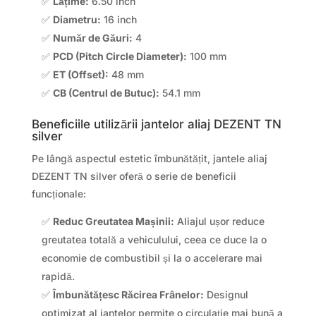
✅
Lățime:
6.50 inch
✅
Diametru:
16 inch
✅
Număr de Găuri:
4
✅
PCD (Pitch Circle Diameter):
100 mm
✅
ET (Offset):
48 mm
✅
CB (Centrul de Butuc):
54.1 mm
Beneficiile utilizării jantelor aliaj DEZENT TN
silver
Pe lângă aspectul estetic îmbunătățit, jantele aliaj
DEZENT TN silver oferă o serie de beneficii
funcționale:
✅
Reduc Greutatea Mașinii:
Aliajul ușor reduce
greutatea totală a vehiculului, ceea ce duce la o
economie de combustibil și la o accelerare mai
rapidă.
✅
Îmbunătățesc Răcirea Frânelor:
Designul
optimizat al jantelor permite o circulație mai bună a