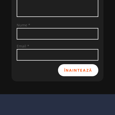
Nume
*
Email
*
ÎNAINTEAZĂ