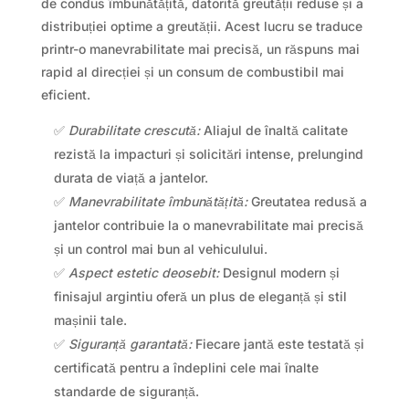
de condus îmbunătățită, datorită greutății reduse și a
distribuției optime a greutății. Acest lucru se traduce
printr-o manevrabilitate mai precisă, un răspuns mai
rapid al direcției și un consum de combustibil mai
eficient.
✅
Durabilitate crescută:
Aliajul de înaltă calitate
rezistă la impacturi și solicitări intense, prelungind
durata de viață a jantelor.
✅
Manevrabilitate îmbunătățită:
Greutatea redusă a
jantelor contribuie la o manevrabilitate mai precisă
și un control mai bun al vehiculului.
✅
Aspect estetic deosebit:
Designul modern și
finisajul argintiu oferă un plus de eleganță și stil
mașinii tale.
✅
Siguranță garantată:
Fiecare jantă este testată și
certificată pentru a îndeplini cele mai înalte
standarde de siguranță.