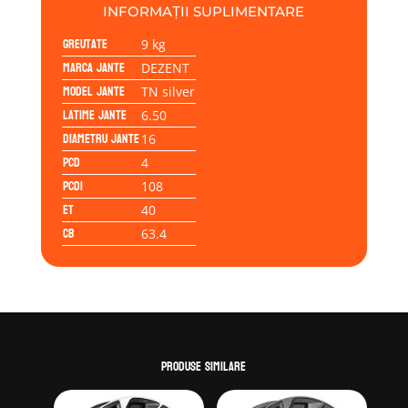
4/108/40/63,4
INFORMAȚII SUPLIMENTARE
Greutate
9 kg
Marca jante
DEZENT
Model jante
TN silver
Latime jante
6.50
Diametru jante
16
PCD
4
PCD1
108
ET
40
CB
63.4
Produse similare