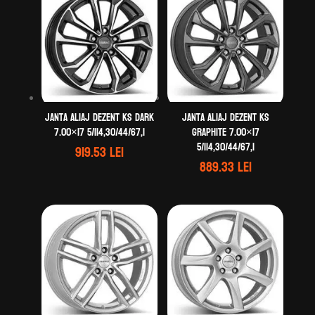
Janta aliaj DEZENT KS dark
Janta aliaj DEZENT KS
7.00×17 5/114,30/44/67,1
graphite 7.00×17
5/114,30/44/67,1
919.53
lei
889.33
lei