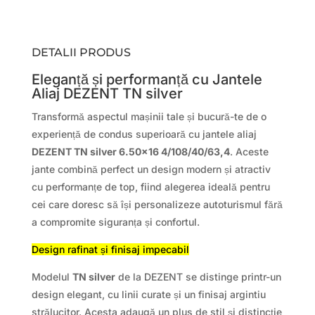
DETALII PRODUS
Eleganță și performanță cu Jantele
Aliaj DEZENT TN silver
Transformă aspectul mașinii tale și bucură-te de o
experiență de condus superioară cu jantele aliaj
DEZENT TN silver 6.50×16 4/108/40/63,4
. Aceste
jante combină perfect un design modern și atractiv
cu performanțe de top, fiind alegerea ideală pentru
cei care doresc să își personalizeze autoturismul fără
a compromite siguranța și confortul.
Design rafinat și finisaj impecabil
Modelul
TN silver
de la DEZENT se distinge printr-un
design elegant, cu linii curate și un finisaj argintiu
strălucitor. Acesta adaugă un plus de stil și distincție