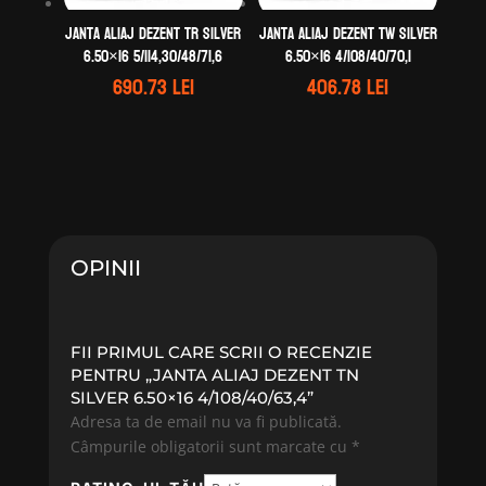
Janta aliaj DEZENT TR silver
Janta aliaj DEZENT TW silver
6.50×16 5/114,30/48/71,6
6.50×16 4/108/40/70,1
690.73
lei
406.78
lei
OPINII
FII PRIMUL CARE SCRII O RECENZIE
PENTRU „JANTA ALIAJ DEZENT TN
SILVER 6.50×16 4/108/40/63,4”
Adresa ta de email nu va fi publicată.
Câmpurile obligatorii sunt marcate cu
*