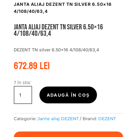
JANTA ALIAJ DEZENT TN SILVER 6.50×16
4/108/40/63,4
Janta aliaj DEZENT TN silver 6.50×16
4/108/40/63,4
DEZENT TN silver 6.50×16 4/108/40/63,4
672.89
lei
7 în stoc
Cantitate
Janta
ADAUGĂ ÎN COȘ
aliaj
DEZENT
TN
Categorie:
Jante aliaj DEZENT
Brand:
DEZENT
silver
6.50x16