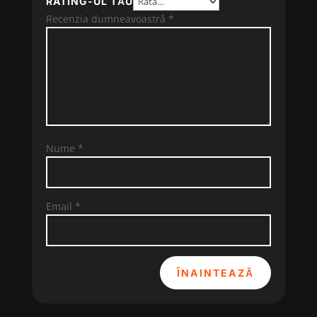
RATING-UL TĂU
Recenzia dumneavoastră
*
Nume
*
Email
*
ÎNAINTEAZĂ