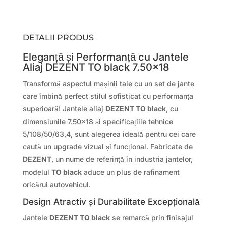
DETALII PRODUS
Eleganță și Performanță cu Jantele
Aliaj DEZENT TO black 7.50×18
Transformă aspectul mașinii tale cu un set de jante
care îmbină perfect stilul sofisticat cu performanța
superioară! Jantele aliaj
DEZENT TO black
, cu
dimensiunile 7.50×18 și specificațiile tehnice
5/108/50/63,4, sunt alegerea ideală pentru cei care
caută un upgrade vizual și funcțional. Fabricate de
DEZENT
, un nume de referință în industria jantelor,
modelul
TO black
aduce un plus de rafinament
oricărui autovehicul.
Design Atractiv și Durabilitate Excepțională
Jantele
DEZENT TO black
se remarcă prin finisajul