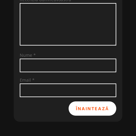
Nume
*
Email
*
ÎNAINTEAZĂ