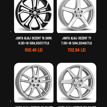
Janta aliaj DEZENT TA dark
Janta aliaj DEZENT TY
8.00×19 5/114,30/37/71,6
7.00×16 5/114,30/48/71,6
1510.46
lei
702.94
lei