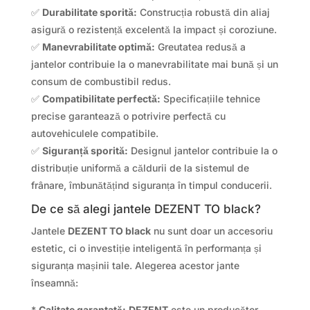
✅
Durabilitate sporită:
Construcția robustă din aliaj
asigură o rezistență excelentă la impact și coroziune.
✅
Manevrabilitate optimă:
Greutatea redusă a
jantelor contribuie la o manevrabilitate mai bună și un
consum de combustibil redus.
✅
Compatibilitate perfectă:
Specificațiile tehnice
precise garantează o potrivire perfectă cu
autovehiculele compatibile.
✅
Siguranță sporită:
Designul jantelor contribuie la o
distribuție uniformă a căldurii de la sistemul de
frânare, îmbunătățind siguranța în timpul conducerii.
De ce să alegi jantele DEZENT TO black?
Jantele
DEZENT TO black
nu sunt doar un accesoriu
estetic, ci o investiție inteligentă în performanța și
siguranța mașinii tale. Alegerea acestor jante
înseamnă:
*
Calitate garantată:
DEZENT
este un producător