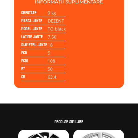
INFORMAȚII SUPLIMENTARE
Greutate
9 kg
Marca jante
DEZENT
Model jante
TO black
Latime jante
7.50
Diametru jante
18
PCD
5
PCD1
108
ET
50
CB
63.4
Produse similare