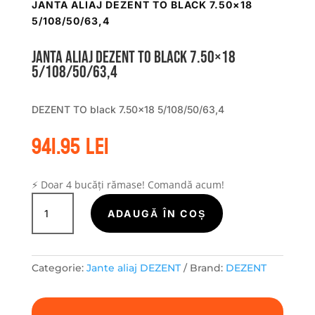
JANTA ALIAJ DEZENT TO BLACK 7.50×18
5/108/50/63,4
Janta aliaj DEZENT TO black 7.50×18
5/108/50/63,4
DEZENT TO black 7.50×18 5/108/50/63,4
941.95
lei
⚡ Doar 4 bucăți rămase! Comandă acum!
Cantitate
Janta
ADAUGĂ ÎN COȘ
aliaj
DEZENT
TO
Categorie:
Jante aliaj DEZENT
Brand:
DEZENT
black
7.50x18
5/108/50/63,4