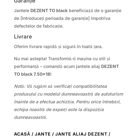
Garanție
Jantele
DEZENT TO black
beneficiază de o garanție
de [Introduceți perioada de garanție] împotriva
defectelor de fabricație.
Livrare
Oferim livrare rapidă și sigură în toată țara.
Nu mai astepta! Transformă-ți mașina cu stil și
performanță – comandă acum jantele aliaj
DEZENT
TO black 7.50×18
!
Notă: Vă rugăm să verificați compatibilitatea
produsului cu modelul dumneavoastră de autoturism
înainte de a efectua achiziția. Pentru orice întrebări,
echipa noastră de experți este la dispoziția
dumneavoastră.
ACASĂ
/
JANTE
/
JANTE ALIAJ DEZENT
/