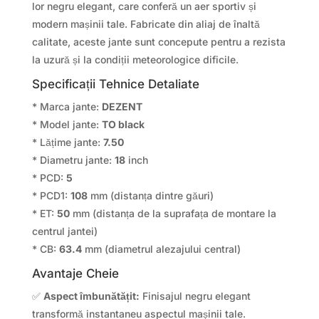
lor negru elegant, care conferă un aer sportiv și
modern mașinii tale. Fabricate din aliaj de înaltă
calitate, aceste jante sunt concepute pentru a rezista
la uzură și la condiții meteorologice dificile.
Specificații Tehnice Detaliate
* Marca jante:
DEZENT
* Model jante:
TO black
* Lățime jante:
7.50
* Diametru jante:
18
inch
* PCD:
5
* PCD1:
108
mm (distanța dintre găuri)
* ET:
50
mm (distanța de la suprafața de montare la
centrul jantei)
* CB:
63.4
mm (diametrul alezajului central)
Avantaje Cheie
✅
Aspect îmbunătățit:
Finisajul negru elegant
transformă instantaneu aspectul mașinii tale.