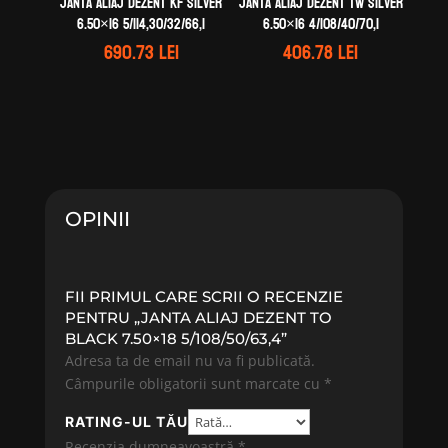
Janta aliaj DEZENT KF silver
Janta aliaj DEZENT TW silver
6.50×16 5/114,30/32/66,1
6.50×16 4/108/40/70,1
690.73
lei
406.78
lei
OPINII
FII PRIMUL CARE SCRII O RECENZIE
PENTRU „JANTA ALIAJ DEZENT TO
BLACK 7.50×18 5/108/50/63,4”
Adresa ta de email nu va fi publicată.
Câmpurile obligatorii sunt marcate cu
*
RATING-UL TĂU
Recenzia dumneavoastră
*