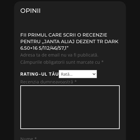
OPINII
FII PRIMUL CARE SCRII O RECENZIE
PENTRU „JANTA ALIAJ DEZENT TR DARK
6.50×16 5/112/46/57,1”
Adresa ta de email nu va fi publicată.
Câmpurile obligatorii sunt marcate cu
*
RATING-UL TĂU
Recenzia dumneavoastră
*
Nume
*