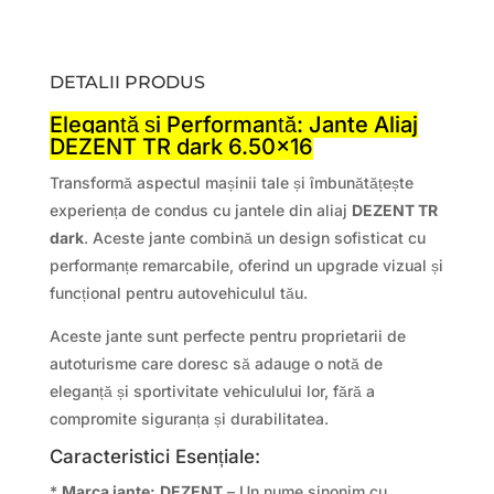
DETALII PRODUS
Eleganță și Performanță: Jante Aliaj
DEZENT TR dark 6.50×16
Transformă aspectul mașinii tale și îmbunătățește
experiența de condus cu jantele din aliaj
DEZENT TR
dark
. Aceste jante combină un design sofisticat cu
performanțe remarcabile, oferind un upgrade vizual și
funcțional pentru autovehiculul tău.
Aceste jante sunt perfecte pentru proprietarii de
autoturisme care doresc să adauge o notă de
eleganță și sportivitate vehiculului lor, fără a
compromite siguranța și durabilitatea.
Caracteristici Esențiale:
*
Marca jante:
DEZENT
– Un nume sinonim cu