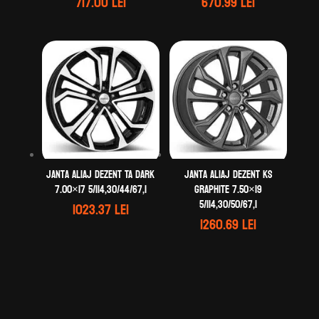
717.00
lei
670.99
lei
Janta aliaj DEZENT TA dark
Janta aliaj DEZENT KS
7.00×17 5/114,30/44/67,1
graphite 7.50×19
5/114,30/50/67,1
1023.37
lei
1260.69
lei