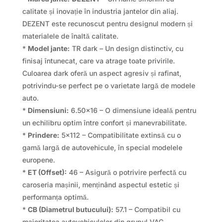
calitate și inovație în industria jantelor din aliaj.
DEZENT este recunoscut pentru designul modern și
materialele de înaltă calitate.
*
Model jante:
TR dark – Un design distinctiv, cu
finisaj întunecat, care va atrage toate privirile.
Culoarea dark oferă un aspect agresiv și rafinat,
potrivindu-se perfect pe o varietate largă de modele
auto.
*
Dimensiuni:
6.50×16 – O dimensiune ideală pentru
un echilibru optim între confort și manevrabilitate.
*
Prindere:
5×112 – Compatibilitate extinsă cu o
gamă largă de autovehicule, în special modelele
europene.
*
ET (Offset):
46 – Asigură o potrivire perfectă cu
caroseria mașinii, menținând aspectul estetic și
performanța optimă.
*
CB (Diametrul butucului):
57.1 – Compatibil cu
majoritatea autovehiculelor din grupul VAG