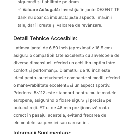
siguranță și fiabilitate pe drum.
✅
Valoare Adăugată:
Investiția în jante DEZENT TR
dark nu doar că îmbunătățește aspectul mașinii
tale, dar îi crește și valoarea de revânzare.
Detalii Tehnice Accesibile:
Latimea jantei de 6.50 inch (aproximativ 16.5 cm)
asigură o compatibilitate excelentă cu anvelopele de
diverse dimensiuni, oferind un echilibru optim între
confort și performanță. Diametrul de 16 inch este
ideal pentru autoturismele compacte și medii, oferind
o manevrabilitate excelentă și un aspect sportiv.
Prinderea 5×112 este standard pentru multe modele
europene, asigurând o fixare sigură și precisă pe
butucul roții. ET-ul de 46 mm poziționează roata
corect în pasajul acesteia, evitând frecarea de
elementele suspensiei sau caroseriei.
Informații Suplimentare: