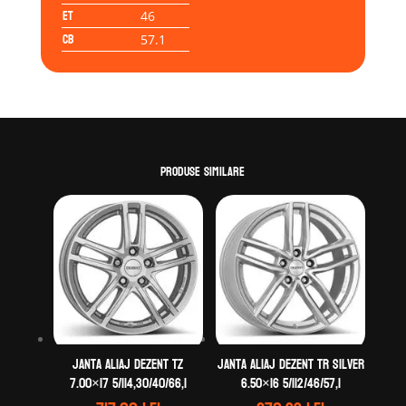
ET
46
CB
57.1
Produse similare
Janta aliaj DEZENT TZ
Janta aliaj DEZENT TR silver
7.00×17 5/114,30/40/66,1
6.50×16 5/112/46/57,1