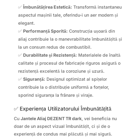
✅
Îmbunătățirea Estetică:
Transformă instantaneu
aspectul mașinii tale, oferindu-i un aer modern și
elegant.
✅
Performanță Sporită:
Construcția ușoară din
aliaj contribuie la o manevrabilitate îmbunătățită și
la un consum redus de combustibil.
✅
Durabilitate și Rezistență:
Materialele de înaltă
calitate și procesul de fabricație riguros asigură o
rezistență excelentă la coroziune și uzură.
✅
Siguranță:
Designul optimizat al spițelor
contribuie la o distribuție uniformă a forțelor,
sporind siguranța la frânare și viraje.
✅ Experiența Utilizatorului Îmbunătățită
Cu
Jantele Aliaj DEZENT TR dark
, vei beneficia nu
doar de un aspect vizual îmbunătățit, ci și de o
experiență de condus mai plăcută și mai sigură.