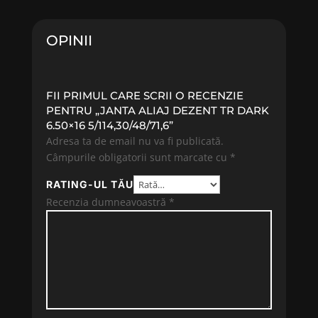
OPINII
FII PRIMUL CARE SCRII O RECENZIE
PENTRU „JANTA ALIAJ DEZENT TR DARK
6.50×16 5/114,30/48/71,6”
Adresa ta de email nu va fi publicată.
Câmpurile obligatorii sunt marcate cu
*
RATING-UL TĂU
Recenzia dumneavoastră
*