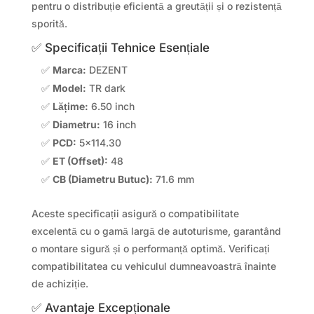
pentru o distribuție eficientă a greutății și o rezistență
sporită.
✅ Specificații Tehnice Esențiale
✅
Marca:
DEZENT
✅
Model:
TR dark
✅
Lățime:
6.50 inch
✅
Diametru:
16 inch
✅
PCD:
5×114.30
✅
ET (Offset):
48
✅
CB (Diametru Butuc):
71.6 mm
Aceste specificații asigură o compatibilitate
excelentă cu o gamă largă de autoturisme, garantând
o montare sigură și o performanță optimă. Verificați
compatibilitatea cu vehiculul dumneavoastră înainte
de achiziție.
✅ Avantaje Excepționale