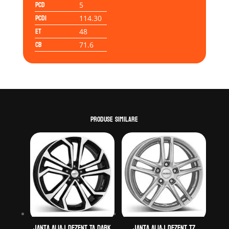
PCD
5
PCD1
114.30
ET
48
CB
71.6
Produse similare
Janta aliaj DEZENT TA dark
Janta aliaj DEZENT TZ