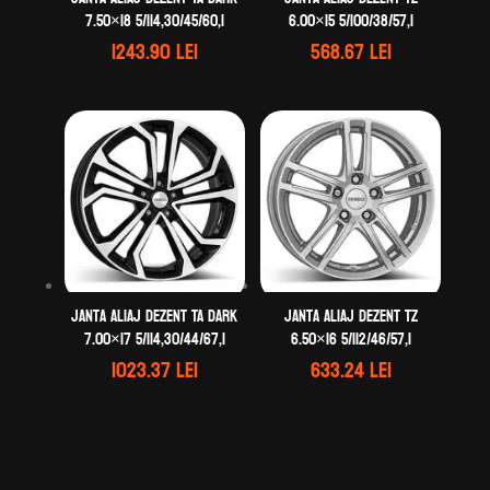
7.50×18 5/114,30/45/60,1
6.00×15 5/100/38/57,1
1243.90
lei
568.67
lei
Janta aliaj DEZENT TA dark
Janta aliaj DEZENT TZ
7.00×17 5/114,30/44/67,1
6.50×16 5/112/46/57,1
1023.37
lei
633.24
lei