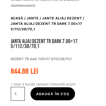
dumneavoastră.
ACASĂ
/
JANTE
/
JANTE ALIAJ DEZENT
/
JANTA ALIAJ DEZENT TR DARK 7.00×17
5/112/38/70,1
Janta aliaj DEZENT TR dark 7.00×17
5/112/38/70,1
DEZENT TR dark 7.00×17 5/112/38/70,1
844.88
lei
⚡ Doar 4 bucăți rămase! Comandă acum!
Cantitate
Janta
ADAUGĂ ÎN COȘ
aliaj
DEZENT