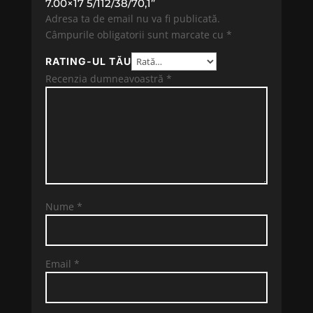
7.00×17 5/112/38/70,1”
Adresa ta de email nu va fi publicată.
Câmpurile obligatorii sunt marcate cu
*
RATING-UL TĂU
Recenzia dumneavoastră
*
Nume
*
Email
*