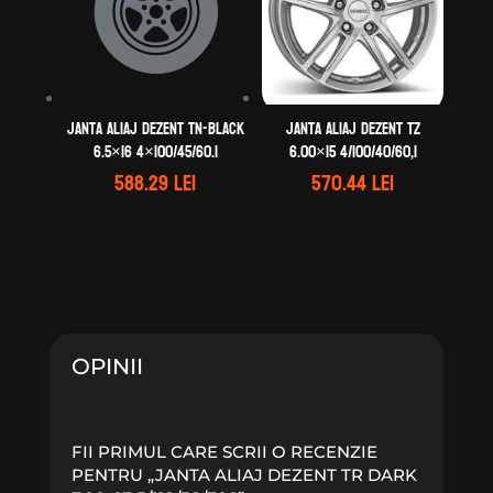
Janta aliaj DEZENT TN-black
Janta aliaj DEZENT TZ
6.5×16 4×100/45/60.1
6.00×15 4/100/40/60,1
588.29
lei
570.44
lei
OPINII
FII PRIMUL CARE SCRII O RECENZIE
PENTRU „JANTA ALIAJ DEZENT TR DARK