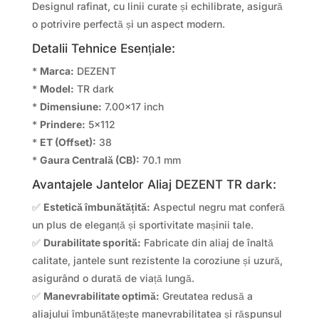
Designul rafinat, cu linii curate și echilibrate, asigură
o potrivire perfectă și un aspect modern.
Detalii Tehnice Esențiale:
*
Marca:
DEZENT
*
Model:
TR dark
*
Dimensiune:
7.00×17 inch
*
Prindere:
5×112
*
ET (Offset):
38
*
Gaura Centrală (CB):
70.1 mm
Avantajele Jantelor Aliaj DEZENT TR dark:
✅
Estetică îmbunătățită:
Aspectul negru mat conferă
un plus de eleganță și sportivitate mașinii tale.
✅
Durabilitate sporită:
Fabricate din aliaj de înaltă
calitate, jantele sunt rezistente la coroziune și uzură,
asigurând o durată de viață lungă.
✅
Manevrabilitate optimă:
Greutatea redusă a
aliajului îmbunătățește manevrabilitatea și răspunsul