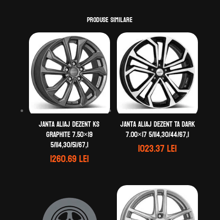
Produse similare
Janta aliaj DEZENT KS
Janta aliaj DEZENT TA dark
graphite 7.50×19
7.00×17 5/114,30/44/67,1
5/114,30/51/67,1
1023.37
lei
1260.69
lei