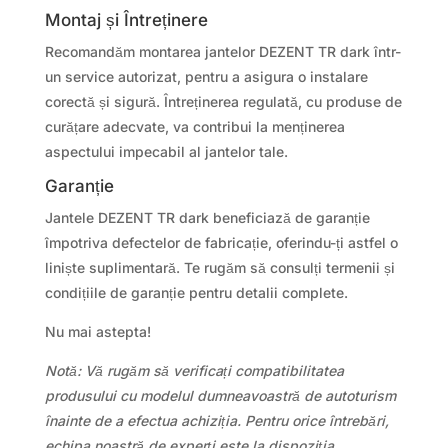
Montaj și Întreținere
Recomandăm montarea jantelor DEZENT TR dark într-
un service autorizat, pentru a asigura o instalare
corectă și sigură. Întreținerea regulată, cu produse de
curățare adecvate, va contribui la menținerea
aspectului impecabil al jantelor tale.
Garanție
Jantele DEZENT TR dark beneficiază de garanție
împotriva defectelor de fabricație, oferindu-ți astfel o
liniște suplimentară. Te rugăm să consulți termenii și
condițiile de garanție pentru detalii complete.
Nu mai astepta!
Notă: Vă rugăm să verificați compatibilitatea
produsului cu modelul dumneavoastră de autoturism
înainte de a efectua achiziția. Pentru orice întrebări,
echipa noastră de experți este la dispoziția