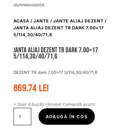
dumneavoastră.
ACASĂ
/
JANTE
/
JANTE ALIAJ DEZENT
/
JANTA ALIAJ DEZENT TR DARK 7.00×17
5/114,30/40/71,6
Janta aliaj DEZENT TR dark 7.00×17
5/114,30/40/71,6
DEZENT TR dark 7.00×17 5/114,30/40/71,6
869.74
lei
⚡ Doar 4 bucăți rămase! Comandă acum!
Cantitate
Janta
ADAUGĂ ÎN COȘ
aliaj
DEZENT