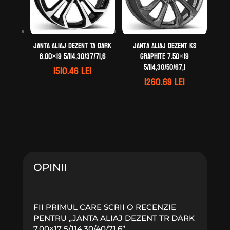
Janta aliaj DEZENT TA dark
Janta aliaj DEZENT KS
8.00×19 5/114,30/37/71,6
graphite 7.50×19
5/114,30/50/67,1
1510.46
lei
1260.69
lei
OPINII
FII PRIMUL CARE SCRII O RECENZIE
PENTRU „JANTA ALIAJ DEZENT TR DARK
7.00×17 5/114,30/40/71,6”