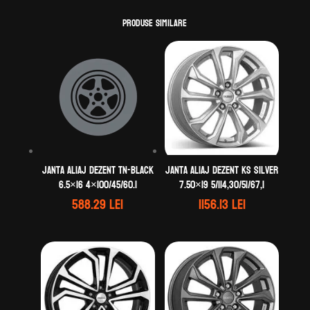
Produse similare
Janta aliaj DEZENT TN-black
Janta aliaj DEZENT KS silver
6.5×16 4×100/45/60.1
7.50×19 5/114,30/51/67,1
588.29
lei
1156.13
lei