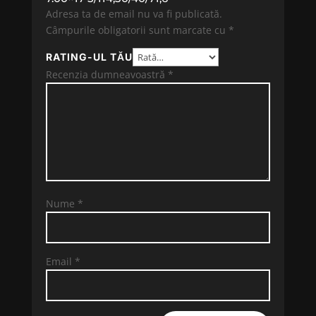
Adresa ta de email nu va fi publicată.
Câmpurile obligatorii sunt marcate cu
*
RATING-UL TĂU
Recenzia dumneavoastră
*
Nume
*
Email
*