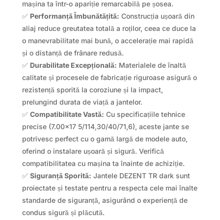
mașina ta într-o apariție remarcabilă pe șosea.
✅
Performanță Îmbunătățită:
Construcția ușoară din
aliaj reduce greutatea totală a roților, ceea ce duce la
o manevrabilitate mai bună, o accelerație mai rapidă
și o distanță de frânare redusă.
✅
Durabilitate Excepțională:
Materialele de înaltă
calitate și procesele de fabricație riguroase asigură o
rezistență sporită la coroziune și la impact,
prelungind durata de viață a jantelor.
✅
Compatibilitate Vastă:
Cu specificațiile tehnice
precise (7.00×17 5/114,30/40/71,6), aceste jante se
potrivesc perfect cu o gamă largă de modele auto,
oferind o instalare ușoară și sigură. Verifică
compatibilitatea cu mașina ta înainte de achiziție.
✅
Siguranță Sporită:
Jantele DEZENT TR dark sunt
proiectate și testate pentru a respecta cele mai înalte
standarde de siguranță, asigurând o experiență de
condus sigură și plăcută.