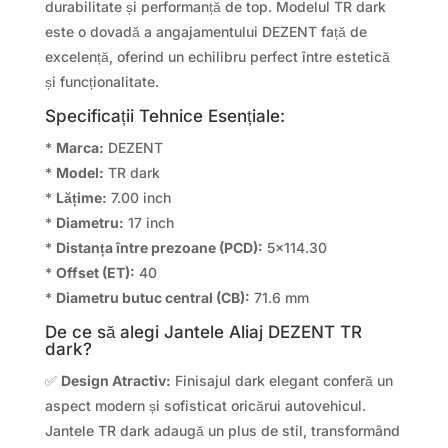
durabilitate și performanță de top. Modelul TR dark
este o dovadă a angajamentului DEZENT față de
excelență, oferind un echilibru perfect între estetică
și funcționalitate.
Specificații Tehnice Esențiale:
*
Marca:
DEZENT
*
Model:
TR dark
*
Lățime:
7.00 inch
*
Diametru:
17 inch
*
Distanța între prezoane (PCD):
5×114.30
*
Offset (ET):
40
*
Diametru butuc central (CB):
71.6 mm
De ce să alegi Jantele Aliaj DEZENT TR
dark?
✅
Design Atractiv:
Finisajul dark elegant conferă un
aspect modern și sofisticat oricărui autovehicul.
Jantele TR dark adaugă un plus de stil, transformând