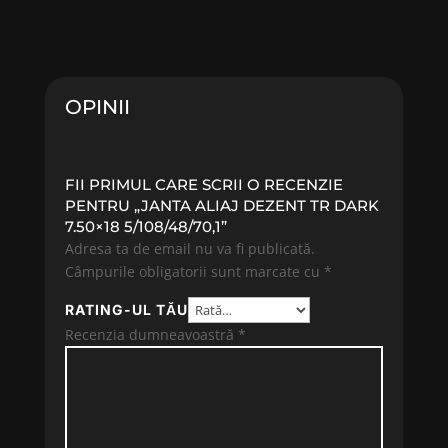
OPINII
FII PRIMUL CARE SCRII O RECENZIE
PENTRU „JANTA ALIAJ DEZENT TR DARK
7.50×18 5/108/48/70,1”
Adresa ta de email nu va fi publicată.
Câmpurile obligatorii sunt marcate cu
*
RATING-UL TĂU
Recenzia dumneavoastră
*