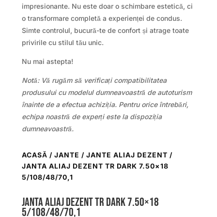
impresionante. Nu este doar o schimbare estetică, ci
o transformare completă a experienței de condus.
Simte controlul, bucură-te de confort și atrage toate
privirile cu stilul tău unic.
Nu mai astepta!
Notă: Vă rugăm să verificați compatibilitatea
produsului cu modelul dumneavoastră de autoturism
înainte de a efectua achiziția. Pentru orice întrebări,
echipa noastră de experți este la dispoziția
dumneavoastră.
ACASĂ
/
JANTE
/
JANTE ALIAJ DEZENT
/
JANTA ALIAJ DEZENT TR DARK 7.50×18
5/108/48/70,1
Janta aliaj DEZENT TR dark 7.50×18
5/108/48/70,1