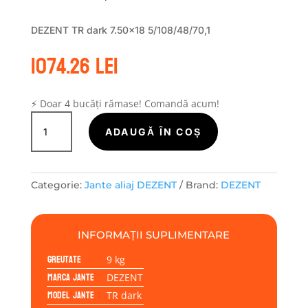
DEZENT TR dark 7.50×18 5/108/48/70,1
1074.26
lei
⚡ Doar 4 bucăți rămase! Comandă acum!
Cantitate
Janta
ADAUGĂ ÎN COȘ
aliaj
DEZENT
TR
Categorie:
Jante aliaj DEZENT
Brand:
DEZENT
dark
7.50x18
5/108/48/70,1
INFORMAȚII SUPLIMENTARE
Greutate
9 kg
Marca jante
DEZENT
Model jante
TR dark