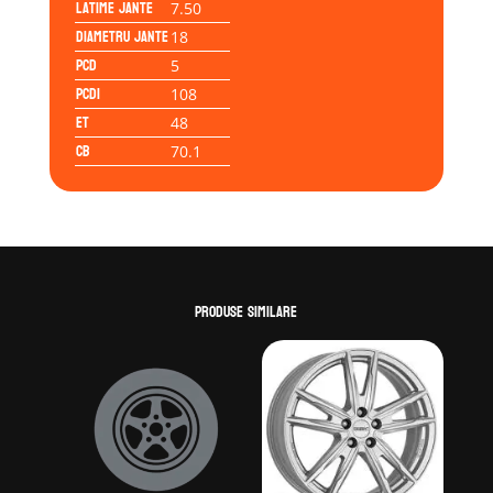
Latime jante
7.50
Diametru jante
18
PCD
5
PCD1
108
ET
48
CB
70.1
Produse similare