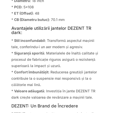
*
Diametru
: 18 inch
*
PCD
: 5×108
*
ET (Offset)
: 48
*
CB (Diametru butuc)
: 70.1 mm
Avantajele utilizării jantelor DEZENT TR
dark:
*
Stil inconfundabil
: Transformă aspectul mașinii
tale, conferindu-i un aer modern și agresiv.
*
Siguranță sporită
: Materialele de înaltă calitate și
procesul de fabricație riguros asigură o rezistență
superioară la impact și uzură.
*
Confort îmbunătățit
: Reducerea greutății jantelor
contribuie la o suspensie mai responsivă și la o
călătorie mai lină.
*
Valoare adăugată
: Investiția în jante DEZENT TR
dark crește valoarea de revânzare a mașinii tale.
DEZENT: Un Brand de Încredere