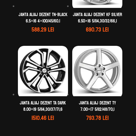
Janta aliaj DEZENT TN-black
Janta aliaj DEZENT KF silver
6.5×16 4×100/45/60.1
6.50×16 5/114,30/32/66,1
588.29
lei
690.73
lei
Janta aliaj DEZENT TA dark
Janta aliaj DEZENT TY
8.00×19 5/114,30/37/71,6
7.00×17 5/112/48/70,1
1510.46
lei
793.78
lei