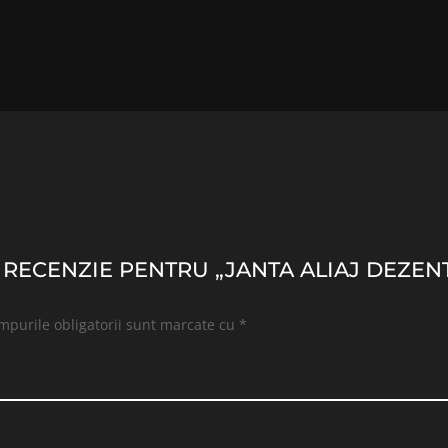
O RECENZIE PENTRU „JANTA ALIAJ DEZENT 
mpurile obligatorii sunt marcate cu
*