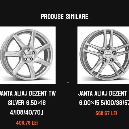
Produse similare
Janta aliaj DEZENT TW
Janta aliaj DEZENT
silver 6.50×16
6.00×15 5/100/38/57
4/108/40/70,1
568.67
lei
406.78
lei