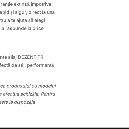
ranție extinsă împotriva
apid și sigur, direct la ușa
tru a te ajuta să alegi
u a răspunde la orice
ante aliaj DEZENT TR
fectă de stil, performanță
atea produsului cu modelul
 efectua achiziția. Pentru
este la dispoziția