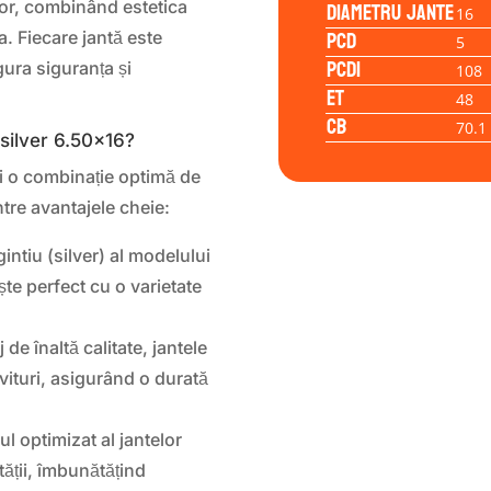
Diametru jante
lor, combinând estetica
16
PCD
a. Fiecare jantă este
5
PCD1
ura siguranța și
108
ET
48
CB
70.1
 silver 6.50×16?
ri o combinație optimă de
ntre avantajele cheie:
gintiu (silver) al modelului
ște perfect cu o varietate
 de înaltă calitate, jantele
vituri, asigurând o durată
l optimizat al jantelor
tății, îmbunătățind