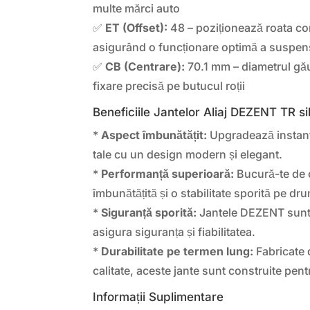
multe mărci auto
✅
ET (Offset):
48 – poziționează roata cor
asigurând o funcționare optimă a suspen
✅
CB (Centrare):
70.1 mm – diametrul gău
fixare precisă pe butucul roții
Beneficiile Jantelor Aliaj DEZENT TR si
*
Aspect îmbunătățit:
Upgradează instant
tale cu un design modern și elegant.
*
Performanță superioară:
Bucură-te de 
îmbunătățită și o stabilitate sporită pe dr
*
Siguranță sporită:
Jantele DEZENT sunt 
asigura siguranța și fiabilitatea.
*
Durabilitate pe termen lung:
Fabricate d
calitate, aceste jante sunt construite pent
Informații Suplimentare