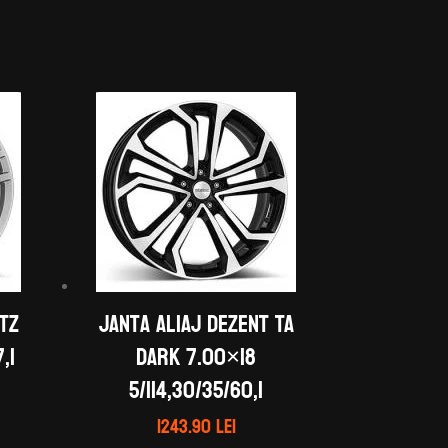
 TZ
Janta aliaj DEZENT TA
,1
dark 7.00×18
5/114,30/35/60,1
1243.90
lei