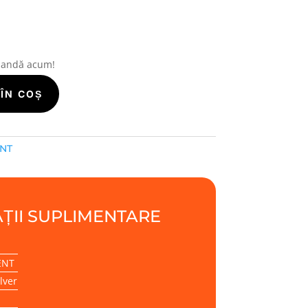
mandă acum!
ÎN COȘ
ENT
ȚII SUPLIMENTARE
ENT
lver