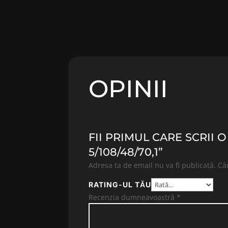
OPINII
FII PRIMUL CARE SCRII 
5/108/48/70,1”
Adresa ta de email nu va fi publicată.
Câ
RATING-UL TĂU
Recenzia dumneavoastră
*