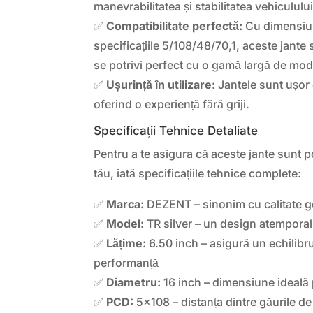
manevrabilitatea și stabilitatea vehiculului
✅
Compatibilitate perfectă:
Cu dimensiun
specificațiile 5/108/48/70,1, aceste jante
se potrivi perfect cu o gamă largă de mod
✅
Ușurință în utilizare:
Jantele sunt ușor d
oferind o experiență fără griji.
Specificații Tehnice Detaliate
Pentru a te asigura că aceste jante sunt p
tău, iată specificațiile tehnice complete:
✅
Marca:
DEZENT – sinonim cu calitate 
✅
Model:
TR silver – un design atemporal 
✅
Lățime:
6.50 inch – asigură un echilibru
performanță
✅
Diametru:
16 inch – dimensiune ideală
✅
PCD:
5×108 – distanța dintre găurile de