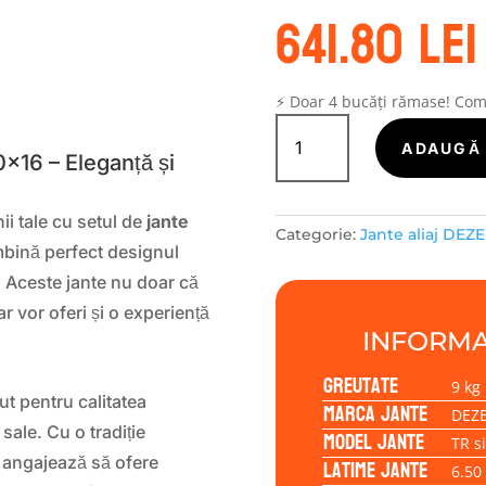
641.80
lei
S
⚡ Doar 4 bucăți rămase! Co
Cantitate
Janta
ADAUGĂ 
×16 – Eleganță și
aliaj
DEZENT
TR
i tale cu setul de
jante
Categorie:
Jante aliaj DEZ
silver
mbină perfect designul
6.50x16
 Aceste jante nu doar că
5/108/48/70,1
r vor oferi și o experiență
INFORMA
Greutate
9 kg
 pentru calitatea
Marca jante
DEZ
sale. Cu o tradiție
Model jante
TR si
Latime jante
 angajează să ofere
6.50