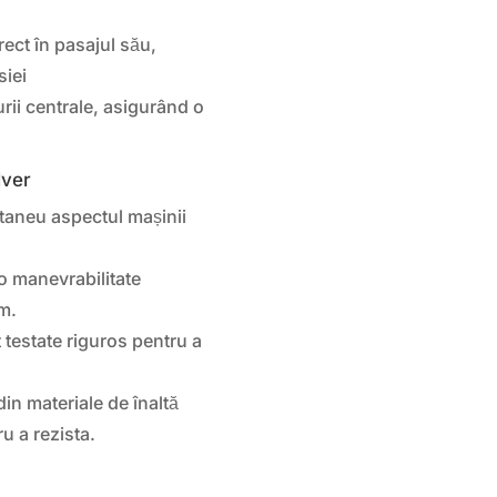
ect în pasajul său,
siei
rii centrale, asigurând o
lver
aneu aspectul mașinii
o manevrabilitate
um.
testate riguros pentru a
in materiale de înaltă
ru a rezista.