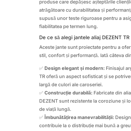
produse care depășesc așteptările clienți
atrăgătoare cu durabilitatea și performanț
supusă unor teste riguroase pentru a asig
fiabilitatea pe termen lung.
De ce să alegi jantele aliaj DEZENT TR
Aceste jante sunt proiectate pentru a ofe
stil, confort și performanță. Iată câteva di
✅
Design elegant și modern:
Finisajul ar
TR oferă un aspect sofisticat și se potrive
largă de culori ale caroseriei.
✅
Construcție durabilă:
Fabricate din aliaj
DEZENT sunt rezistente la coroziune și lo
de viață lungă.
✅
Îmbunătățirea manevrabilității:
Designu
contribuie la o distribuție mai bună a greu