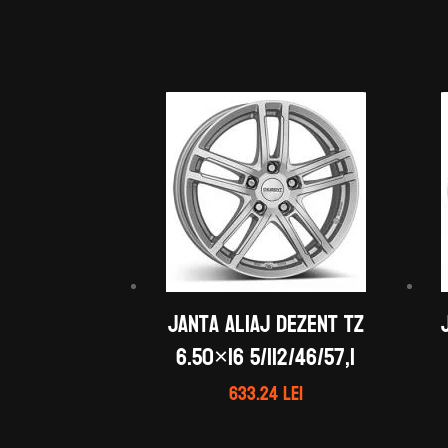
Janta aliaj DEZENT TZ
6.50×16 5/112/46/57,1
633.24
lei