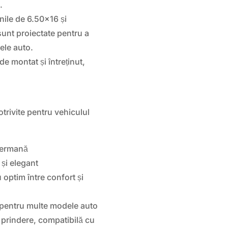
.
ile de 6.50×16 și
 sunt proiectate pentru a
ele auto.
e montat și întreținut,
otrivite pentru vehiculul
germană
și elegant
 optim între confort și
 pentru multe modele auto
 prindere, compatibilă cu