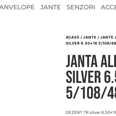
ANVELOPE
JANTE
SENZORI
ACCE
ACASĂ
/
JANTE
/
JANTE 
SILVER 6.50×16 5/108/48
Janta al
silver 6
5/108/4
DEZENT TR silver 6.50×1