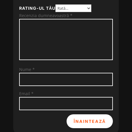
RATING-UL TĂU
Recenzia dumneavoastră
*
Nume
*
Email
*
ÎNAINTEAZĂ