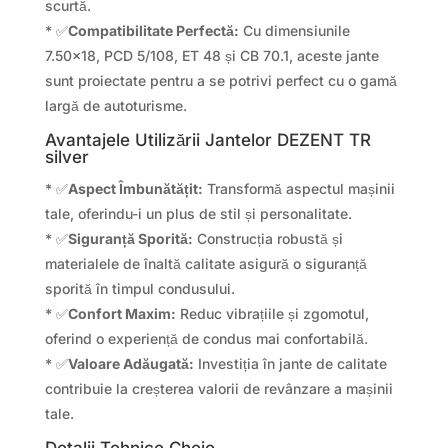
scurtă.
* ✅
Compatibilitate Perfectă:
Cu dimensiunile
7.50×18, PCD 5/108, ET 48 și CB 70.1, aceste jante
sunt proiectate pentru a se potrivi perfect cu o gamă
largă de autoturisme.
Avantajele Utilizării Jantelor DEZENT TR
silver
* ✅
Aspect Îmbunătățit:
Transformă aspectul mașinii
tale, oferindu-i un plus de stil și personalitate.
* ✅
Siguranță Sporită:
Construcția robustă și
materialele de înaltă calitate asigură o siguranță
sporită în timpul condusului.
* ✅
Confort Maxim:
Reduc vibrațiile și zgomotul,
oferind o experiență de condus mai confortabilă.
* ✅
Valoare Adăugată:
Investiția în jante de calitate
contribuie la creșterea valorii de revânzare a mașinii
tale.
Detalii Tehnice Cheie