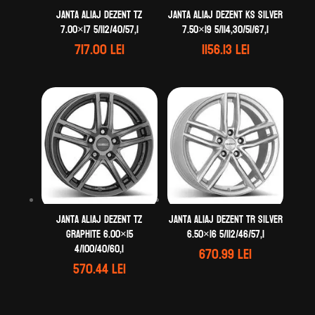
Janta aliaj DEZENT TZ
Janta aliaj DEZENT KS silver
7.00×17 5/112/40/57,1
7.50×19 5/114,30/51/67,1
717.00
lei
1156.13
lei
Janta aliaj DEZENT TZ
Janta aliaj DEZENT TR silver
graphite 6.00×15
6.50×16 5/112/46/57,1
4/100/40/60,1
670.99
lei
570.44
lei