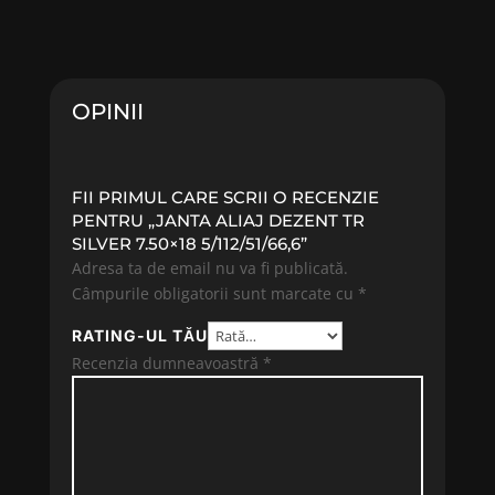
OPINII
FII PRIMUL CARE SCRII O RECENZIE
PENTRU „JANTA ALIAJ DEZENT TR
SILVER 7.50×18 5/112/51/66,6”
Adresa ta de email nu va fi publicată.
Câmpurile obligatorii sunt marcate cu
*
RATING-UL TĂU
Recenzia dumneavoastră
*