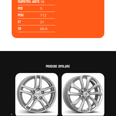
Diametru jante
18
PCD
5
PCD1
112
ET
51
CB
66.6
Produse similare