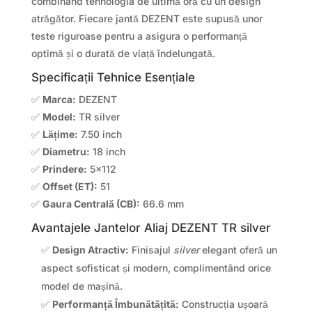
combinând tehnologia de ultimă oră cu un design
atrăgător. Fiecare jantă DEZENT este supusă unor
teste riguroase pentru a asigura o performanță
optimă și o durată de viață îndelungată.
Specificații Tehnice Esențiale
✅
Marca:
DEZENT
✅
Model:
TR silver
✅
Lățime:
7.50 inch
✅
Diametru:
18 inch
✅
Prindere:
5×112
✅
Offset (ET):
51
✅
Gaura Centrală (CB):
66.6 mm
Avantajele Jantelor Aliaj DEZENT TR silver
✅
Design Atractiv:
Finisajul
silver
elegant oferă un
aspect sofisticat și modern, complimentând orice
model de mașină.
✅
Performanță Îmbunătățită:
Construcția ușoară