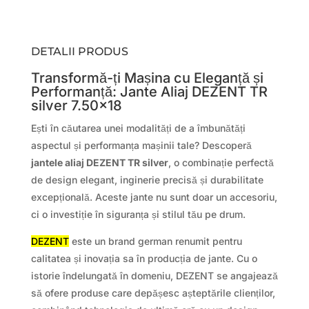
DETALII PRODUS
Transformă-ți Mașina cu Eleganță și
Performanță: Jante Aliaj DEZENT TR
silver 7.50×18
Ești în căutarea unei modalități de a îmbunătăți
aspectul și performanța mașinii tale? Descoperă
jantele aliaj DEZENT TR silver
, o combinație perfectă
de design elegant, inginerie precisă și durabilitate
excepțională. Aceste jante nu sunt doar un accesoriu,
ci o investiție în siguranța și stilul tău pe drum.
DEZENT
este un brand german renumit pentru
calitatea și inovația sa în producția de jante. Cu o
istorie îndelungată în domeniu, DEZENT se angajează
să ofere produse care depășesc așteptările clienților,