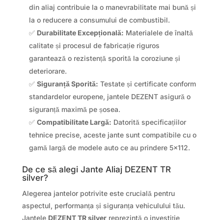
din aliaj contribuie la o manevrabilitate mai bună și
la o reducere a consumului de combustibil.
✅
Durabilitate Excepțională:
Materialele de înaltă
calitate și procesul de fabricație riguros
garantează o rezistență sporită la coroziune și
deteriorare.
✅
Siguranță Sporită:
Testate și certificate conform
standardelor europene, jantele DEZENT asigură o
siguranță maximă pe șosea.
✅
Compatibilitate Largă:
Datorită specificațiilor
tehnice precise, aceste jante sunt compatibile cu o
gamă largă de modele auto ce au prindere 5×112.
De ce să alegi Jante Aliaj DEZENT TR
silver?
Alegerea jantelor potrivite este crucială pentru
aspectul, performanța și siguranța vehiculului tău.
Jantele
DEZENT TR silver
reprezintă o investiție