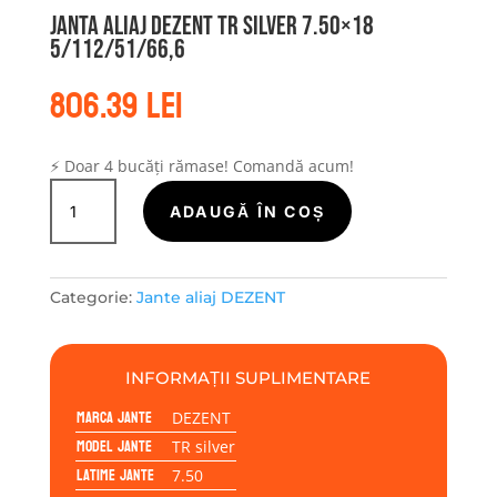
Janta aliaj DEZENT TR silver 7.50×18
5/112/51/66,6
806.39
lei
⚡ Doar 4 bucăți rămase! Comandă acum!
Cantitate
Janta
ADAUGĂ ÎN COȘ
aliaj
DEZENT
TR
Categorie:
Jante aliaj DEZENT
silver
7.50x18
5/112/51/66,6
INFORMAȚII SUPLIMENTARE
Marca jante
DEZENT
Model jante
TR silver
Latime jante
7.50