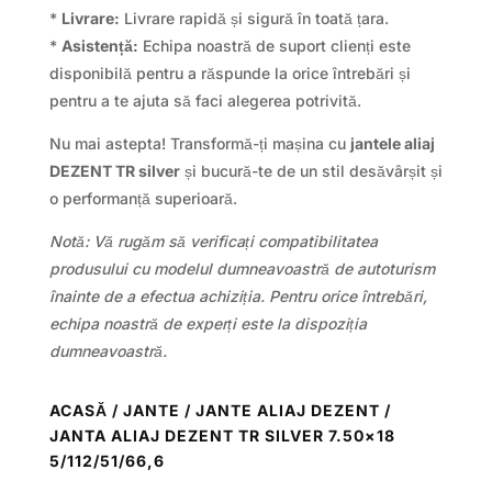
*
Livrare:
Livrare rapidă și sigură în toată țara.
*
Asistență:
Echipa noastră de suport clienți este
disponibilă pentru a răspunde la orice întrebări și
pentru a te ajuta să faci alegerea potrivită.
Nu mai astepta! Transformă-ți mașina cu
jantele aliaj
DEZENT TR silver
și bucură-te de un stil desăvârșit și
o performanță superioară.
Notă: Vă rugăm să verificați compatibilitatea
produsului cu modelul dumneavoastră de autoturism
înainte de a efectua achiziția. Pentru orice întrebări,
echipa noastră de experți este la dispoziția
dumneavoastră.
ACASĂ
/
JANTE
/
JANTE ALIAJ DEZENT
/
JANTA ALIAJ DEZENT TR SILVER 7.50×18
5/112/51/66,6