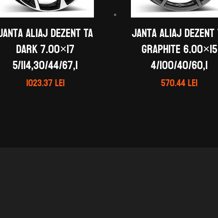
Janta aliaj DEZENT TA
Janta aliaj DEZENT
dark 7.00×17
graphite 6.00×15
5/114,30/44/67,1
4/100/40/60,1
1023.37
lei
570.44
lei