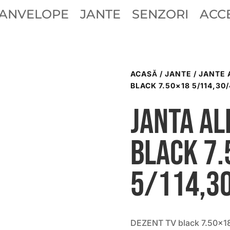
ANVELOPE
JANTE
SENZORI
ACCE
ACASĂ
/
JANTE
/
JANTE 
BLACK 7.50×18 5/114,30/
Janta al
black 7
5/114,3
DEZENT TV black 7.50×18