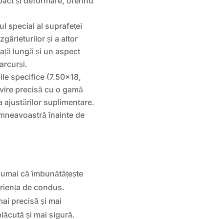
pact și deformare, oferind
l special al suprafeței
gârieturilor și a altor
iață lungă și un aspect
arcurși.
le specifice (7.50×18,
ivire precisă cu o gamă
 ajustărilor suplimentare.
umneavoastră înainte de
umai că îmbunătățește
periența de condus.
mai precisă și mai
lăcută și mai sigură.