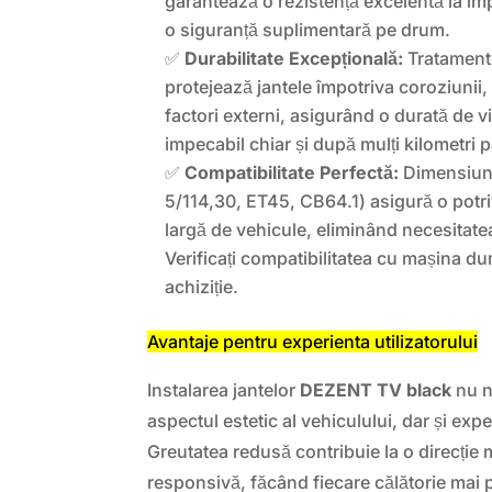
garantează o rezistență excelentă la im
o siguranță suplimentară pe drum.
✅
Durabilitate Excepțională:
Tratamentu
protejează jantele împotriva coroziunii, z
factori externi, asigurând o durată de v
impecabil chiar și după mulți kilometri p
✅
Compatibilitate Perfectă:
Dimensiuni
5/114,30, ET45, CB64.1) asigură o potr
largă de vehicule, eliminând necesitatea
Verificați compatibilitatea cu mașina d
achiziție.
Avantaje pentru experienta utilizatorului
Instalarea jantelor
DEZENT TV black
nu n
aspectul estetic al vehiculului, dar și ex
Greutatea redusă contribuie la o direcție 
responsivă, făcând fiecare călătorie mai p