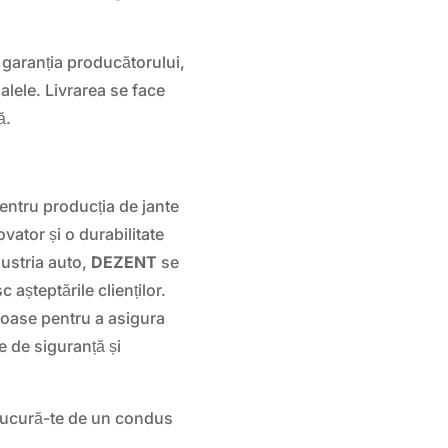
garanția producătorului,
alele. Livrarea se face
ă.
ntru producția de jante
ovator și o durabilitate
dustria auto,
DEZENT
se
așteptările clienților.
roase pentru a asigura
e de siguranță și
 bucură-te de un condus