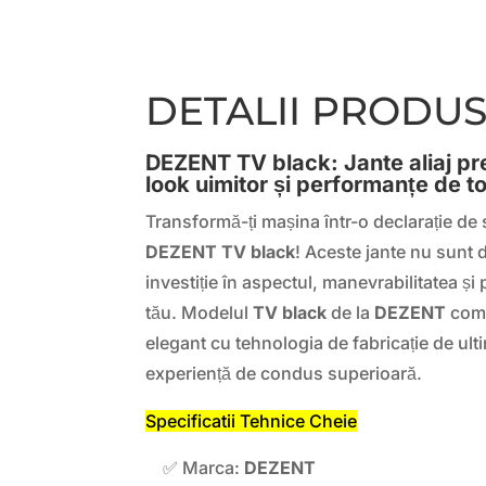
DETALII PRODU
DEZENT TV black: Jante aliaj p
look uimitor și performanțe de t
Transformă-ți mașina într-o declarație de st
DEZENT TV black
! Aceste jante nu sunt 
investiție în aspectul, manevrabilitatea și
tău. Modelul
TV black
de la
DEZENT
comb
elegant cu tehnologia de fabricație de ult
experiență de condus superioară.
Specificatii Tehnice Cheie
✅ Marca:
DEZENT