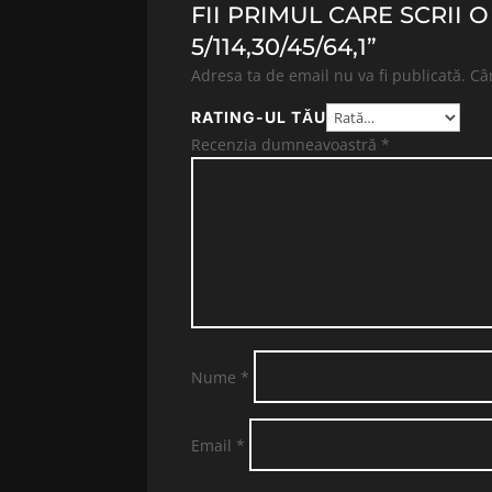
FII PRIMUL CARE SCRII 
5/114,30/45/64,1”
Adresa ta de email nu va fi publicată.
Câ
RATING-UL TĂU
Recenzia dumneavoastră
*
Nume
*
Email
*