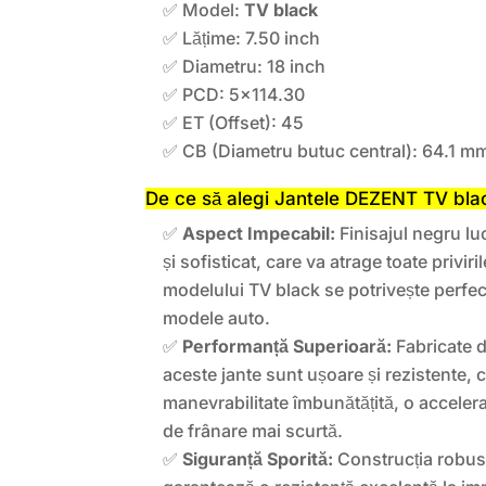
✅ Model:
TV black
✅ Lățime: 7.50 inch
✅ Diametru: 18 inch
✅ PCD: 5×114.30
✅ ET (Offset): 45
✅ CB (Diametru butuc central): 64.1 m
De ce să alegi Jantele DEZENT TV bla
✅
Aspect Impecabil:
Finisajul negru lu
și sofisticat, care va atrage toate privi
modelului TV black se potrivește perfec
modele auto.
✅
Performanță Superioară:
Fabricate di
aceste jante sunt ușoare și rezistente, 
manevrabilitate îmbunătățită, o accelera
de frânare mai scurtă.
✅
Siguranță Sporită:
Construcția robust