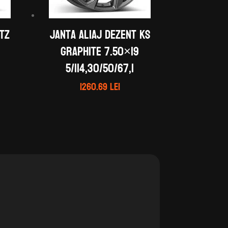
 TZ
Janta aliaj DEZENT KS
graphite 7.50×19
5/114,30/50/67,1
1260.69
lei