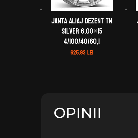
Janta aliaj DEZENT TN
silver 6.00×15
4/100/40/60,1
625.93
lei
OPINII