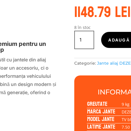
1148.79
lei
S
8 în stoc
Cantitate
Janta
ADAUGĂ 
remium pentru un
aliaj
op
DEZENT
TV
il cu jantele din aliaj
Categorie:
Jante aliaj DEZ
black
doar un accesoriu, ci o
7.50x18
 performanța vehiculului
5/114,30/45/64,1
ină un design modern și
INFORMA
imă generație, oferind o
Greutate
9 kg
Marca jante
DEZ
Model jante
TV b
Latime jante
7.50