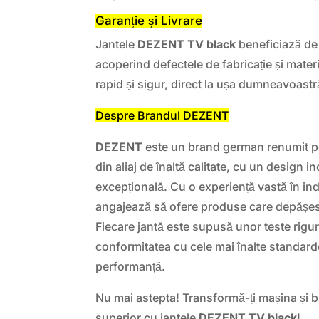
Garanție și Livrare
Jantele
DEZENT TV black
beneficiază de 
acoperind defectele de fabricație și materi
rapid și sigur, direct la ușa dumneavoastr
Despre Brandul DEZENT
DEZENT
este un brand german renumit pe
din aliaj de înaltă calitate, cu un design in
excepțională. Cu o experiență vastă în in
angajează să ofere produse care depășesc 
Fiecare jantă este supusă unor teste rigu
conformitatea cu cele mai înalte standard
performanță.
Nu mai astepta! Transformă-ți mașina și
superior cu jantele
DEZENT TV black
!