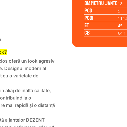
Diametru jante
18
PCD
5
PCD1
114.
ET
45
CB
64.1
m
ck?
cios oferă un look agresiv
rile. Designul modern al
t cu o varietate de
n aliaj de înaltă calitate,
contribuind la o
re mai rapidă și o distanță
ă a jantelor
DEZENT