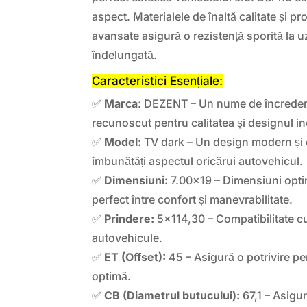
aspect. Materialele de înaltă calitate și pr
avansate asigură o rezistență sporită la u
îndelungată.
Caracteristici Esențiale:
✅
Marca:
DEZENT – Un nume de încredere 
recunoscut pentru calitatea și designul in
✅
Model:
TV dark – Un design modern și e
îmbunătăți aspectul oricărui autovehicul.
✅
Dimensiuni:
7.00×19 – Dimensiuni optim
perfect între confort și manevrabilitate.
✅
Prindere:
5×114,30 – Compatibilitate c
autovehicule.
✅
ET (Offset):
45 – Asigură o potrivire pe
optimă.
✅
CB (Diametrul butucului):
67,1 – Asigu