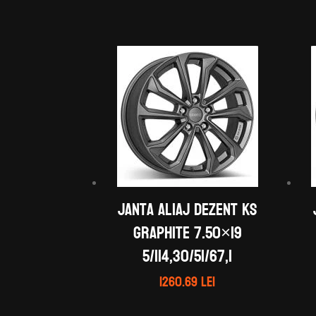
Janta aliaj DEZENT KS
graphite 7.50×19
5/114,30/51/67,1
1260.69
lei