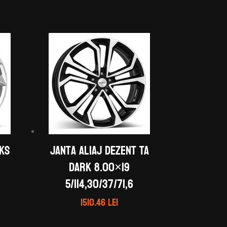
 KS
Janta aliaj DEZENT TA
dark 8.00×19
5/114,30/37/71,6
1510.46
lei