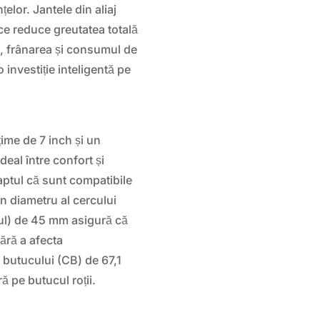
elor. Jantele din aliaj
ce reduce greutatea totală
a, frânarea și consumul de
 investiție inteligentă pe
țime de 7 inch și un
deal între confort și
aptul că sunt compatibile
n diametru al cercului
ul) de 45 mm asigură că
fără a afecta
 butucului (CB) de 67,1
 pe butucul roții.