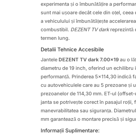
experimenta și o îmbunătățire a performanț
sunt mai ușoare decât cele din oțel, ceea 
a vehiculului și îmbunătățește accelerare
combustibil.
DEZENT TV dark
reprezintă o
termen lung.
Detalii Tehnice Accesibile
Jantele
DEZENT TV dark 7.00×19
au o lă
diametru de 19 inch, oferind un echilibru i
performanță. Prinderea 5×114,30 indică f
cu autovehiculele care au 5 prezoane și u
prezoanelor de 114,30 mm. ET-ul (offset-
janta se potrivește corect în pasajul roții, 
manevrabilitatea sau siguranța. Diametrul
mm garantează o montare precisă și sigură
Informații Suplimentare: