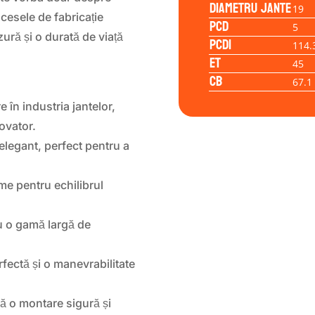
Diametru jante
19
ocesele de fabricație
PCD
5
zură și o durată de viață
PCD1
114.
ET
45
CB
67.1
în industria jantelor,
ovator.
legant, perfect pentru a
e pentru echilibrul
u o gamă largă de
rfectă și o manevrabilitate
ră o montare sigură și