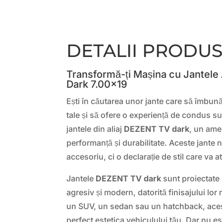
DETALII PRODU
Transformă-ți Mașina cu Jantele
Dark 7.00×19
Ești în căutarea unor jante care să îmbun
tale și să ofere o experiență de condus 
jantele din aliaj
DEZENT TV dark
, un ames
performanță și durabilitate. Aceste jante 
accesoriu, ci o declarație de stil care va at
Jantele
DEZENT TV dark
sunt proiectate 
agresiv și modern, datorită finisajului lo
un SUV, un sedan sau un hatchback, aces
perfect estetica vehiculului tău. Dar nu 