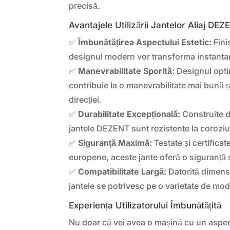
precisă.
Avantajele Utilizării Jantelor Aliaj DE
✅
Îmbunătățirea Aspectului Estetic:
Fini
designul modern vor transforma instantan
✅
Manevrabilitate Sporită:
Designul opti
contribuie la o manevrabilitate mai bună ș
direcției.
✅
Durabilitate Excepțională:
Construite di
jantele DEZENT sunt rezistente la coroziu
✅
Siguranță Maximă:
Testate și certifica
europene, aceste jante oferă o siguranță 
✅
Compatibilitate Largă:
Datorită dimensiu
jantele se potrivesc pe o varietate de mod
Experiența Utilizatorului Îmbunătățită
Nu doar că vei avea o mașină cu un aspect