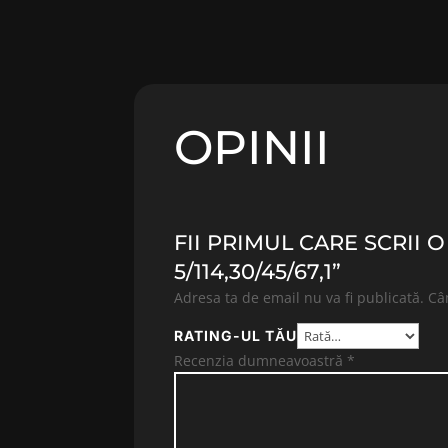
OPINII
FII PRIMUL CARE SCRII 
5/114,30/45/67,1”
Adresa ta de email nu va fi publicată.
Câ
RATING-UL TĂU
Recenzia dumneavoastră
*