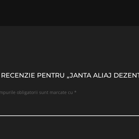
O RECENZIE PENTRU „JANTA ALIAJ DEZENT
mpurile obligatorii sunt marcate cu
*