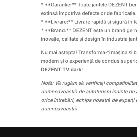
* **Garanție:** Toate jantele DEZENT ben
extinsă împotriva defectelor de fabricație.
* **Livrare:** Livrare rapidă și sigură în t
* **Brand:** DEZENT este un brand ger
inovație, calitate și design în industria jan
Nu mai astepta! Transforma-ți mașina și 
modern și o experiență de condus superioa
DEZENT TV dark
!
Notă: Vă rugăm să verificați compatibilit
dumneavoastră de autoturism înainte de a
orice întrebări, echipa noastră de experți 
dumneavoastră.