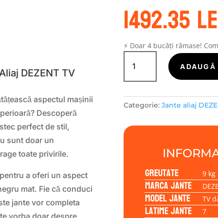
1492.35
le
S
⚡ Doar 4 bucăți rămase! Co
Cantitate
Janta
ADAUGĂ 
 Aliaj DEZENT TV
aliaj
DEZENT
TV
ătățească aspectul mașinii
Categorie:
Jante aliaj DEZ
dark
superioară? Descoperă
7.00x19
tec perfect de stil,
5/114,30/45/67,1
nu sunt doar un
INFORMA
rage toate privirile.
Greutate
9 kg
pentru a oferi un aspect
Marca jante
DEZ
r negru mat. Fie că conduci
Model jante
TV d
te jante vor completa
Latime jante
7
este vorba doar despre