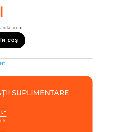
i
mandă acum!
ÎN COȘ
ENT
ȚII SUPLIMENTARE
ENT
ark