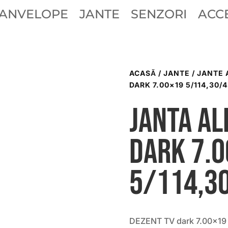
ANVELOPE
JANTE
SENZORI
ACCE
ACASĂ
/
JANTE
/
JANTE 
DARK 7.00×19 5/114,30/4
Janta al
dark 7.
5/114,3
DEZENT TV dark 7.00×19 