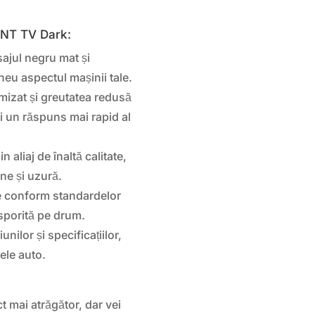
ZENT TV Dark:
sajul negru mat și
eu aspectul mașinii tale.
mizat și greutatea redusă
i un răspuns mai rapid al
n aliaj de înaltă calitate,
ne și uzură.
te conform standardelor
sporită pe drum.
nilor și specificațiilor,
ele auto.
 mai atrăgător, dar vei