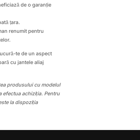
eficiază de o garanție
oată țara.
man renumit pentru
telor.
bucură-te de un aspect
ră cu jantele aliaj
atea produsului cu modelul
 efectua achiziția. Pentru
este la dispoziția