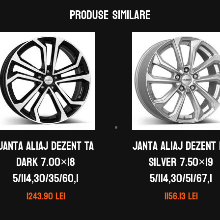
Produse similare
Janta aliaj DEZENT TA
Janta aliaj DEZENT
dark 7.00×18
silver 7.50×19
5/114,30/35/60,1
5/114,30/51/67,1
1243.90
lei
1156.13
lei