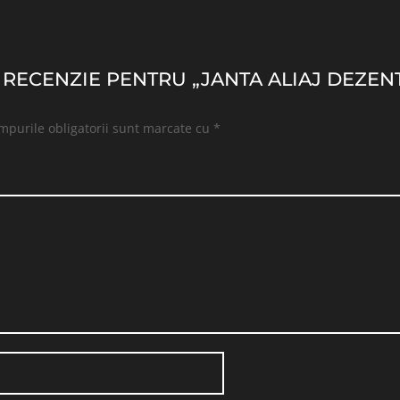
O RECENZIE PENTRU „JANTA ALIAJ DEZENT
mpurile obligatorii sunt marcate cu
*