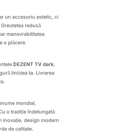
r un accesoriu estetic, ci
u. Greutatea redusă
iar manevrabilitatea
ie o plăcere.
antele
DEZENT TV dark
,
gură liniștea ta. Livrarea
ta.
renume mondial,
. Cu o tradiție îndelungată
n inovație, design modern
de de calitate.