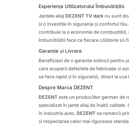
Experiența Utilizatorului Îmbunătățită
Jantele aliaj
DEZENT TV dark
nu sunt doa
și o investiție în siguranța și confortul tă
contribuie la o economie de combustibil, 
îmbunătățită face ca fiecare călătorie să f
Garanție și Livrare
Beneficiezi de o garanție extinsă pentru j
care acoperă defectele de fabricație și asi
se face rapid și în siguranță, direct la ușa 
Despre Marca DEZENT
DEZENT
este un producător german de 
specializat în jante aliaj de înaltă calitate
în industria auto,
DEZENT
se remarcă pri
și respectarea celor mai riguroase standar