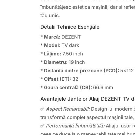
îmbunătățesc estetica mașinii, dar și reflec
tău unic.
Detalii Tehnice Esențiale
*
Marcă:
DEZENT
*
Model:
TV dark
*
Lățime:
7.50 inch
*
Diametru:
19 inch
*
Distanța dintre prezoane (PCD):
5×112
*
Offset (ET):
32
*
Gaura centrală (CB):
66.6 mm
Avantajele Jantelor Aliaj DEZENT TV d
✅
Aspect Remarcabil:
Design-ul modern și
transformă complet aspectul mașinii tale, 
✅
Performanță Îmbunătățită:
Aliajul ușor r
ceea ce duce la o manevrabilitate mai bun