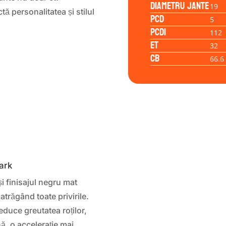
Diametru jante
19
tă personalitatea și stilul
PCD
5
PCD1
112
ET
32
CB
66.6
ark
 finisajul negru mat
atrăgând toate privirile.
educe greutatea roților,
ă, o accelerație mai