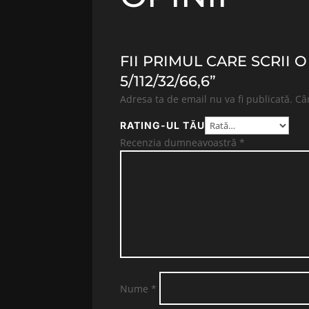
FII PRIMUL CARE SCRII 
5/112/32/66,6”
Adresa ta de email nu va fi publicată.
Câ
RATING-UL TĂU
Recenzia dumneavoastră
*
Nume
*