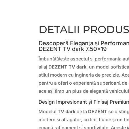
DETALII PRODU
Descoperă Eleganța și Performanț
DEZENT TV dark 7.50×19
Îmbunătățește aspectul și performanța aut
aliaj
DEZENT TV dark
, un model sofistic
stilul modern cu ingineria de precizie. A
pentru a oferi o experiență superioară d
același timp un plus de eleganță vehiculul
Design Impresionant și Finisaj Premiu
Modelul
TV dark
de la
DEZENT
se distin
modern și atrăgător, cu linii fluide și un f
emană rafinament și sportivitate. Aceste 