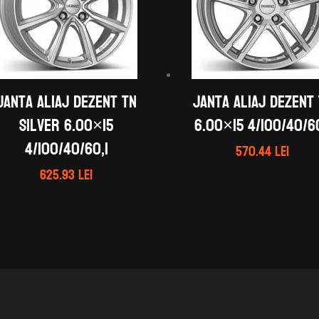
Janta aliaj DEZENT TN
Janta aliaj DEZENT
silver 6.00×15
6.00×15 4/100/40/60
4/100/40/60,1
570.44
lei
625.93
lei