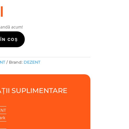
i
mandă acum!
ÎN COȘ
ENT
Brand:
DEZENT
ȚII SUPLIMENTARE
ENT
ark