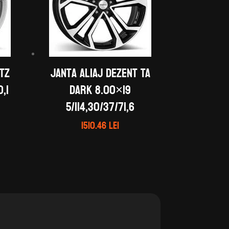
 TZ
Janta aliaj DEZENT TA
,1
dark 8.00×19
5/114,30/37/71,6
1510.46
lei