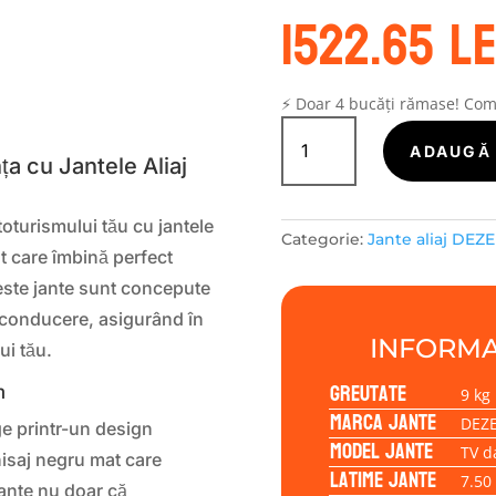
1522.65
le
S
⚡ Doar 4 bucăți rămase! Co
Cantitate
Janta
ADAUGĂ 
a cu Jantele Aliaj
aliaj
DEZENT
TV
oturismului tău cu jantele
Categorie:
Jante aliaj DEZ
dark
at care îmbină perfect
7.50x19
ceste jante sunt concepute
5/112/32/66,6
e conducere, asigurând în
INFORMA
ui tău.
Greutate
m
9 kg
Marca jante
DEZ
ge printr-un design
Model jante
TV d
inisaj negru mat care
Latime jante
7.50
jante nu doar că