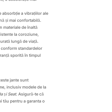
 absorbție a vibrațiilor ale
ină și mai confortabilă.
n materiale de înaltă
istente la coroziune,
durată lungă de viață.
te conform standardelor
anță sporită în timpul
este jante sunt
me, inclusiv modele de la
 și Seat.
Asigură-te că
lui tău pentru a garanta o