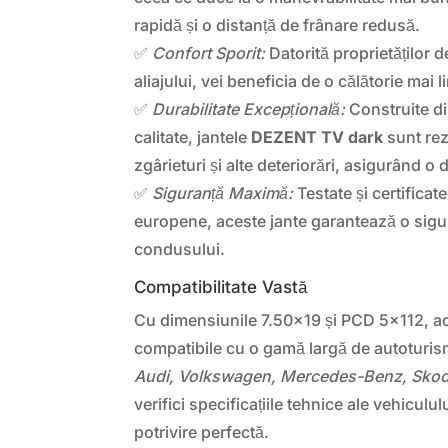
rapidă și o distanță de frânare redusă.
✅
Confort Sporit:
Datorită proprietăților de
aliajului, vei beneficia de o călătorie mai l
✅
Durabilitate Excepțională:
Construite di
calitate, jantele
DEZENT TV dark
sunt rez
zgârieturi și alte deteriorări, asigurând o 
✅
Siguranță Maximă:
Testate și certifica
europene, aceste jante garantează o sigur
condusului.
Compatibilitate Vastă
Cu dimensiunile 7.50×19 și PCD 5×112, ac
compatibile cu o gamă largă de autoturis
Audi, Volkswagen, Mercedes-Benz, Skoda
verifici specificațiile tehnice ale vehiculu
potrivire perfectă.