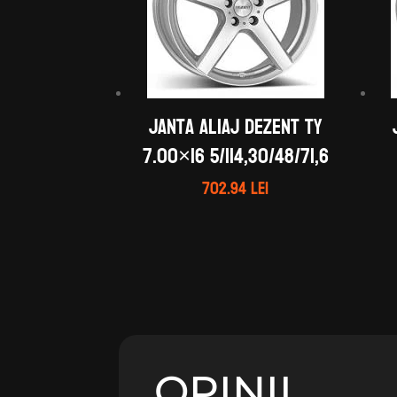
Janta aliaj DEZENT TY
7.00×16 5/114,30/48/71,6
702.94
lei
OPINII