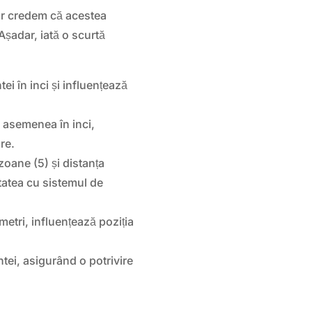
dar credem că acestea
Așadar, iată o scurtă
ei în inci și influențează
e asemenea în inci,
re.
oane (5) și distanța
tatea cu sistemul de
imetri, influențează poziția
ntei, asigurând o potrivire