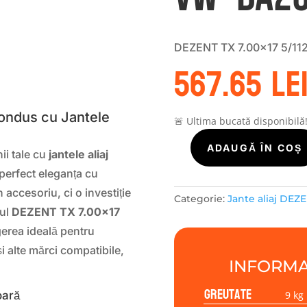
DEZENT TX 7.00×17 5/11
567.65
le
S
Condus cu Jantele
🚨 Ultima bucată disponibilă
Cantitate
ADAUGĂ ÎN COȘ
ii tale cu
jantele aliaj
Janta
perfect eleganța cu
aliaj
 accesoriu, ci o investiție
DEZENT
Categorie:
Jante aliaj DEZ
TX
lul
DEZENT TX 7.00×17
7.00x17
erea ideală pentru
5/112/37/66,6
i alte mărci compatibile,
[
INFORMA
VW=BA25RING
]
Greutate
9 kg
oară