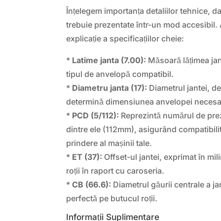
Înțelegem importanța detaliilor tehnice, 
trebuie prezentate într-un mod accesibil. 
explicație a specificațiilor cheie:
*
Latime janta (7.00):
Măsoară lățimea jant
tipul de anvelopă compatibil.
*
Diametru janta (17):
Diametrul jantei, d
determină dimensiunea anvelopei necesa
*
PCD (5/112):
Reprezintă numărul de prez
dintre ele (112mm), asigurând compatibili
prindere al mașinii tale.
*
ET (37):
Offset-ul jantei, exprimat în mil
roții în raport cu caroseria.
*
CB (66.6):
Diametrul găurii centrale a ja
perfectă pe butucul roții.
Informații Suplimentare