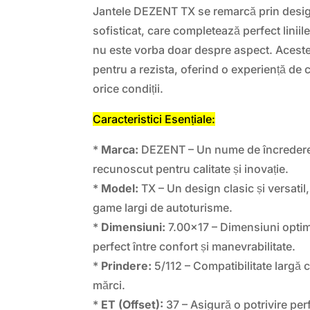
Jantele DEZENT TX se remarcă prin desig
sofisticat, care completează perfect liniil
nu este vorba doar despre aspect. Aceste
pentru a rezista, oferind o experiență de
orice condiții.
Caracteristici Esențiale:
*
Marca:
DEZENT – Un nume de încredere î
recunoscut pentru calitate și inovație.
*
Model:
TX – Un design clasic și versatil,
game largi de autoturisme.
*
Dimensiuni:
7.00×17 – Dimensiuni optim
perfect între confort și manevrabilitate.
*
Prindere:
5/112 – Compatibilitate largă 
mărci.
*
ET (Offset):
37 – Asigură o potrivire per