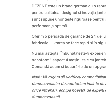
DEZENT este un brand german cu o reputa
pentru calitatea, designul și inovația jan
sunt supuse unor teste riguroase pentru a
performanța optimă.
Oferim o perioadă de garanție de 24 de lu
fabricație. Livrarea se face rapid și în sigu
Nu mai astepta! Îmbunătățește-ți experien
transformă aspectul mașinii tale cu jante
Comandă acum și bucură-te de un upgrade 
Notă: Vă rugăm să verificați compatibilit
dumneavoastră de autoturism înainte de a
orice întrebări, echipa noastră de experți 
dumneavoastră.