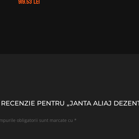
919.53
lei
 RECENZIE PENTRU „JANTA ALIAJ DEZENT TX
mpurile obligatorii sunt marcate cu
*