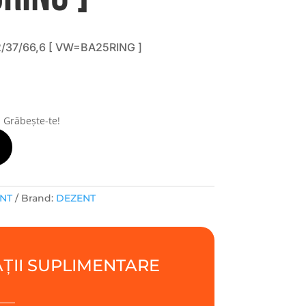
2/37/66,6 [ VW=BA25RING ]
i
! Grăbește-te!
ENT
Brand:
DEZENT
ȚII SUPLIMENTARE