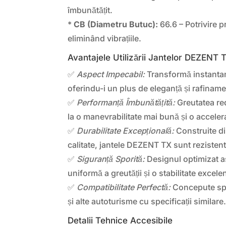
îmbunătățit.
*
CB (Diametru Butuc):
66.6 – Potrivire pr
eliminând vibrațiile.
Avantajele Utilizării Jantelor DEZENT 
✅
Aspect Impecabil:
Transformă instantan
oferindu-i un plus de eleganță și rafiname
✅
Performanță Îmbunătățită:
Greutatea red
la o manevrabilitate mai bună și o acceler
✅
Durabilitate Excepțională:
Construite di
calitate, jantele DEZENT TX sunt rezistent
✅
Siguranță Sporită:
Designul optimizat as
uniformă a greutății și o stabilitate excel
✅
Compatibilitate Perfectă:
Concepute sp
și alte autoturisme cu specificații similare
Detalii Tehnice Accesibile