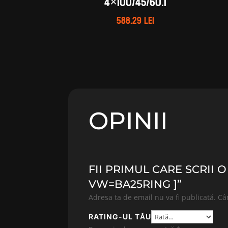
4×100/45/60.1
588.29
lei
OPINII
FII PRIMUL CARE SCRII O
VW=BA25RING ]”
Adresa ta de email nu va fi publicată.
Câ
RATING-UL TĂU