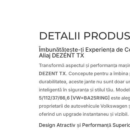
DETALII PRODU
Îmbunătățește-ți Experiența de 
Aliaj DEZENT TX
Transformă aspectul și performanța mașin
DEZENT TX
. Concepute pentru a îmbina 
durabilitatea, aceste jante nu sunt doar un
inteligentă în siguranța și stilul tău. Mode
5/112/37/66,6 [VW=BA25RING]
este aleg
proprietarii de autovehicule Volkswagen ș
oferind un upgrade instantaneu și vizibil.
Design Atractiv și Performanță Superi