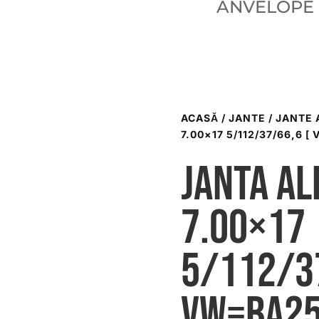
ANVELOPE
ACASĂ
/
JANTE
/
JANTE 
7.00×17 5/112/37/66,6 [
Janta al
7.00×17
5/112/37
VW=BA25