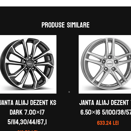
Produse similare
Janta aliaj DEZENT KS
Janta aliaj DEZENT
dark 7.00×17
6.50×16 5/100/38/57
5/114,30/44/67,1
633.24
lei