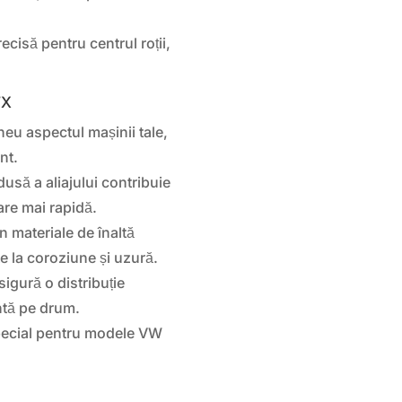
ecisă pentru centrul roții,
TX
eu aspectul mașinii tale,
nt.
usă a aliajului contribuie
are mai rapidă.
n materiale de înaltă
e la coroziune și uzură.
igură o distribuție
entă pe drum.
ecial pentru modele VW
.