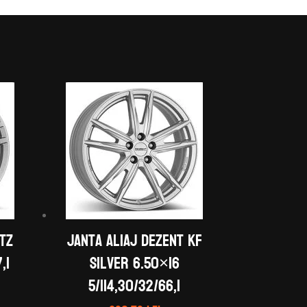
 TZ
Janta aliaj DEZENT KF
,1
silver 6.50×16
5/114,30/32/66,1