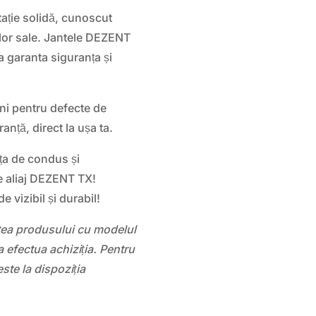
ție solidă, cunoscut
telor sale. Jantele DEZENT
 garanta siguranța și
ni pentru defecte de
ranță, direct la ușa ta.
ța de condus și
le aliaj DEZENT TX!
vizibil și durabil!
atea produsului cu modelul
 efectua achiziția. Pentru
este la dispoziția