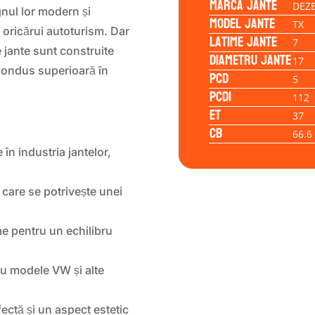
Marca jante
DEZ
nul lor modern și
Model jante
TX
e oricărui autoturism. Dar
Latime jante
7
 jante sunt construite
Diametru jante
17
 condus superioară în
PCD
5
PCD1
112
ET
37
CB
66.6
n industria jantelor,
 care se potrivește unei
e pentru un echilibru
cu modele VW și alte
fectă și un aspect estetic