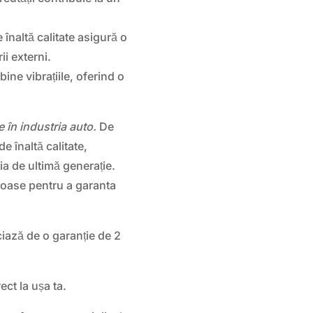
 înaltă calitate asigură o
ii externi.
ine vibrațiile, oferind o
 în industria auto.
De
e înaltă calitate,
 de ultimă generație.
roase pentru a garanta
iază de o garanție de 2
ect la ușa ta.