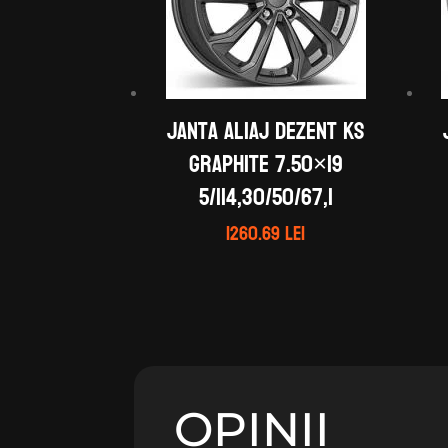
Janta aliaj DEZENT KS
graphite 7.50×19
5/114,30/50/67,1
1260.69
lei
OPINII