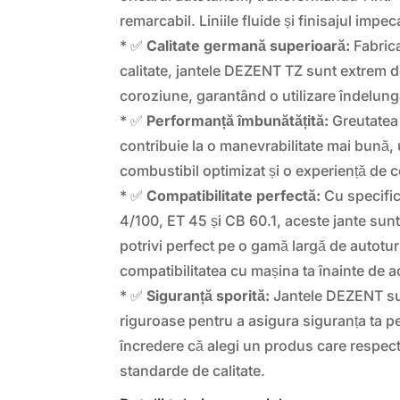
remarcabil. Liniile fluide și finisajul impeca
* ✅
Calitate germană superioară:
Fabrica
calitate, jantele DEZENT TZ sunt extrem de
coroziune, garantând o utilizare îndelung
* ✅
Performanță îmbunătățită:
Greutatea 
contribuie la o manevrabilitate mai bună
combustibil optimizat și o experiență de 
* ✅
Compatibilitate perfectă:
Cu specific
4/100, ET 45 și CB 60.1, aceste jante sun
potrivi perfect pe o gamă largă de autotur
compatibilitatea cu mașina ta înainte de ac
* ✅
Siguranță sporită:
Jantele DEZENT su
riguroase pentru a asigura siguranța ta p
încredere că alegi un produs care respect
standarde de calitate.