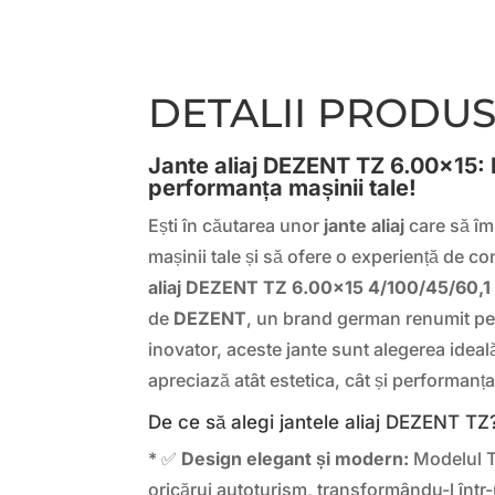
DETALII PRODU
Jante aliaj DEZENT TZ 6.00×15: R
performanța mașinii tale!
Ești în căutarea unor
jante aliaj
care să îm
mașinii tale și să ofere o experiență de 
aliaj DEZENT TZ 6.00×15 4/100/45/60,1
de
DEZENT
, un brand german renumit pen
inovator, aceste jante sunt alegerea ideal
apreciază atât estetica, cât și performanța
De ce să alegi jantele aliaj DEZENT TZ
* ✅
Design elegant și modern:
Modelul T
oricărui autoturism, transformându-l într