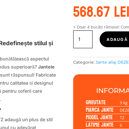
568.67
le
S
⚡ Doar 4 bucăți rămase! Co
Cantitate
Janta
ADAUGĂ 
edefinește stilul și
aliaj
DEZENT
TZ
bunătățească aspectul
Categorie:
Jante aliaj DEZ
6.00x15
condus superioară?
Jantele
4/100/45/60,1
sunt răspunsul! Fabricate
tru calitatea și designul
INFORMA
ă pentru șoferii care
.
Greutate
9 kg
Marca jante
?
DEZ
Model jante
TZ
Z adaugă un plus de stil
Latime jante
6
-unul cu adevărat