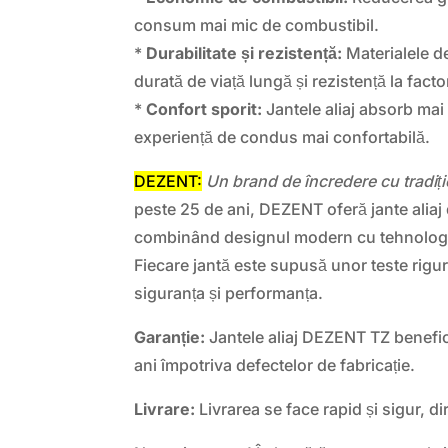
consum mai mic de combustibil.
*
Durabilitate și rezistență:
Materialele de
durată de viață lungă și rezistență la factor
*
Confort sporit:
Jantele aliaj absorb mai b
experiență de condus mai confortabilă.
DEZENT:
Un brand de încredere cu tradiție
peste 25 de ani, DEZENT oferă jante aliaj d
combinând designul modern cu tehnologia
Fiecare jantă este supusă unor teste rigu
siguranța și performanța.
Garanție:
Jantele aliaj DEZENT TZ benefic
ani împotriva defectelor de fabricație.
Livrare:
Livrarea se face rapid și sigur, dir