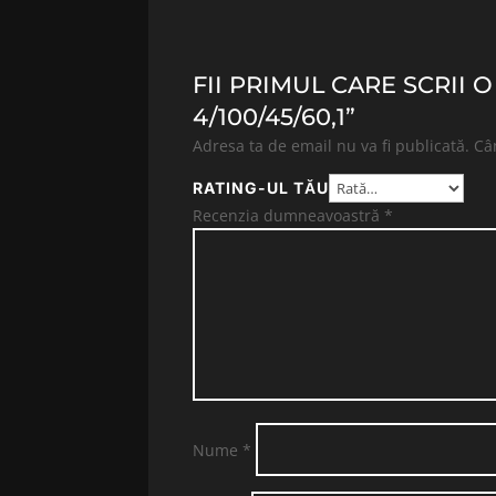
FII PRIMUL CARE SCRII 
4/100/45/60,1”
Adresa ta de email nu va fi publicată.
Câ
RATING-UL TĂU
Recenzia dumneavoastră
*
Nume
*