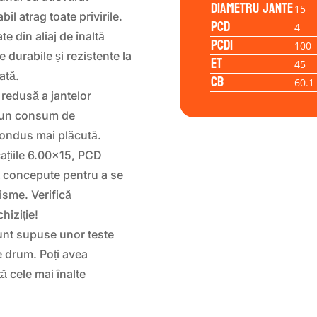
Diametru jante
15
bil atrag toate privirile.
PCD
4
te din aliaj de înaltă
PCD1
100
 durabile și rezistente la
ET
45
ată.
CB
60.1
redusă a jantelor
, un consum de
condus mai plăcută.
ațiile 6.00×15, PCD
t concepute pentru a se
isme. Verifică
hiziție!
nt supuse unor teste
e drum. Poți avea
ă cele mai înalte