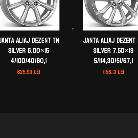
Janta aliaj DEZENT TN
Janta aliaj DEZENT
silver 6.00×15
silver 7.50×19
4/100/40/60,1
5/114,30/51/67,1
625.93
lei
1156.13
lei