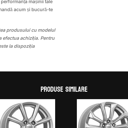
 performanța mașinii tale
mandă acum și bucură-te
atea produsului cu modelul
 efectua achiziția. Pentru
este la dispoziția
Produse similare