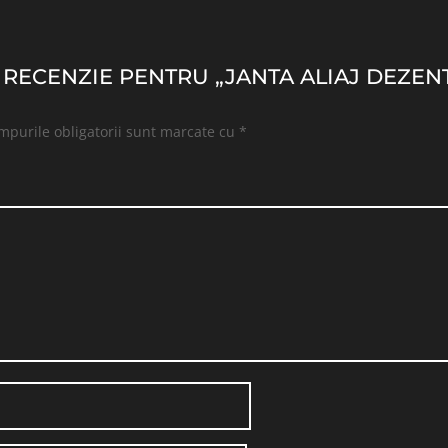
O RECENZIE PENTRU „JANTA ALIAJ DEZENT
mpurile obligatorii sunt marcate cu
*