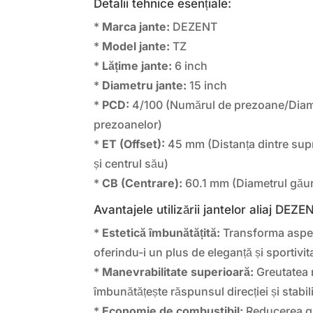
Detalii tehnice esențiale:
*
Marca jante:
DEZENT
*
Model jante:
TZ
*
Lățime jante:
6 inch
*
Diametru jante:
15 inch
*
PCD:
4/100 (Numărul de prezoane/Diame
prezoanelor)
*
ET (Offset):
45 mm (Distanța dintre supr
și centrul său)
*
CB (Centrare):
60.1 mm (Diametrul găuri
Avantajele utilizării jantelor aliaj DEZE
*
Estetică îmbunătățită:
Transforma aspect
oferindu-i un plus de eleganță și sportivit
*
Manevrabilitate superioară:
Greutatea 
îmbunătățește răspunsul direcției și stabili
*
Economie de combustibil:
Reducerea gre