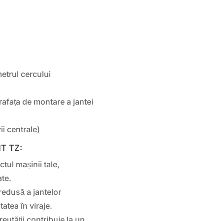
trul cercului
afața de montare a jantei
i centrale)
NT TZ:
ul mașinii tale,
ate.
redusă a jantelor
tatea în viraje.
utății contribuie la un