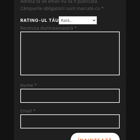
Adresa ta de email nu va fi publicată.
Câmpurile obligatorii sunt marcate cu
*
RATING-UL TĂU
Recenzia dumneavoastră
*
Nume
*
Email
*