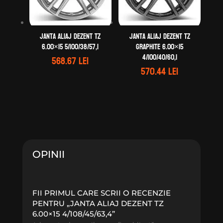
Janta aliaj DEZENT TZ
Janta aliaj DEZENT TZ
6.00×15 5/100/38/57,1
graphite 6.00×15
4/100/40/60,1
568.67
lei
570.44
lei
OPINII
FII PRIMUL CARE SCRII O RECENZIE
PENTRU „JANTA ALIAJ DEZENT TZ
6.00×15 4/108/45/63,4”