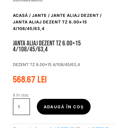
ACASĂ
/
JANTE
/
JANTE ALIAJ DEZENT
/
JANTA ALIAJ DEZENT TZ 6.00×15
4/108/45/63,4
Janta aliaj DEZENT TZ 6.00×15
4/108/45/63,4
DEZENT TZ 6.00×15 4/108/45/63,4
568.67
lei
8 în stoc
Cantitate
Janta
ADAUGĂ ÎN COȘ
aliaj
DEZENT
TZ