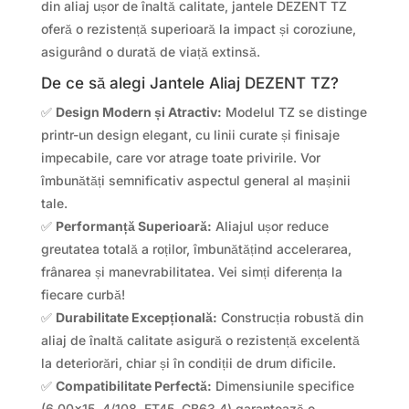
din aliaj ușor de înaltă calitate, jantele DEZENT TZ
oferă o rezistență superioară la impact și coroziune,
asigurând o durată de viață extinsă.
De ce să alegi Jantele Aliaj DEZENT TZ?
✅
Design Modern și Atractiv:
Modelul TZ se distinge
printr-un design elegant, cu linii curate și finisaje
impecabile, care vor atrage toate privirile. Vor
îmbunătăți semnificativ aspectul general al mașinii
tale.
✅
Performanță Superioară:
Aliajul ușor reduce
greutatea totală a roților, îmbunătățind accelerarea,
frânarea și manevrabilitatea. Vei simți diferența la
fiecare curbă!
✅
Durabilitate Excepțională:
Construcția robustă din
aliaj de înaltă calitate asigură o rezistență excelentă
la deteriorări, chiar și în condiții de drum dificile.
✅
Compatibilitate Perfectă:
Dimensiunile specifice
(6.00×15, 4/108, ET45, CB63.4) garantează o