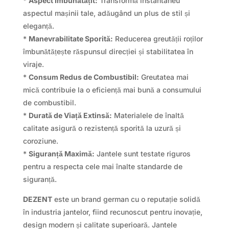
*
Aspect Îmbunătățit:
Transformă instantaneu
aspectul mașinii tale, adăugând un plus de stil și
eleganță.
*
Manevrabilitate Sporită:
Reducerea greutății roților
îmbunătățește răspunsul direcției și stabilitatea în
viraje.
*
Consum Redus de Combustibil:
Greutatea mai
mică contribuie la o eficiență mai bună a consumului
de combustibil.
*
Durată de Viață Extinsă:
Materialele de înaltă
calitate asigură o rezistență sporită la uzură și
coroziune.
*
Siguranță Maximă:
Jantele sunt testate riguros
pentru a respecta cele mai înalte standarde de
siguranță.
DEZENT
este un brand german cu o reputație solidă
în industria jantelor, fiind recunoscut pentru inovație,
design modern și calitate superioară. Jantele