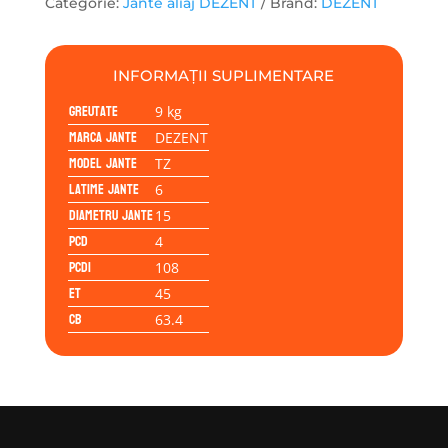
Categorie:
Jante aliaj DEZENT
Brand:
DEZENT
6.00x15
4/108/45/63,4
INFORMAȚII SUPLIMENTARE
Greutate
9 kg
Marca jante
DEZENT
Model jante
TZ
Latime jante
6
Diametru jante
15
PCD
4
PCD1
108
ET
45
CB
63.4