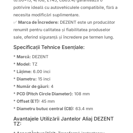
potrivire ideală cu autovehiculele compatibile, fără a
necesita modificări suplimentare.
✅
Marca de Încredere:
DEZENT este un producător
renumit pentru calitatea și fiabilitatea produselor
sale, oferind siguranță și încredere pe termen lung.
Specificații Tehnice Esențiale:
*
Marcă:
DEZENT
*
Model:
TZ
*
Lățime:
6.00 inci
*
Diametru:
15 inci
*
Număr de găuri:
4
*
PCD (Pitch Circle Diameter):
108 mm
*
Offset (ET):
45 mm
*
Diametru butuc central (CB):
63.4 mm
Avantajele Utilizării Jantelor Aliaj DEZENT
TZ: