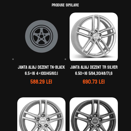
Produse similare
Janta aliaj DEZENT TN-black
Janta aliaj DEZENT TR silver
6.5×16 4×100/45/60.1
6.50×16 5/114,30/48/71,6
588.29
lei
690.73
lei