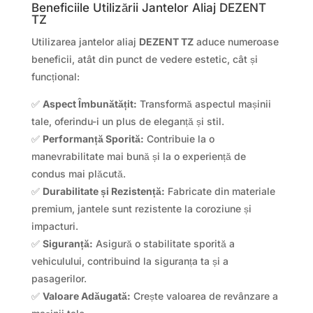
Beneficiile Utilizării Jantelor Aliaj DEZENT
TZ
Utilizarea jantelor aliaj
DEZENT TZ
aduce numeroase
beneficii, atât din punct de vedere estetic, cât și
funcțional:
✅
Aspect Îmbunătățit:
Transformă aspectul mașinii
tale, oferindu-i un plus de eleganță și stil.
✅
Performanță Sporită:
Contribuie la o
manevrabilitate mai bună și la o experiență de
condus mai plăcută.
✅
Durabilitate și Rezistență:
Fabricate din materiale
premium, jantele sunt rezistente la coroziune și
impacturi.
✅
Siguranță:
Asigură o stabilitate sporită a
vehiculului, contribuind la siguranța ta și a
pasagerilor.
✅
Valoare Adăugată:
Crește valoarea de revânzare a