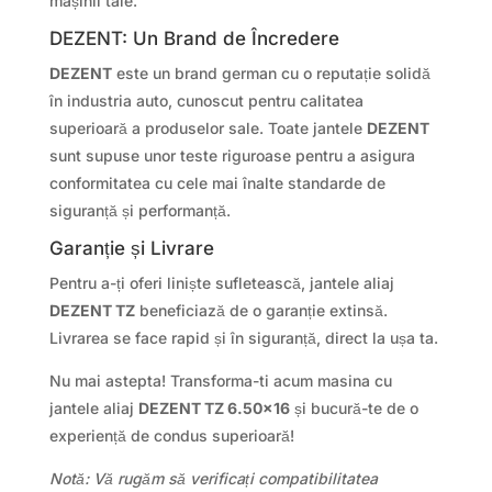
mașinii tale.
DEZENT: Un Brand de Încredere
DEZENT
este un brand german cu o reputație solidă
în industria auto, cunoscut pentru calitatea
superioară a produselor sale. Toate jantele
DEZENT
sunt supuse unor teste riguroase pentru a asigura
conformitatea cu cele mai înalte standarde de
siguranță și performanță.
Garanție și Livrare
Pentru a-ți oferi liniște sufletească, jantele aliaj
DEZENT TZ
beneficiază de o garanție extinsă.
Livrarea se face rapid și în siguranță, direct la ușa ta.
Nu mai astepta! Transforma-ti acum masina cu
jantele aliaj
DEZENT TZ 6.50×16
și bucură-te de o
experiență de condus superioară!
Notă: Vă rugăm să verificați compatibilitatea