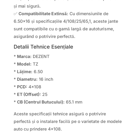
și mai sigură.
✅
Compatibilitate Extinsă:
Cu dimensiunile de
6.50×16 și specificațiile 4/108/25/65,1, aceste jante
sunt compatibile cu o gamă largă de autoturisme,
asigurând o potrivire perfectă.
Detalii Tehnice Esențiale
*
Marca:
DEZENT
*
Model:
TZ
*
Lățime:
6.50
*
Diametru:
16 inch
*
PCD:
4×108
*
ET (Offset):
25
*
CB (Centrul Butucului):
65.1 mm
Aceste specificații tehnice asigură o potrivire
perfectă și o instalare facilă pe o varietate de modele
auto cu prindere 4×108.