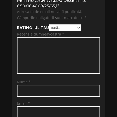
PENTRU „JANTA ALIAJ DEZENT TZ
6.50×16 4/108/25/65,1”
Adresa ta de email nu va fi publicată.
Câmpurile obligatorii sunt marcate cu
*
RATING-UL TĂU
Recenzia dumneavoastră
*
Nume
*
Email
*