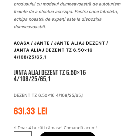
produsului cu modelul dumneavoastră de autoturism
înainte de a efectua achiziția. Pentru orice întrebări,
echipa noastră de experți este la dispoziția
dumneavoastră.
ACASĂ
/
JANTE
/
JANTE ALIAJ DEZENT
/
JANTA ALIAJ DEZENT TZ 6.50×16
4/108/25/65,1
Janta aliaj DEZENT TZ 6.50×16
4/108/25/65,1
DEZENT TZ 6.50×16 4/108/25/65,1
631.33
lei
⚡ Doar 4 bucăți rămase! Comandă acum!
Cantitate