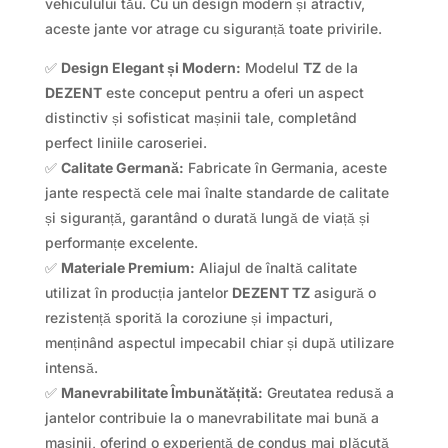
vehiculului tău. Cu un design modern și atractiv,
aceste jante vor atrage cu siguranță toate privirile.
✅
Design Elegant și Modern:
Modelul
TZ
de la
DEZENT
este conceput pentru a oferi un aspect
distinctiv și sofisticat mașinii tale, completând
perfect liniile caroseriei.
✅
Calitate Germană:
Fabricate în Germania, aceste
jante respectă cele mai înalte standarde de calitate
și siguranță, garantând o durată lungă de viață și
performanțe excelente.
✅
Materiale Premium:
Aliajul de înaltă calitate
utilizat în producția jantelor
DEZENT TZ
asigură o
rezistență sporită la coroziune și impacturi,
menținând aspectul impecabil chiar și după utilizare
intensă.
✅
Manevrabilitate Îmbunătățită:
Greutatea redusă a
jantelor contribuie la o manevrabilitate mai bună a
mașinii, oferind o experiență de condus mai plăcută