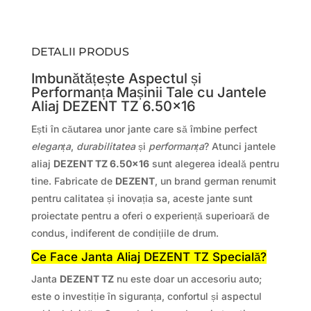
DETALII PRODUS
Imbunătățește Aspectul și
Performanța Mașinii Tale cu Jantele
Aliaj DEZENT TZ 6.50×16
Ești în căutarea unor jante care să îmbine perfect
eleganța
,
durabilitatea
și
performanța
? Atunci jantele
aliaj
DEZENT TZ 6.50×16
sunt alegerea ideală pentru
tine. Fabricate de
DEZENT
, un brand german renumit
pentru calitatea și inovația sa, aceste jante sunt
proiectate pentru a oferi o experiență superioară de
condus, indiferent de condițiile de drum.
Ce Face Janta Aliaj DEZENT TZ Specială?
Janta
DEZENT TZ
nu este doar un accesoriu auto;
este o investiție în siguranța, confortul și aspectul