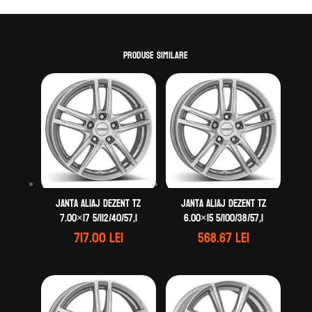
Produse similare
Janta aliaj DEZENT TZ
Janta aliaj DEZENT TZ
7.00×17 5/112/40/57,1
6.00×15 5/100/38/57,1
717.00
lei
568.67
lei