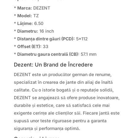
*
Marca:
DEZENT
*
Model:
TZ
*
Lățime:
6.50
*
Diametru:
16 inch
*
Distanța dintre găuri (PCD):
5×112
*
Offset (ET):
33
*
Diametru gaura centrală (CB):
57.1 mm
Dezent: Un Brand de Încredere
DEZENT este un producător german de renume,
specializat în crearea de jante din aliaj de înaltă
calitate. Cu o istorie bogată și o reputație solidă,
DEZENT se angajează să ofere produse inovatoare,
durabile și estetice, care să satisfacă cele mai
exigente cerințe ale clienților săi. Fiecare jantă este
supusă unor teste riguroase pentru a garanta
siguranța și performanța optimă.