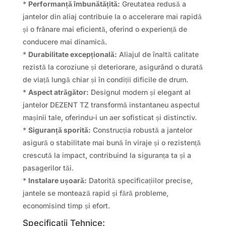
*
Performanță îmbunătățită:
Greutatea redusă a
jantelor din aliaj contribuie la o accelerare mai rapidă
și o frânare mai eficientă, oferind o experiență de
conducere mai dinamică.
*
Durabilitate excepțională:
Aliajul de înaltă calitate
rezistă la coroziune și deteriorare, asigurând o durată
de viață lungă chiar și în condiții dificile de drum.
*
Aspect atrăgător:
Designul modern și elegant al
jantelor DEZENT TZ transformă instantaneu aspectul
mașinii tale, oferindu-i un aer sofisticat și distinctiv.
*
Siguranță sporită:
Construcția robustă a jantelor
asigură o stabilitate mai bună în viraje și o rezistență
crescută la impact, contribuind la siguranța ta și a
pasagerilor tăi.
*
Instalare ușoară:
Datorită specificațiilor precise,
jantele se montează rapid și fără probleme,
economisind timp și efort.
Specificații Tehnice: