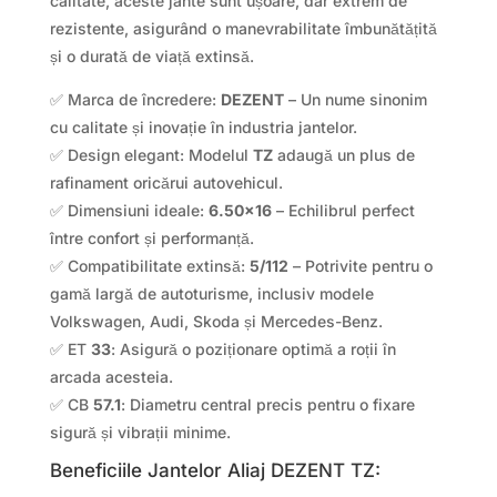
calitate, aceste jante sunt ușoare, dar extrem de
rezistente, asigurând o manevrabilitate îmbunătățită
și o durată de viață extinsă.
✅ Marca de încredere:
DEZENT
– Un nume sinonim
cu calitate și inovație în industria jantelor.
✅ Design elegant: Modelul
TZ
adaugă un plus de
rafinament oricărui autovehicul.
✅ Dimensiuni ideale:
6.50×16
– Echilibrul perfect
între confort și performanță.
✅ Compatibilitate extinsă:
5/112
– Potrivite pentru o
gamă largă de autoturisme, inclusiv modele
Volkswagen, Audi, Skoda și Mercedes-Benz.
✅ ET
33
: Asigură o poziționare optimă a roții în
arcada acesteia.
✅ CB
57.1
: Diametru central precis pentru o fixare
sigură și vibrații minime.
Beneficiile Jantelor Aliaj DEZENT TZ: