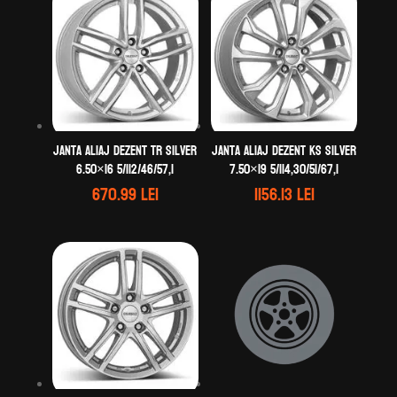
Janta aliaj DEZENT TR silver
Janta aliaj DEZENT KS silver
6.50×16 5/112/46/57,1
7.50×19 5/114,30/51/67,1
670.99
lei
1156.13
lei