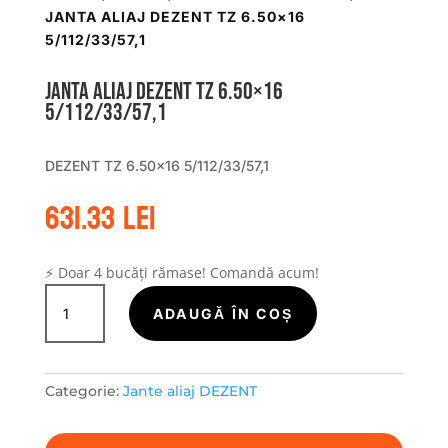
JANTA ALIAJ DEZENT TZ 6.50×16
5/112/33/57,1
Janta aliaj DEZENT TZ 6.50×16
5/112/33/57,1
DEZENT TZ 6.50×16 5/112/33/57,1
631.33
lei
⚡ Doar 4 bucăți rămase! Comandă acum!
Cantitate
Janta
ADAUGĂ ÎN COȘ
aliaj
DEZENT
TZ
Categorie:
Jante aliaj DEZENT
6.50x16
5/112/33/57,1