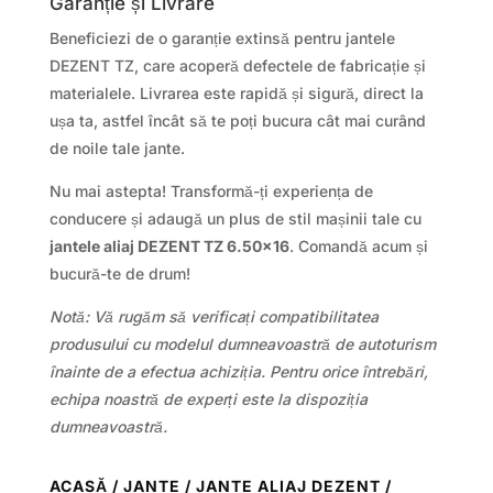
Garanție și Livrare
Beneficiezi de o garanție extinsă pentru jantele
DEZENT TZ, care acoperă defectele de fabricație și
materialele. Livrarea este rapidă și sigură, direct la
ușa ta, astfel încât să te poți bucura cât mai curând
de noile tale jante.
Nu mai astepta! Transformă-ți experiența de
conducere și adaugă un plus de stil mașinii tale cu
jantele aliaj DEZENT TZ 6.50×16
. Comandă acum și
bucură-te de drum!
Notă: Vă rugăm să verificați compatibilitatea
produsului cu modelul dumneavoastră de autoturism
înainte de a efectua achiziția. Pentru orice întrebări,
echipa noastră de experți este la dispoziția
dumneavoastră.
ACASĂ
/
JANTE
/
JANTE ALIAJ DEZENT
/