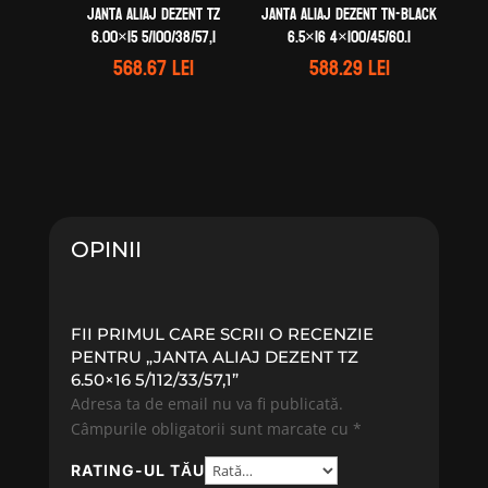
Janta aliaj DEZENT TZ
Janta aliaj DEZENT TN-black
6.00×15 5/100/38/57,1
6.5×16 4×100/45/60.1
568.67
lei
588.29
lei
OPINII
FII PRIMUL CARE SCRII O RECENZIE
PENTRU „JANTA ALIAJ DEZENT TZ
6.50×16 5/112/33/57,1”
Adresa ta de email nu va fi publicată.
Câmpurile obligatorii sunt marcate cu
*
RATING-UL TĂU