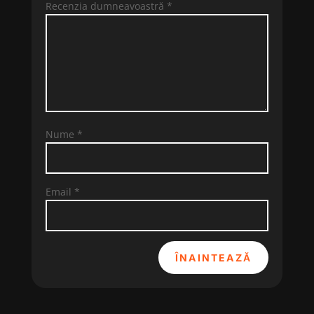
Recenzia dumneavoastră
*
Nume
*
Email
*
ÎNAINTEAZĂ