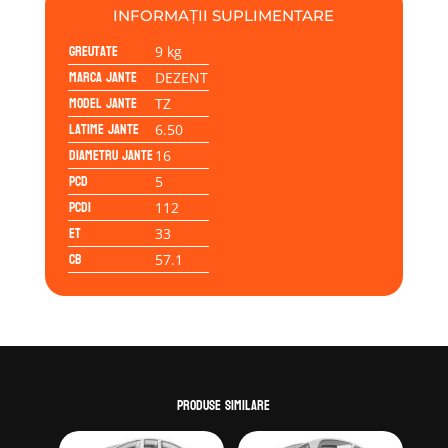
INFORMAȚII SUPLIMENTARE
Greutate
9 kg
Marca jante
DEZENT
Model jante
TZ
Latime jante
6.50
Diametru jante
16
PCD
5
PCD1
112
ET
33
CB
57.1
Produse similare