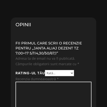
OPINII
FII PRIMUL CARE SCRII O RECENZIE
PENTRU „JANTA ALIAJ DEZENT TZ
7.00×17 5/114,30/50/67,1”
Adresa ta de email nu va fi publicată.
Câmpurile obligatorii sunt marcate cu
*
RATING-UL TĂU
Recenzia dumneavoastră
*