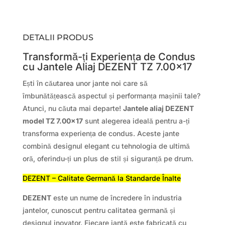
DETALII PRODUS
Transformă-ți Experiența de Condus
cu Jantele Aliaj DEZENT TZ 7.00×17
Ești în căutarea unor jante noi care să
îmbunătățească aspectul și performanța mașinii tale?
Atunci, nu căuta mai departe!
Jantele aliaj DEZENT
model TZ 7.00×17
sunt alegerea ideală pentru a-ți
transforma experiența de condus. Aceste jante
combină designul elegant cu tehnologia de ultimă
oră, oferindu-ți un plus de stil și siguranță pe drum.
DEZENT – Calitate Germană la Standarde Înalte
DEZENT
este un nume de încredere în industria
jantelor, cunoscut pentru calitatea germană și
designul inovator. Fiecare jantă este fabricată cu