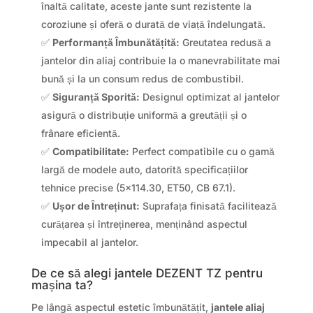
înaltă calitate, aceste jante sunt rezistente la
coroziune și oferă o durată de viață îndelungată.
✅
Performanță Îmbunătățită:
Greutatea redusă a
jantelor din aliaj contribuie la o manevrabilitate mai
bună și la un consum redus de combustibil.
✅
Siguranță Sporită:
Designul optimizat al jantelor
asigură o distribuție uniformă a greutății și o
frânare eficientă.
✅
Compatibilitate:
Perfect compatibile cu o gamă
largă de modele auto, datorită specificațiilor
tehnice precise (5×114.30, ET50, CB 67.1).
✅
Ușor de Întreținut:
Suprafața finisată facilitează
curățarea și întreținerea, menținând aspectul
impecabil al jantelor.
De ce să alegi jantele DEZENT TZ pentru
mașina ta?
Pe lângă aspectul estetic îmbunătățit,
jantele aliaj