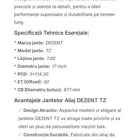
precizie și atenție la detalii, pentru a oferi
performanțe superioare și durabilitate pe termen
lung.
Specificații Tehnice Esențiale:
*
Marca jante:
DEZENT
*
Model jante:
TZ
*
Lățime jante:
7.00
*
Diametru jante:
17 inch
*
PCD:
5×114.30
*
ET (Offset):
50
*
CB (Diametru butuc):
67.1 mm
Avantajele Jantelor Aliaj DEZENT TZ
✅
Design Atractiv:
Aspectul modern și elegant al
jantelor DEZENT TZ va atrage toate privirile și va
oferi un plus de personalitate mașinii tale.
✅
Construcție Durabilă:
Fabricate din aliaj de