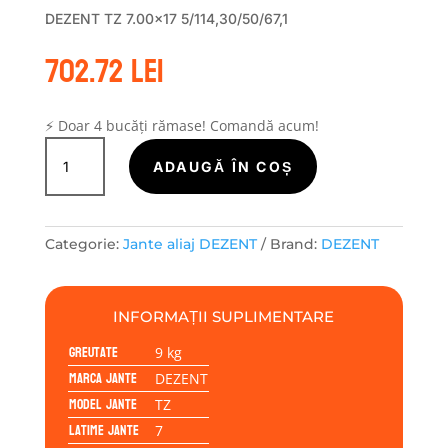
DEZENT TZ 7.00×17 5/114,30/50/67,1
702.72
lei
⚡ Doar 4 bucăți rămase! Comandă acum!
Cantitate
Janta
ADAUGĂ ÎN COȘ
aliaj
DEZENT
TZ
Categorie:
Jante aliaj DEZENT
Brand:
DEZENT
7.00x17
5/114,30/50/67,1
INFORMAȚII SUPLIMENTARE
Greutate
9 kg
Marca jante
DEZENT
Model jante
TZ
Latime jante
7