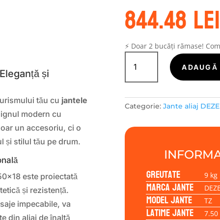
844.48
lei
S
⚡ Doar 2 bucăți rămase! Co
Cantitate
Janta
ADAUGĂ 
Eleganță și
aliaj
DEZENT
TZ
urismului tău cu
jantele
Categorie:
Jante aliaj DEZ
7.50x18
signul modern cu
5/112/50/57,1
doar un accesoriu, ci o
l și stilul tău pe drum.
INFORMA
onală
Greutate
9 kg
50×18 este proiectată
Marca jante
DEZ
tetică și rezistență.
Model jante
TZ
nisaje impecabile, va
Latime jante
7.50
e din aliaj de înaltă