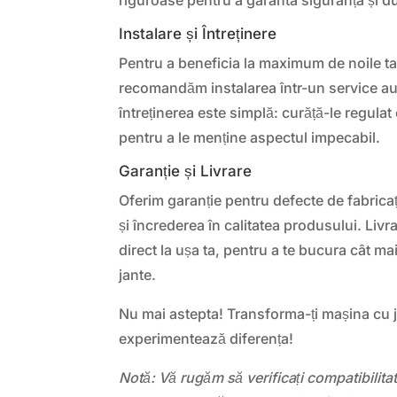
Instalare și Întreținere
Pentru a beneficia la maximum de noile t
recomandăm instalarea într-un service au
întreținerea este simplă: curăță-le regul
pentru a le menține aspectul impecabil.
Garanție și Livrare
Oferim garanție pentru defecte de fabricați
și încrederea în calitatea produsului. Livra
direct la ușa ta, pentru a te bucura cât ma
jante.
Nu mai astepta! Transforma-ți mașina cu j
experimentează diferența!
Notă: Vă rugăm să verificați compatibilit