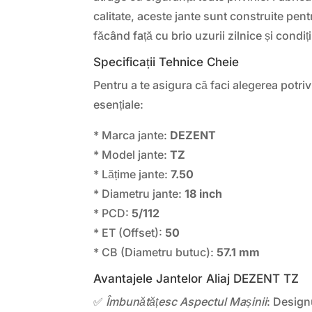
calitate, aceste jante sunt construite pentr
făcând față cu brio uzurii zilnice și condiț
Specificații Tehnice Cheie
Pentru a te asigura că faci alegerea potrivi
esențiale:
* Marca jante:
DEZENT
* Model jante:
TZ
* Lățime jante:
7.50
* Diametru jante:
18 inch
* PCD:
5/112
* ET (Offset):
50
* CB (Diametru butuc):
57.1 mm
Avantajele Jantelor Aliaj DEZENT TZ
✅
Îmbunătățesc Aspectul Mașinii
: Design