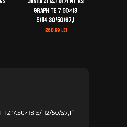
 KS
Janta aliaj DEZENT KS
graphite 7.50×19
5/114,30/50/67,1
1260.69
lei
 7.50×18 5/112/50/57,1”