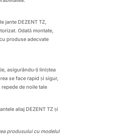
ale jante DEZENT TZ,
torizat. Odată montate,
at cu produse adecvate
e, asigurându-ți liniștea
rea se face rapid și sigur,
i repede de noile tale
antele aliaj DEZENT TZ și
atea produsului cu modelul