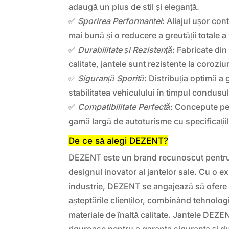
adaugă un plus de stil și eleganță.
✅
Sporirea Performanței
: Aliajul ușor con
mai bună și o reducere a greutății totale a
✅
Durabilitate și Rezistență
: Fabricate din
calitate, jantele sunt rezistente la coroziu
✅
Siguranță Sporită
: Distribuția optimă a 
stabilitatea vehiculului în timpul condusul
✅
Compatibilitate Perfectă
: Concepute pen
gamă largă de autoturisme cu specificațiil
De ce să alegi DEZENT?
DEZENT este un brand recunoscut pentru 
designul inovator al jantelor sale. Cu o ex
industrie, DEZENT se angajează să ofer
așteptările clienților, combinând tehnolog
materiale de înaltă calitate. Jantele DEZ
riguroase pentru a garanta siguranța și du