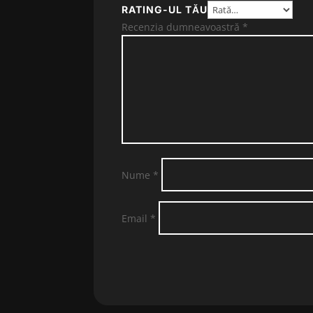
RATING-UL TĂU
Recenzia dumneavoastră
*
Nume
*
Email
*