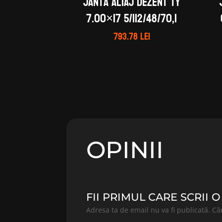
Janta aliaj DEZENT TY
7.00×17 5/112/48/70,1
793.78
lei
OPINII
FII PRIMUL CARE SCRII O
Adresa ta de email nu va fi publicată.
Câ