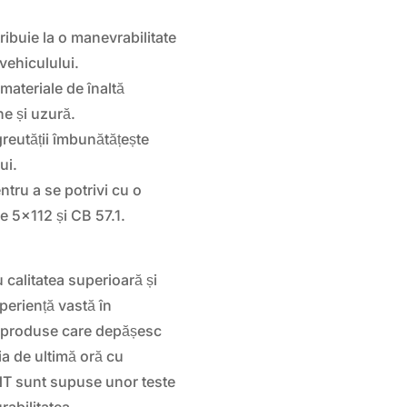
tribuie la o manevrabilitate
 vehiculului.
 materiale de înaltă
ne și uzură.
greutății îmbunătățește
ui.
tru a se potrivi cu o
e 5×112 și CB 57.1.
calitatea superioară și
periență vastă în
e produse care depășesc
ia de ultimă oră cu
ENT sunt supuse unor teste
rabilitatea.