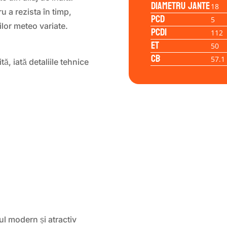
Diametru jante
18
u a rezista în timp,
PCD
5
iilor meteo variate.
PCD1
112
ET
50
CB
57.1
tă, iată detaliile tehnice
ul modern și atractiv