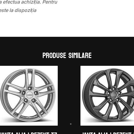
 efectua achiziția. Pentru
este la dispoziția
Produse similare