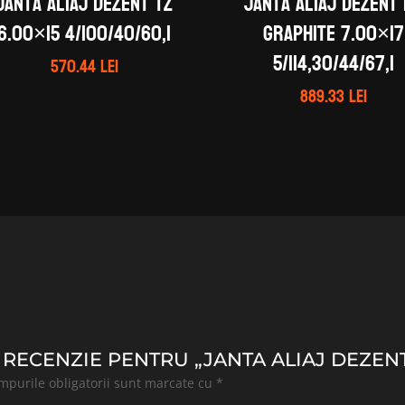
Janta aliaj DEZENT TZ
Janta aliaj DEZENT
6.00×15 4/100/40/60,1
graphite 7.00×17
5/114,30/44/67,1
570.44
lei
889.33
lei
 RECENZIE PENTRU „JANTA ALIAJ DEZENT TZ
mpurile obligatorii sunt marcate cu
*