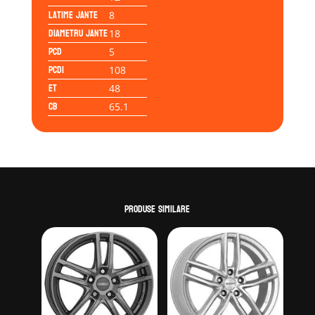
Latime jante
8
Diametru jante
18
PCD
5
PCD1
108
ET
48
CB
65.1
Produse similare