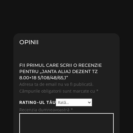
OPINII
FII PRIMUL CARE SCRII O RECENZIE
PENTRU „JANTA ALIAJ DEZENT TZ
8.00×18 5/108/48/65,1”
Adresa ta de email nu va fi publicată.
Câmpurile obligatorii sunt marcate cu
*
RATING-UL TĂU
Recenzia dumneavoastră
*