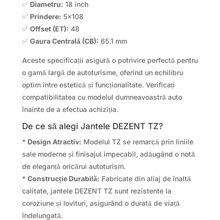
✅
Diametru:
18 inch
✅
Prindere:
5×108
✅
Offset (ET):
48
✅
Gaura Centrală (CB):
65.1 mm
Aceste specificații asigură o potrivire perfectă pentru
o gamă largă de autoturisme, oferind un echilibru
optim între estetică și funcționalitate. Verificați
compatibilitatea cu modelul dumneavoastră auto
înainte de a efectua achiziția.
De ce să alegi Jantele DEZENT TZ?
*
Design Atractiv:
Modelul TZ se remarcă prin liniile
sale moderne și finisajul impecabil, adăugând o notă
de eleganță oricărui autoturism.
*
Construcție Durabilă:
Fabricate din aliaj de înaltă
calitate, jantele DEZENT TZ sunt rezistente la
coroziune și lovituri, asigurând o durată de viață
îndelungată.