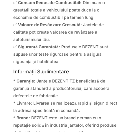
✅
Consum Redus de Combustibil:
Diminuarea
greutății totale a vehiculului poate duce la o
economie de combustibil pe termen lung.
✅
Valoare de Revânzare Crescută:
Jantele de
calitate pot crește valoarea de revânzare a
autoturismului tău.
✅
Siguranță Garantată:
Produsele DEZENT sunt
supuse unor teste riguroase pentru a asigura
siguranța și fiabilitatea.
Informații Suplimentare
*
Garanție:
Jantele DEZENT TZ beneficiază de
garanția standard a producătorului, care acoperă
defectele de fabricație.
*
Livrare:
Livrarea se realizează rapid și sigur, direct
la adresa specificată în comandă.
*
Brand:
DEZENT este un brand german cu o
reputație solidă în industria jantelor, oferind produse