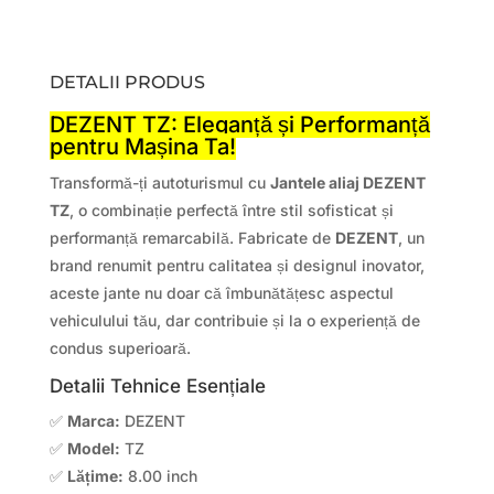
DETALII PRODUS
DEZENT TZ: Eleganță și Performanță
pentru Mașina Ta!
Transformă-ți autoturismul cu
Jantele aliaj DEZENT
TZ
, o combinație perfectă între stil sofisticat și
performanță remarcabilă. Fabricate de
DEZENT
, un
brand renumit pentru calitatea și designul inovator,
aceste jante nu doar că îmbunătățesc aspectul
vehiculului tău, dar contribuie și la o experiență de
condus superioară.
Detalii Tehnice Esențiale
✅
Marca:
DEZENT
✅
Model:
TZ
✅
Lățime:
8.00 inch