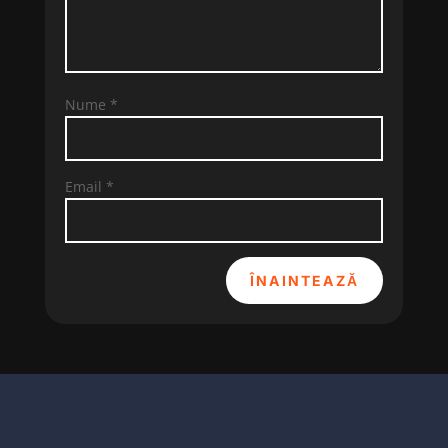
Nume
*
Email
*
ÎNAINTEAZĂ