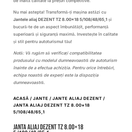
de înaltă calitate la prețuri competitive.
Nu mai astepta! Transformă-ți mașina astăzi cu
Jantele aliaj DEZENT TZ 8.00×18 5/108/48/65,1
și
bucură-te de un aspect îmbunătățit, performanță
superioară și siguranță maximă. Investește în calitate
și stil pentru autoturismul tău!
Notă: Vă rugăm să verificați compatibilitatea
produsului cu modelul dumneavoastră de autoturism
înainte de a efectua achiziția. Pentru orice întrebări,
echipa noastră de experți este la dispoziția
dumneavoastră.
ACASĂ
/
JANTE
/
JANTE ALIAJ DEZENT
/
JANTA ALIAJ DEZENT TZ 8.00×18
5/108/48/65,1
Janta aliaj DEZENT TZ 8.00×18