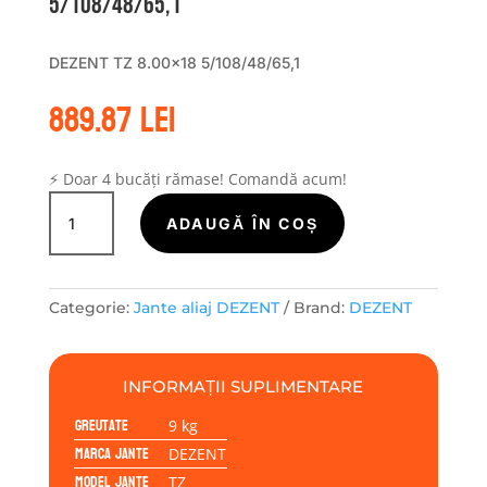
5/108/48/65,1
DEZENT TZ 8.00×18 5/108/48/65,1
889.87
lei
⚡ Doar 4 bucăți rămase! Comandă acum!
Cantitate
Janta
ADAUGĂ ÎN COȘ
aliaj
DEZENT
TZ
Categorie:
Jante aliaj DEZENT
Brand:
DEZENT
8.00x18
5/108/48/65,1
INFORMAȚII SUPLIMENTARE
Greutate
9 kg
Marca jante
DEZENT
Model jante
TZ