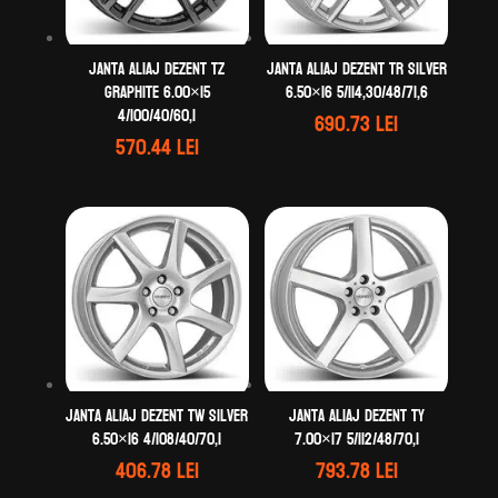
Janta aliaj DEZENT TZ
Janta aliaj DEZENT TR silver
graphite 6.00×15
6.50×16 5/114,30/48/71,6
4/100/40/60,1
690.73
lei
570.44
lei
Janta aliaj DEZENT TW silver
Janta aliaj DEZENT TY
6.50×16 4/108/40/70,1
7.00×17 5/112/48/70,1
406.78
lei
793.78
lei