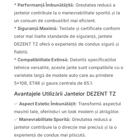
*
Performanță Îmbunătățită:
Greutatea redusă a
jantelor contribuie la o manevrabilitate sporită și la
un consum de combustibil mai eficient.
*
Siguranță Maximă:
Testate și certificate conform
celor mai înalte standarde de siguranță, jantele
DEZENT TZ oferă o experiență de condus sigură și
fiabilă.
*
Compatibilitate Extinsă:
Datorită specificațiilor
tehnice versatile, aceste jante sunt compatibile cu o
varietate largă de modele auto care au prindere
5×108, ET48 și gaura centrala de 65.1.
Avantajele Utilizării Jantelor DEZENT TZ
✅
Aspect Estetic Îmbunătățit:
Transformă aspectul
mașinii tale, oferindu-i un look modern și atrăgător.
✅
Manevrabilitate Sporită:
Greutatea redusă a
jantelor contribuie la o direcție mai precisă și la o
experiență de condus mai plăcută.