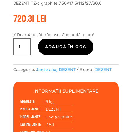
DEZENT TZ-c graphite 7.50×17 5/112/27/66,6
720.31
lei
⚡ Doar 4 bucăți rămase! Comandă acum!
Cantitate
Janta
ADAUGĂ ÎN COȘ
aliaj
DEZENT
TZ-
Categorie:
Jante aliaj DEZENT
Brand:
DEZENT
c
graphite
7.50x17
INFORMAȚII SUPLIMENTARE
5/112/27/66,6
Greutate
9 kg
Marca jante
DEZENT
Model jante
TZ-c graphite
Latime jante
7.50