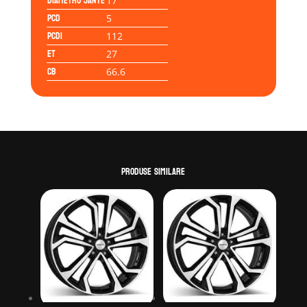
Diametru jante
17
PCD
5
PCD1
112
ET
27
CB
66.6
Produse similare