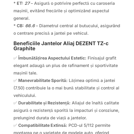
*
ET:
27
– Asigură o potrivire perfectă cu caroseria
mașinii, evitând frecările și optimizând aspectul
general.
*
CB:
66.6
– Diametrul central al butucului, asigurând
o centrare precisă a jantei pe vehicul.
Beneficiile Jantelor Aliaj DEZENT TZ-c
Graphite
✅
Îmbunătățirea Aspectului Estetic:
Finisajul grafit
elegant adaugă un plus de rafinament și sportivitate
mașinii tale.
✅
Manevrabilitate Sporită:
Lățimea optimă a jantei
(7.50) contribuie la o mai bună stabilitate și control al
vehiculului.
✅
Durabilitate și Rezistență:
Aliajul de înaltă calitate
asigură o rezistență sporită la impacturi și coroziune,
prelungind durata de viață a jantelor.
✅
Compatibilitate Extinsă:
PCD-ul 5/112 permite
montarea pe o varietate de modele auto, oferind