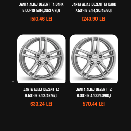
Janta aliaj DEZENT TA dark
Janta aliaj DEZENT TA dark
8.00×19 5/114,30/37/71,6
7.50×18 5/114,30/45/60,1
1510.46
lei
1243.90
lei
Janta aliaj DEZENT TZ
Janta aliaj DEZENT TZ
6.50×16 5/112/46/57,1
6.00×15 4/100/40/60,1
633.24
lei
570.44
lei