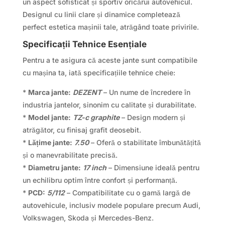
un aspect sofisticat și sportiv oricărui autovehicul.
Designul cu linii clare și dinamice completează
perfect estetica mașinii tale, atrăgând toate privirile.
Specificații Tehnice Esențiale
Pentru a te asigura că aceste jante sunt compatibile
cu mașina ta, iată specificațiile tehnice cheie:
*
Marca jante:
DEZENT
– Un nume de încredere în
industria jantelor, sinonim cu calitate și durabilitate.
*
Model jante:
TZ-c graphite
– Design modern și
atrăgător, cu finisaj grafit deosebit.
*
Lățime jante:
7.50
– Oferă o stabilitate îmbunătățită
și o manevrabilitate precisă.
*
Diametru jante:
17 inch
– Dimensiune ideală pentru
un echilibru optim între confort și performanță.
*
PCD:
5/112
– Compatibilitate cu o gamă largă de
autovehicule, inclusiv modele populare precum Audi,
Volkswagen, Skoda și Mercedes-Benz.