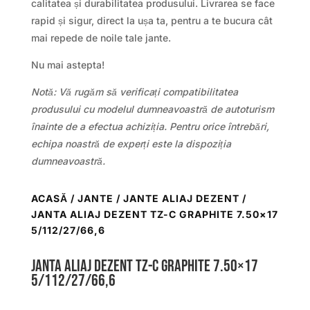
calitatea și durabilitatea produsului. Livrarea se face
rapid și sigur, direct la ușa ta, pentru a te bucura cât
mai repede de noile tale jante.
Nu mai astepta!
Notă: Vă rugăm să verificați compatibilitatea
produsului cu modelul dumneavoastră de autoturism
înainte de a efectua achiziția. Pentru orice întrebări,
echipa noastră de experți este la dispoziția
dumneavoastră.
ACASĂ
/
JANTE
/
JANTE ALIAJ DEZENT
/
JANTA ALIAJ DEZENT TZ-C GRAPHITE 7.50×17
5/112/27/66,6
Janta aliaj DEZENT TZ-c graphite 7.50×17
5/112/27/66,6