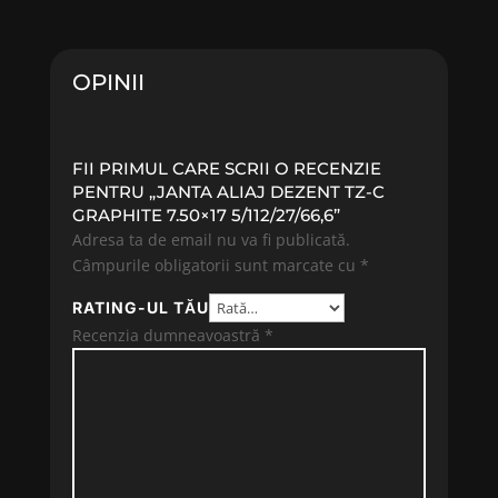
OPINII
FII PRIMUL CARE SCRII O RECENZIE
PENTRU „JANTA ALIAJ DEZENT TZ-C
GRAPHITE 7.50×17 5/112/27/66,6”
Adresa ta de email nu va fi publicată.
Câmpurile obligatorii sunt marcate cu
*
RATING-UL TĂU
Recenzia dumneavoastră
*