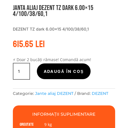
Janta aliaj DEZENT TZ dark 6.00×15
4/100/38/60,1
DEZENT TZ dark 6.00×15 4/100/38/60,1
615.65
lei
⚡ Doar 2 bucăți rămase! Comandă acum!
Cantitate
Janta
ADAUGĂ ÎN COȘ
aliaj
DEZENT
TZ
Categorie:
Jante aliaj DEZENT
Brand:
DEZENT
dark
6.00x15
4/100/38/60,1
INFORMAȚII SUPLIMENTARE
Greutate
9 kg