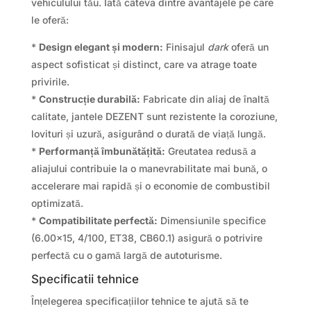
vehiculului tău. Iată câteva dintre avantajele pe care
le oferă:
*
Design elegant și modern:
Finisajul
dark
oferă un
aspect sofisticat și distinct, care va atrage toate
privirile.
*
Construcție durabilă:
Fabricate din aliaj de înaltă
calitate, jantele DEZENT sunt rezistente la coroziune,
lovituri și uzură, asigurând o durată de viață lungă.
*
Performanță îmbunătățită:
Greutatea redusă a
aliajului contribuie la o manevrabilitate mai bună, o
accelerare mai rapidă și o economie de combustibil
optimizată.
*
Compatibilitate perfectă:
Dimensiunile specifice
(6.00×15, 4/100, ET38, CB60.1) asigură o potrivire
perfectă cu o gamă largă de autoturisme.
Specificatii tehnice
Înțelegerea specificațiilor tehnice te ajută să te