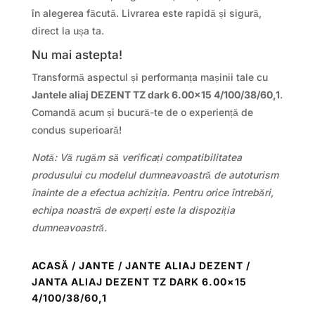
în alegerea făcută. Livrarea este rapidă și sigură,
direct la ușa ta.
Nu mai astepta!
Transformă aspectul și performanța mașinii tale cu
Jantele aliaj DEZENT TZ dark 6.00×15 4/100/38/60,1
.
Comandă acum și bucură-te de o experiență de
condus superioară!
Notă: Vă rugăm să verificați compatibilitatea
produsului cu modelul dumneavoastră de autoturism
înainte de a efectua achiziția. Pentru orice întrebări,
echipa noastră de experți este la dispoziția
dumneavoastră.
ACASĂ
/
JANTE
/
JANTE ALIAJ DEZENT
/
JANTA ALIAJ DEZENT TZ DARK 6.00×15
4/100/38/60,1