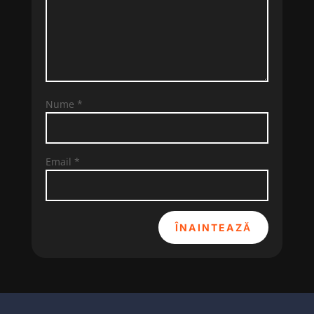
Nume
*
Email
*
ÎNAINTEAZĂ