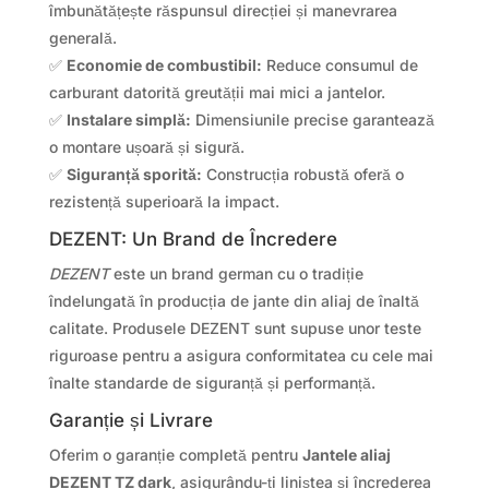
îmbunătățește răspunsul direcției și manevrarea
generală.
✅
Economie de combustibil:
Reduce consumul de
carburant datorită greutății mai mici a jantelor.
✅
Instalare simplă:
Dimensiunile precise garantează
o montare ușoară și sigură.
✅
Siguranță sporită:
Construcția robustă oferă o
rezistență superioară la impact.
DEZENT: Un Brand de Încredere
DEZENT
este un brand german cu o tradiție
îndelungată în producția de jante din aliaj de înaltă
calitate. Produsele DEZENT sunt supuse unor teste
riguroase pentru a asigura conformitatea cu cele mai
înalte standarde de siguranță și performanță.
Garanție și Livrare
Oferim o garanție completă pentru
Jantele aliaj
DEZENT TZ dark
, asigurându-ți liniștea și încrederea