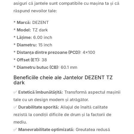
asiguri că jantele sunt compatibile cu mașina ta și că
răspund nevoilor tale:
*
Marcă:
DEZENT
*
Model:
TZ dark
*
Lățime:
6.00 inch
*
Diametru:
15 inch
*
Distanța dintre prezoane (PCD):
4×100
*
Offset (ET):
38
*
Diametru butuc (CB):
60.1 mm
Beneficiile cheie ale Jantelor DEZENT TZ
dark
✅
Estetică îmbunătățită:
Transformă aspectul mașinii
tale cu un design modern și atrăgător.
✅
Durabilitate sporită:
Aliajul de înaltă calitate
rezistă la condiții dificile de drum și la factorii de
mediu.
✅
Manevrabilitate optimizată:
Greutatea redusă