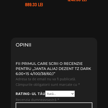
889.33
lei
OPINII
FII PRIMUL CARE SCRII O RECENZIE
PENTRU „JANTA ALIAJ DEZENT TZ DARK
6.00×15 4/100/38/60,1”
Adresa ta de email nu va fi publicată.
Câmpurile obligatorii sunt marcate cu
*
RATING-UL TĂU
Recenzia dumneavoastră
*