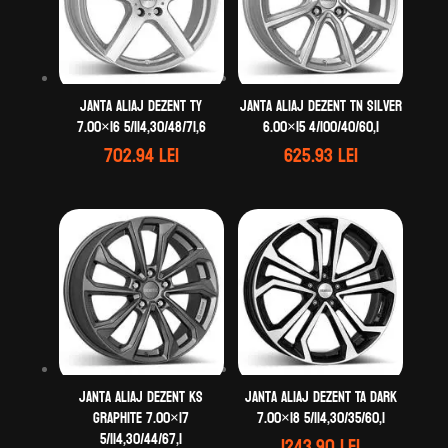
Janta aliaj DEZENT TY
Janta aliaj DEZENT TN silver
7.00×16 5/114,30/48/71,6
6.00×15 4/100/40/60,1
702.94
lei
625.93
lei
Janta aliaj DEZENT KS
Janta aliaj DEZENT TA dark
graphite 7.00×17
7.00×18 5/114,30/35/60,1
5/114,30/44/67,1
1243.90
lei