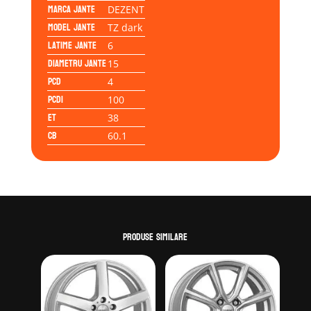
Marca jante
DEZENT
Model jante
TZ dark
Latime jante
6
Diametru jante
15
PCD
4
PCD1
100
ET
38
CB
60.1
Produse similare