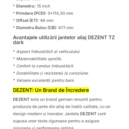
*
Diametru:
15 inch
*
Prindere (PCD):
5×114,30 mm
*
Offset (ET):
46 mm
*
Diametru Butuc (CB):
67.1 mm
Avantajele utilizării jantelor aliaj DEZENT TZ
dark
*
Aspect îmbunătățit al vehiculului.
*
Manevrabilitate sporită.
*
Confort la condus îmbunătățit.
*
Durabilitate și rezistență la coroziune.
*
Valoare excelentă pentru bani.
DEZENT: Un Brand de Încredere
DEZENT
este un brand german renumit pentru
producția de jante din aliaj de înaltă calitate, cu un
design modern și inovator. Jantele
DEZENT
sunt
supuse unor teste riguroase pentru a asigura
siguranța și performanța optimă.