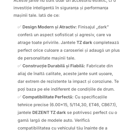
Aceste jante nu sunt doar un accesoriu estetic, ci o
investiție inteligentă în siguranța și performanța
mașinii tale. Iată de ce:
✅
Design Modern și Atractiv:
Finisajul „dark”
conferă un aspect sofisticat și agresiv, care va
atrage toate privirile. Jantele
TZ dark
completează
perfect orice culoare a caroseriei și adaugă un plus
de personalitate mașinii tale.
✅
Construcție Durabilă și Fiabilă:
Fabricate din
aliaj de înaltă calitate, aceste jante sunt ușoare,
dar extrem de rezistente la impact și coroziune. Te
poți baza pe ele indiferent de condițiile de drum.
✅
Compatibilitate Perfectă:
Cu specificațiile
tehnice precise (6.00×15, 5/114,30, ET46, CB67.1),
jantele
DEZENT TZ dark
se potrivesc perfect cu o
gamă largă de modele auto. Verifică
compatibilitatea cu vehiculul tău înainte de a