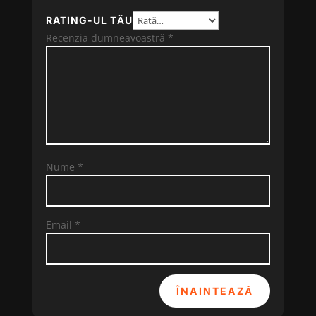
RATING-UL TĂU
Recenzia dumneavoastră
*
Nume
*
Email
*
ÎNAINTEAZĂ