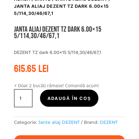
JANTA ALIAJ DEZENT TZ DARK 6.00×15
5/114,30/46/67,1
Janta aliaj DEZENT TZ dark 6.00×15
5/114,30/46/67,1
DEZENT TZ dark 6.00×15 5/114,30/46/67,1
615.65
lei
⚡ Doar 2 bucăți rămase! Comandă acum!
Cantitate
Janta
ADAUGĂ ÎN COȘ
aliaj
DEZENT
TZ
Categorie:
Jante aliaj DEZENT
Brand:
DEZENT
dark
6.00x15