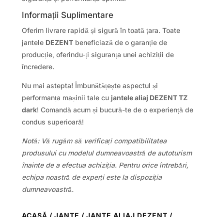
Informații Suplimentare
Oferim livrare rapidă și sigură în toată țara. Toate
jantele
DEZENT
beneficiază de o garanție de
producție, oferindu-ți siguranța unei achiziții de
încredere.
Nu mai astepta! Îmbunătățește aspectul și
performanța mașinii tale cu
jantele aliaj DEZENT TZ
dark
! Comandă acum și bucură-te de o experiență de
condus superioară!
Notă: Vă rugăm să verificați compatibilitatea
produsului cu modelul dumneavoastră de autoturism
înainte de a efectua achiziția. Pentru orice întrebări,
echipa noastră de experți este la dispoziția
dumneavoastră.
ACASĂ
/
JANTE
/
JANTE ALIAJ DEZENT
/