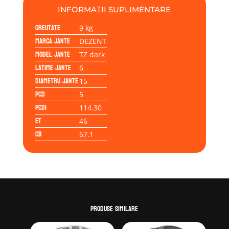
5/114,30/46/67,1
INFORMAȚII SUPLIMENTARE
Greutate
9 kg
Marca jante
DEZENT
Model jante
TZ dark
Latime jante
6
Diametru jante
15
PCD
5
PCD1
114.30
ET
46
CB
67.1
Produse similare