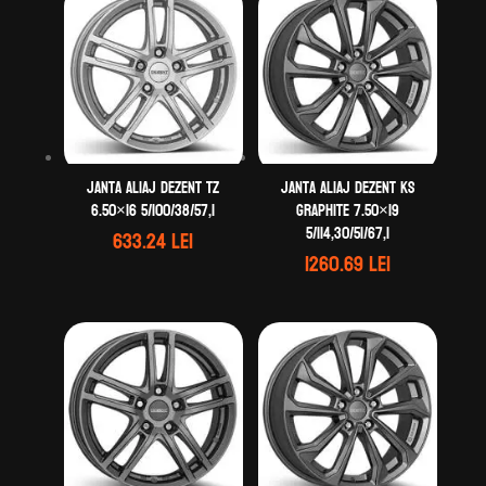
Janta aliaj DEZENT TZ
Janta aliaj DEZENT KS
6.50×16 5/100/38/57,1
graphite 7.50×19
5/114,30/51/67,1
633.24
lei
1260.69
lei