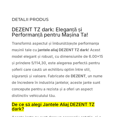
DETALII PRODUS
DEZENT TZ dark: Eleganță și
Performanță pentru Mașina Ta!
Transformă aspectul și îmbunătățește performanța
mașinii tale cu
jantele aliaj DEZENT TZ dark
! Acest
model elegant și robust, cu dimensiunile de 6.00×15
și prindere 5/114,30, este alegerea perfectă pentru
șoferii care caută un echilibru optim între stil,
siguranță și valoare. Fabricate de
DEZENT
, un nume
de încredere în industria jantelor, aceste jante sunt
concepute pentru a rezista și a oferi un aspect
distinctiv vehiculului tău.
De ce să alegi Jantele Aliaj DEZENT TZ
dark?