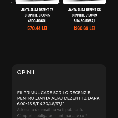
Janta aliaj DEZENT TZ
Janta aliaj DEZENT KS
graphite 6.00×15
graphite 7.50×19
4/100/40/60,1
5/114,30/50/67,1
570.44
lei
1260.69
lei
OPINII
FII PRIMUL CARE SCRII O RECENZIE
PENTRU „JANTA ALIAJ DEZENT TZ DARK
6.00×15 5/114,30/46/67,1”
Adresa ta de email nu va fi publicată.
Câmpurile obligatorii sunt marcate cu
*