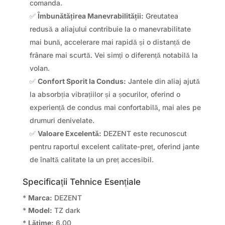
comanda.
✅
Îmbunătățirea Manevrabilității:
Greutatea
redusă a aliajului contribuie la o manevrabilitate
mai bună, accelerare mai rapidă și o distanță de
frânare mai scurtă. Vei simți o diferență notabilă la
volan.
✅
Confort Sporit la Condus:
Jantele din aliaj ajută
la absorbția vibrațiilor și a șocurilor, oferind o
experiență de condus mai confortabilă, mai ales pe
drumuri denivelate.
✅
Valoare Excelentă:
DEZENT este recunoscut
pentru raportul excelent calitate-preț, oferind jante
de înaltă calitate la un preț accesibil.
Specificații Tehnice Esențiale
*
Marca:
DEZENT
*
Model:
TZ dark
*
Lățime:
6.00