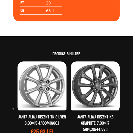
ET
20
CB
65.1
Produse similare
Janta aliaj DEZENT TN silver
Janta aliaj DEZENT KS
6.00×15 4/100/40/60,1
graphite 7.00×17
5/114,30/44/67,1
625.93
lei