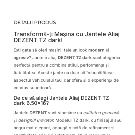
DETALII PRODUS
Transformă-ți Mașina cu Jantele Aliaj
DEZENT TZ dark!
Ești gata să oferi mașinii tale un look
modern
și
agresiv
? Jantele aliaj
DEZENT TZ dark
sunt alegerea
perfectă pentru a combina stilul, performanța și
fiabilitatea. Aceste jante nu doar că îmbunătățesc
aspectul vehiculului tău, dar oferă și o experiență de
condus superioară.
De ce să alegi Jantele Aliaj DEZENT TZ
dark 6.50×16?
Jantele
DEZENT
sunt sinonime cu
calitatea germană
și
designul inovator
. Modelul TZ dark, cu finisajul său
negru mat elegant, adaugă o notă de rafinament și