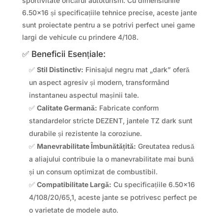
sportivitate oricărui autoturism. Cu dimensiunile
6.50×16 și specificațiile tehnice precise, aceste jante
sunt proiectate pentru a se potrivi perfect unei game
largi de vehicule cu prindere 4/108.
✅ Beneficii Esențiale:
✅
Stil Distinctiv:
Finisajul negru mat „dark” oferă
un aspect agresiv și modern, transformând
instantaneu aspectul mașinii tale.
✅
Calitate Germană:
Fabricate conform
standardelor stricte DEZENT, jantele TZ dark sunt
durabile și rezistente la coroziune.
✅
Manevrabilitate Îmbunătățită:
Greutatea redusă
a aliajului contribuie la o manevrabilitate mai bună
și un consum optimizat de combustibil.
✅
Compatibilitate Largă:
Cu specificațiile 6.50×16
4/108/20/65,1, aceste jante se potrivesc perfect pe
o varietate de modele auto.