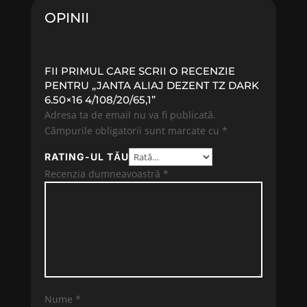
OPINII
FII PRIMUL CARE SCRII O RECENZIE
PENTRU „JANTA ALIAJ DEZENT TZ DARK
6.50×16 4/108/20/65,1”
Adresa ta de email nu va fi publicată.
Câmpurile obligatorii sunt marcate cu
*
RATING-UL TĂU
Recenzia dumneavoastră
*
Nume
*