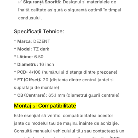
✅
Siguranță Sporită:
Designul și materialele de
înaltă calitate asigură o siguranță optimă în timpul
condusului.
Specificații Tehnice:
*
Marca:
DEZENT
*
Model:
TZ dark
*
Lățime:
6.50
*
Diametru:
16 inch
*
PCD:
4/108 (numărul și distanța dintre prezoane)
*
ET (Offset):
20 (distanța dintre centrul jantei și
suprafața de montare)
*
CB (Centrare):
65.1 mm (diametrul găurii centrale)
Montaj și Compatibilitate
Este esențial să verifici compatibilitatea acestor
jante cu modelul tău de mașină înainte de achiziție.
Consultă manualul vehiculului tău sau contactează un