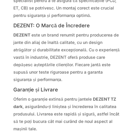
specialist pentru a te asigura că specificațiile (PCD,
ET, CB) se potrivesc. Un montaj corect este crucial
pentru siguranța și performanța optimă.
DEZENT: O Marcă de Încredere
DEZENT
este un brand renumit pentru producerea de
jante din aliaj de înaltă calitate, cu un design
atrăgător și durabilitate excepțională. Cu o experiență
vastă în industrie, DEZENT oferă produse care
depășesc așteptările clienților. Fiecare jantă este
supusă unor teste riguroase pentru a garanta
siguranța și performanța.
Garanție și Livrare
Oferim o garanție extinsă pentru jantele
DEZENT TZ
dark
, asigurându-ți liniștea și încrederea în calitatea
produsului. Livrarea este rapidă și sigură, astfel încât
să te poți bucura cât mai curând de noul aspect al
mașinii tale.