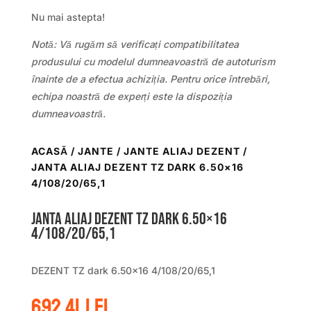
Nu mai astepta!
Notă: Vă rugăm să verificați compatibilitatea
produsului cu modelul dumneavoastră de autoturism
înainte de a efectua achiziția. Pentru orice întrebări,
echipa noastră de experți este la dispoziția
dumneavoastră.
ACASĂ
/
JANTE
/
JANTE ALIAJ DEZENT
/
JANTA ALIAJ DEZENT TZ DARK 6.50×16
4/108/20/65,1
Janta aliaj DEZENT TZ dark 6.50×16
4/108/20/65,1
DEZENT TZ dark 6.50×16 4/108/20/65,1
692.41
lei