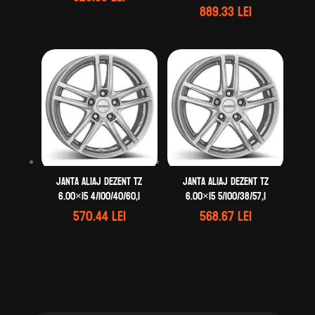
889.33
lei
Janta aliaj DEZENT TZ
Janta aliaj DEZENT TZ
6.00×15 4/100/40/60,1
6.00×15 5/100/38/57,1
570.44
lei
568.67
lei