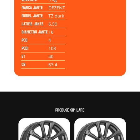
Marca jante
DEZENT
Model jante
TZ dark
Latime jante
6.50
Diametru jante
16
PCD
4
PCD1
108
ET
40
CB
63.4
Produse similare