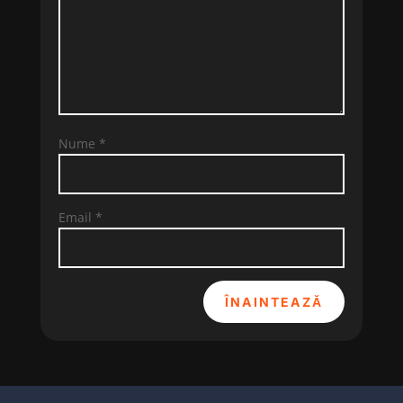
Nume
*
Email
*
ÎNAINTEAZĂ