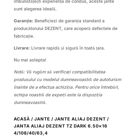
îmbunătățești experiența de condus, aceste jante
sunt alegerea ideală.
Garanție:
Beneficiezi de garanția standard a
producătorului DEZENT, care acoperă defectele de
fabricație.
Livrare:
Livrare rapidă și sigură în toată țara.
Nu mai astepta!
Notă: Vă rugăm să verificați compatibilitatea
produsului cu modelul dumneavoastră de autoturism
înainte de a efectua achiziția. Pentru orice întrebări,
echipa noastră de experți este la dispoziția
dumneavoastră.
ACASĂ
/
JANTE
/
JANTE ALIAJ DEZENT
/
JANTA ALIAJ DEZENT TZ DARK 6.50×16
4/108/40/63,4