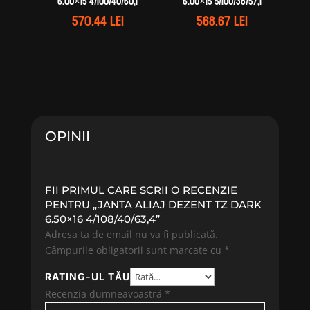
6.00×15 4/100/40/60,1
6.00×15 5/100/38/57,1
570.44
lei
568.67
lei
OPINII
FII PRIMUL CARE SCRII O RECENZIE
PENTRU „JANTA ALIAJ DEZENT TZ DARK
6.50×16 4/108/40/63,4”
Adresa ta de email nu va fi publicată.
Câmpurile obligatorii sunt marcate cu
*
RATING-UL TĂU
Recenzia dumneavoastră
*