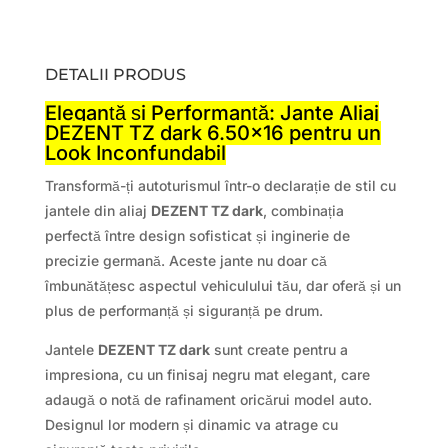
DETALII PRODUS
Eleganță și Performanță: Jante Aliaj
DEZENT TZ dark 6.50×16 pentru un
Look Inconfundabil
Transformă-ți autoturismul într-o declarație de stil cu
jantele din aliaj
DEZENT TZ dark
, combinația
perfectă între design sofisticat și inginerie de
precizie germană. Aceste jante nu doar că
îmbunătățesc aspectul vehiculului tău, dar oferă și un
plus de performanță și siguranță pe drum.
Jantele
DEZENT TZ dark
sunt create pentru a
impresiona, cu un finisaj negru mat elegant, care
adaugă o notă de rafinament oricărui model auto.
Designul lor modern și dinamic va atrage cu