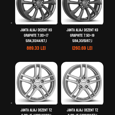
Janta aliaj DEZENT KS
Janta aliaj DEZENT KS
graphite 7.00×17
graphite 7.50×19
5/114,30/44/67,1
5/114,30/51/67,1
889.33
lei
1260.69
lei
Janta aliaj DEZENT TZ
Janta aliaj DEZENT TZ