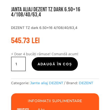
Janta aliaj DEZENT TZ dark 6.50×16
4/108/40/63,4
DEZENT TZ dark 6.50×16 4/108/40/63,4
545.73
lei
⚡ Doar 4 bucăți rămase! Comandă acum!
Cantitate
Janta
ADAUGĂ ÎN COȘ
aliaj
DEZENT
TZ
Categorie:
Jante aliaj DEZENT
Brand:
DEZENT
dark
6.50x16
4/108/40/63,4
INFORMAȚII SUPLIMENTARE
Greutate
9 kg