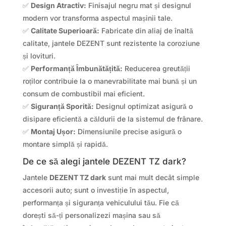
✅
Design Atractiv:
Finisajul negru mat și designul
modern vor transforma aspectul mașinii tale.
✅
Calitate Superioară:
Fabricate din aliaj de înaltă
calitate, jantele DEZENT sunt rezistente la coroziune
și lovituri.
✅
Performanță Îmbunătățită:
Reducerea greutății
roților contribuie la o manevrabilitate mai bună și un
consum de combustibil mai eficient.
✅
Siguranță Sporită:
Designul optimizat asigură o
disipare eficientă a căldurii de la sistemul de frânare.
✅
Montaj Ușor:
Dimensiunile precise asigură o
montare simplă și rapidă.
De ce să alegi jantele DEZENT TZ dark?
Jantele
DEZENT TZ dark
sunt mai mult decât simple
accesorii auto; sunt o investiție în aspectul,
performanța și siguranța vehiculului tău. Fie că
dorești să-ți personalizezi mașina sau să