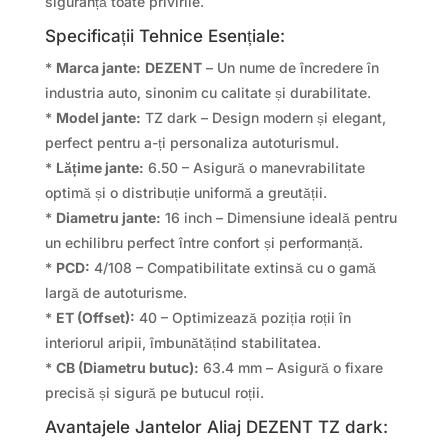
siguranță toate privirile.
Specificații Tehnice Esențiale:
*
Marca jante:
DEZENT
– Un nume de încredere în
industria auto, sinonim cu calitate și durabilitate.
*
Model jante:
TZ dark – Design modern și elegant,
perfect pentru a-ți personaliza autoturismul.
*
Lățime jante:
6.50 – Asigură o manevrabilitate
optimă și o distribuție uniformă a greutății.
*
Diametru jante:
16 inch – Dimensiune ideală pentru
un echilibru perfect între confort și performanță.
*
PCD:
4/108 – Compatibilitate extinsă cu o gamă
largă de autoturisme.
*
ET (Offset):
40 – Optimizează poziția roții în
interiorul aripii, îmbunătățind stabilitatea.
*
CB (Diametru butuc):
63.4 mm – Asigură o fixare
precisă și sigură pe butucul roții.
Avantajele Jantelor Aliaj DEZENT TZ dark: