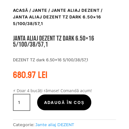
ACASĂ
/
JANTE
/
JANTE ALIAJ DEZENT
/
JANTA ALIAJ DEZENT TZ DARK 6.50×16
5/100/38/57,1
Janta aliaj DEZENT TZ dark 6.50×16
5/100/38/57,1
DEZENT TZ dark 6.50×16 5/100/38/57,1
680.97
lei
⚡ Doar 4 bucăți rămase! Comandă acum!
Cantitate
Janta
ADAUGĂ ÎN COȘ
aliaj
DEZENT
TZ
Categorie:
Jante aliaj DEZENT