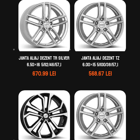
Janta aliaj DEZENT TR silver
Janta aliaj DEZENT TZ
6.50×16 5/112/46/57,1
6.00×15 5/100/38/57,1
670.99
lei
568.67
lei