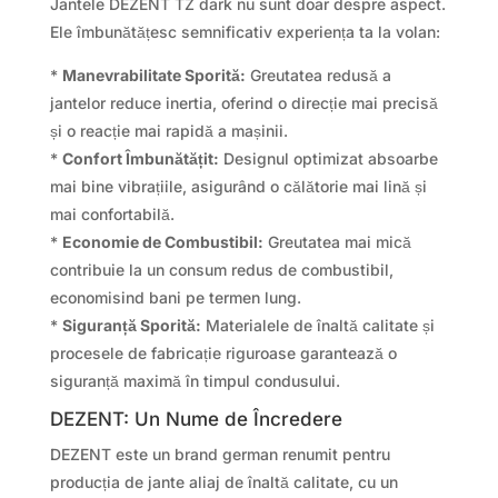
Jantele DEZENT TZ dark nu sunt doar despre aspect.
Ele îmbunătățesc semnificativ experiența ta la volan:
*
Manevrabilitate Sporită:
Greutatea redusă a
jantelor reduce inertia, oferind o direcție mai precisă
și o reacție mai rapidă a mașinii.
*
Confort Îmbunătățit:
Designul optimizat absoarbe
mai bine vibrațiile, asigurând o călătorie mai lină și
mai confortabilă.
*
Economie de Combustibil:
Greutatea mai mică
contribuie la un consum redus de combustibil,
economisind bani pe termen lung.
*
Siguranță Sporită:
Materialele de înaltă calitate și
procesele de fabricație riguroase garantează o
siguranță maximă în timpul condusului.
DEZENT: Un Nume de Încredere
DEZENT este un brand german renumit pentru
producția de jante aliaj de înaltă calitate, cu un