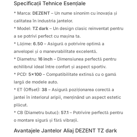
Specificații Tehnice Esențiale
* Marca:
DEZENT
– Un nume sinonim cu inovația și
calitatea în industria jantelor.
* Model:
TZ dark
– Un design clasic reinventat pentru
a se potrivi perfect cu mașina ta.
* Lățime:
6.50
– Asigură o potrivire optimă a
anvelopei și o manevrabilitate excelentă.
* Diametru:
16 inch
– Dimensiunea perfectă pentru
echilibrul ideal între confort și aspect sportiv.
* PCD:
5×100
– Compatibilitate extinsă cu o gamă
largă de modele auto.
* ET (Offset):
38
– Asigură poziționarea corectă a
jantei în interiorul aripii, menținând un aspect estetic
plăcut.
* CB (Diametru butuc):
57.1
– Potrivire perfectă pentru
o montare sigură și fără vibrații.
Avantajele Jantelor Aliaj DEZENT TZ dark