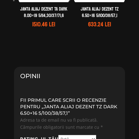
Janta aliaj DEZENT TA dark
Janta aliaj DEZENT TZ
8.00×19 5/114,30/37/71,6
6.50×16 5/100/38/57,1
1510.46
lei
633.24
lei
OPINII
FII PRIMUL CARE SCRII O RECENZIE
PENTRU „JANTA ALIAJ DEZENT TZ DARK
6.50×16 5/100/38/57,1”
Adresa ta de email nu va fi publicată.
Câmpurile obligatorii sunt marcate cu
*
RATING-UL TĂU