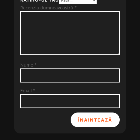
Recenzia dumneavoastră
*
Nume
*
Email
*
ÎNAINTEAZĂ