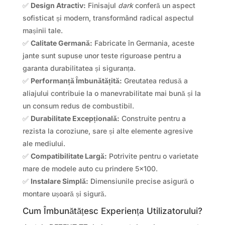
✅
Design Atractiv:
Finisajul
dark
conferă un aspect
sofisticat și modern, transformând radical aspectul
mașinii tale.
✅
Calitate Germană:
Fabricate în Germania, aceste
jante sunt supuse unor teste riguroase pentru a
garanta durabilitatea și siguranța.
✅
Performanță Îmbunătățită:
Greutatea redusă a
aliajului contribuie la o manevrabilitate mai bună și la
un consum redus de combustibil.
✅
Durabilitate Excepțională:
Construite pentru a
rezista la coroziune, sare și alte elemente agresive
ale mediului.
✅
Compatibilitate Largă:
Potrivite pentru o varietate
mare de modele auto cu prindere 5×100.
✅
Instalare Simplă:
Dimensiunile precise asigură o
montare ușoară și sigură.
Cum Îmbunătățesc Experiența Utilizatorului?