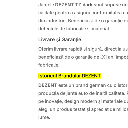
Jantele
DEZENT TZ dark
sunt supuse uno
calitate pentru a asigura conformitatea cu
din industrie. Beneficiază de o garanție e
defectele de fabricație și material.
Livrare și Garanție:
Oferim livrare rapidă și sigură, direct la uș
beneficiază de o garanție de [X] ani împot
fabricație.
Istoricul Brandului DEZENT
DEZENT
este un brand german cu o istori
producția de jante auto de înaltă calitate
pe inovație, design modern și materiale 
alegi un produs testat și apreciat de milio
lume.