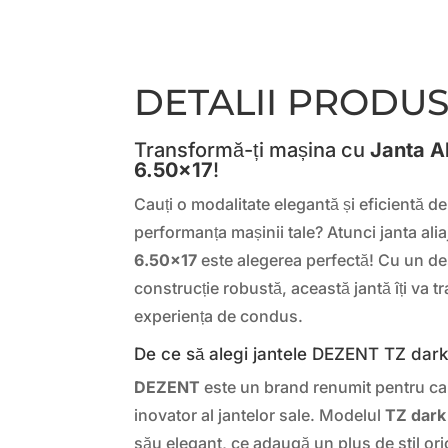
DETALII PRODU
Transformă-ți mașina cu
Janta A
6.50×17
!
Cauți o modalitate elegantă și eficientă de
performanța mașinii tale? Atunci janta ali
6.50×17
este alegerea perfectă! Cu un d
construcție robustă, această jantă îți va
experiența de condus.
De ce să alegi jantele DEZENT TZ dar
DEZENT
este un brand renumit pentru cal
inovator al jantelor sale. Modelul
TZ dark
său elegant, ce adaugă un plus de stil ori