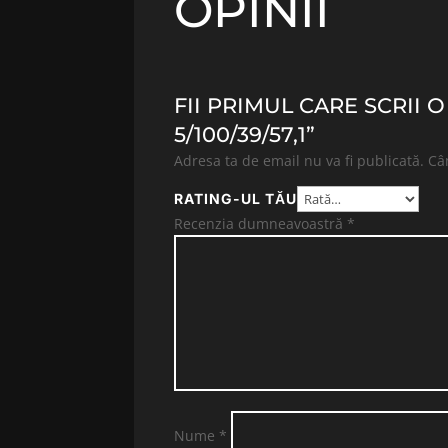
OPINII
FII PRIMUL CARE SCRII 
5/100/39/57,1”
Adresa ta de email nu va fi publicată.
Câ
RATING-UL TĂU
Recenzia dumneavoastră
*
Nume
*