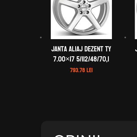
Janta aliaj DEZENT TY
7.00×17 5/112/48/70,1
793.78
lei