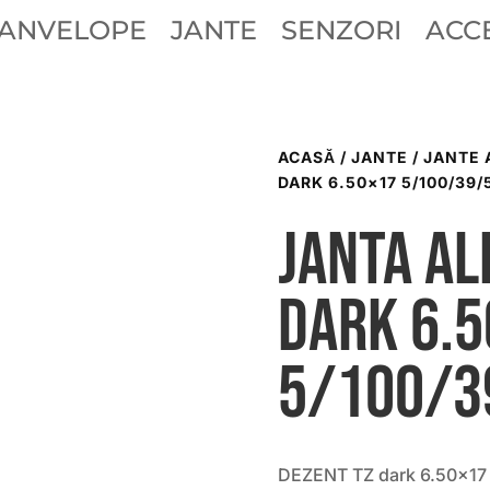
ANVELOPE
JANTE
SENZORI
ACCE
ACASĂ
/
JANTE
/
JANTE 
DARK 6.50×17 5/100/39/5
Janta al
dark 6.
5/100/3
DEZENT TZ dark 6.50×17 