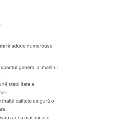
m
dark
aduce numeroase
spectul general al mașinii
.
ună stabilitate a
mari.
e înaltă calitate asigură o
are.
evânzare a mașinii tale.