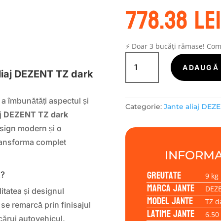
778.38
lei
S
⚡ Doar 3 bucăți rămase! Co
Cantitate
Janta
ADAUGĂ 
liaj DEZENT TZ dark
aliaj
DEZENT
TZ
 a îmbunătăți aspectul și
Categorie:
Jante aliaj DEZ
dark
aj
DEZENT TZ dark
6.50x17
esign modern și o
5/100/39/57,1
 transforma complet
INFORMA
Greutate
k?
9 kg
Marca jante
DEZ
itatea și designul
Model jante
TZ d
se remarcă prin finisajul
Latime jante
6.50
cărui autovehicul.