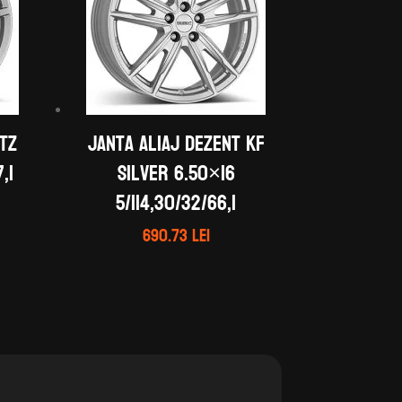
 TZ
Janta aliaj DEZENT KF
,1
silver 6.50×16
5/114,30/32/66,1
690.73
lei