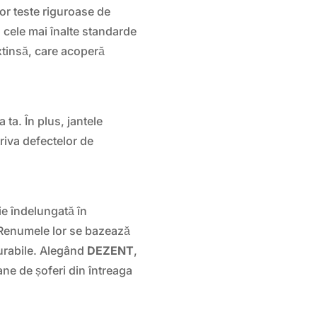
r teste riguroase de
 cele mai înalte standarde
xtinsă, care acoperă
a ta. În plus, jantele
riva defectelor de
e îndelungată în
. Renumele lor se bazează
durabile. Alegând
DEZENT
,
ane de șoferi din întreaga