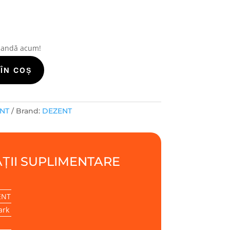
mandă acum!
ÎN COȘ
ENT
Brand:
DEZENT
ȚII SUPLIMENTARE
ENT
ark