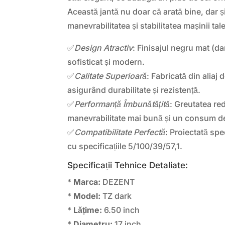
Această jantă nu doar că arată bine, dar 
manevrabilitatea și stabilitatea mașinii tale
✅
Design Atractiv
: Finisajul negru mat (d
sofisticat și modern.
✅
Calitate Superioară
: Fabricată din aliaj d
asigurând durabilitate și rezistență.
✅
Performanță Îmbunătățită
: Greutatea re
manevrabilitate mai bună și un consum de
✅
Compatibilitate Perfectă
: Proiectată sp
cu specificațiile 5/100/39/57,1.
Specificații Tehnice Detaliate:
*
Marca:
DEZENT
*
Model:
TZ dark
*
Lățime:
6.50 inch
*
Diametru:
17 inch