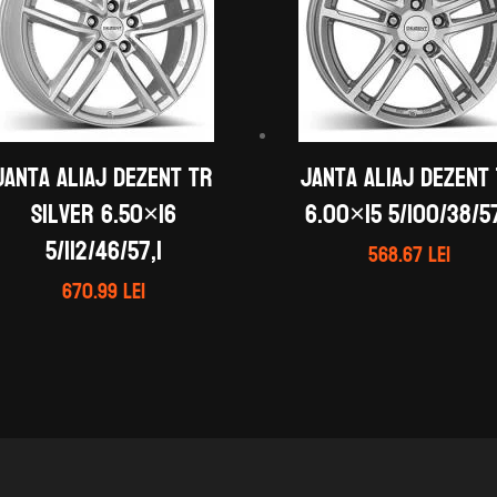
Janta aliaj DEZENT TR
Janta aliaj DEZENT
silver 6.50×16
6.00×15 5/100/38/57
5/112/46/57,1
568.67
lei
670.99
lei