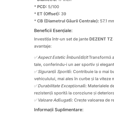
*
PCD:
5/100
*
ET (Offset):
39
*
CB (Diametrul Găurii Centrale):
57.1 m
Beneficii Esențiale:
Investiția într-un set de jante
DEZENT TZ 
avantaje:
✅
Aspect Estetic Îmbunătățit
:Transformă a
tale, conferindu-i un aer sportiv și elegant
✅
Siguranță Sporită
: Contribuie la o mai b
vehiculului, mai ales în curbe și la viteze 
✅
Durabilitate Excepțională
: Materialele d
rezistență sporită la coroziune și deterior
✅
Valoare Adăugată
: Crește valoarea de r
Informații Suplimentare: