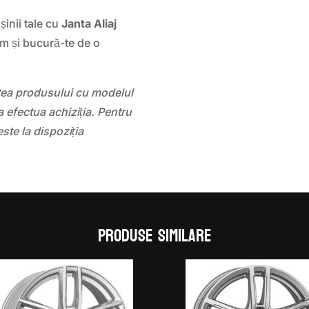
inii tale cu
Janta Aliaj
 și bucură-te de o
atea produsului cu modelul
 efectua achiziția. Pentru
este la dispoziția
Produse similare