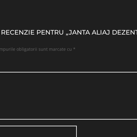
O RECENZIE PENTRU „JANTA ALIAJ DEZENT
mpurile obligatorii sunt marcate cu
*