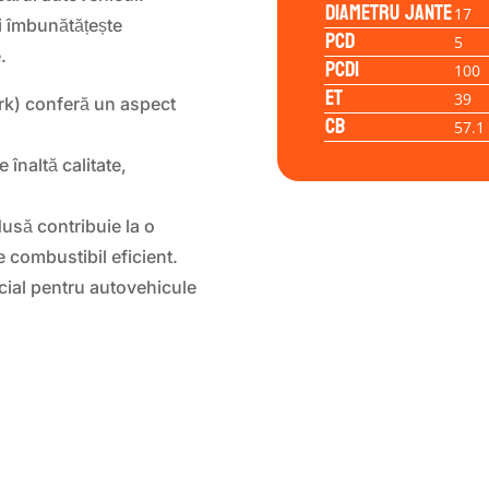
Diametru jante
17
și îmbunătățește
PCD
5
.
PCD1
100
ET
39
ark) conferă un aspect
CB
57.1
e înaltă calitate,
dusă contribuie la o
 combustibil eficient.
ecial pentru autovehicule