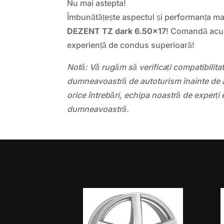
Nu mai astepta!
Îmbunătățește aspectul și performanța maș
DEZENT TZ dark 6.50×17
! Comandă acum
experiență de condus superioară!
Notă: Vă rugăm să verificați compatibilit
dumneavoastră de autoturism înainte de a
orice întrebări, echipa noastră de experți 
dumneavoastră.