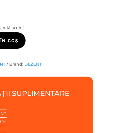
i
mandă acum!
ÎN COȘ
ENT
Brand:
DEZENT
ȚII SUPLIMENTARE
ENT
ark