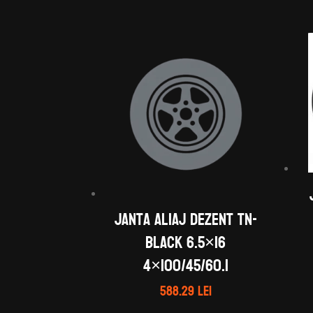
Janta aliaj DEZENT TN-
black 6.5×16
4×100/45/60.1
588.29
lei