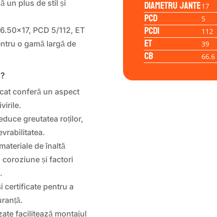
Diametru jante
 un plus de stil și
17
PCD
5
PCD1
 6.50×17, PCD 5/112, ET
112
ET
pentru o gamă largă de
39
CB
66.6
k?
ticat conferă un aspect
virile.
educe greutatea roților,
vrabilitatea.
materiale de înaltă
 coroziune și factori
.
i certificate pentru a
uranță.
ate facilitează montajul