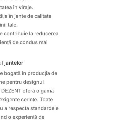
tatea în viraje.
iția în jante de calitate
ii tale.
e contribuie la reducerea
eriență de condus mai
 jantelor
e bogată în producția de
iune pentru designul
lii, DEZENT oferă o gamă
 exigente cerințe. Toate
ru a respecta standardele
rând o experiență de