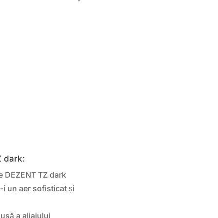
Z dark:
e DEZENT TZ dark
i un aer sofisticat și
să a aliajului