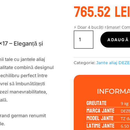
765.52
le
S
⚡ Doar 4 bucăți rămase! Co
Cantitate
Janta
ADAUGĂ 
17 – Eleganță și
aliaj
DEZENT
TZ
 tale cu jantele aliaj
Categorie:
Jante aliaj DEZ
dark
 calitate combină designul
6.50x17
chilibru perfect între
5/112/39/66,6
 vrei să îmbunătățești
INFORMA
zezi manevrabilitatea,
ală.
Greutate
9 kg
Marca jante
DEZ
brand german renumit
Model jante
TZ d
Latime jante
le.
6.50