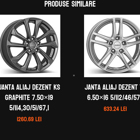
Produse similare
Janta aliaj DEZENT KS
Janta aliaj DEZENT
graphite 7.50×19
6.50×16 5/112/46/57
5/114,30/51/67,1
633.24
lei
1260.69
lei