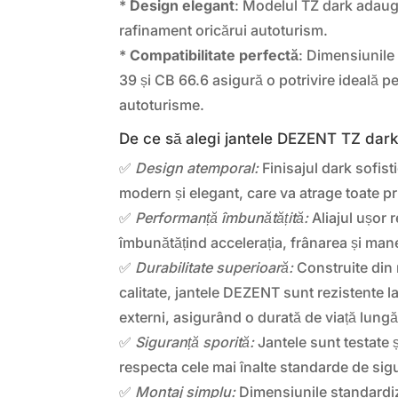
*
Design elegant
: Modelul TZ dark adaugă
rafinament oricărui autoturism.
*
Compatibilitate perfectă
: Dimensiunile
39 și CB 66.6 asigură o potrivire ideală 
autoturisme.
De ce să alegi jantele DEZENT TZ dar
✅
Design atemporal:
Finisajul dark sofis
modern și elegant, care va atrage toate pri
✅
Performanță îmbunătățită:
Aliajul ușor r
îmbunătățind accelerația, frânarea și mane
✅
Durabilitate superioară:
Construite din 
calitate, jantele DEZENT sunt rezistente la
externi, asigurând o durată de viață lungă
✅
Siguranță sporită:
Jantele sunt testate ș
respecta cele mai înalte standarde de sig
✅
Montaj simplu:
Dimensiunile standardiz