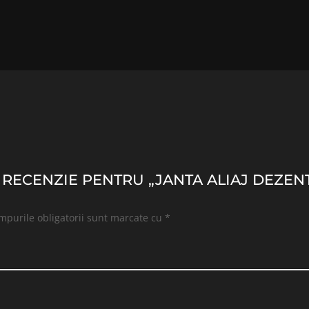
O RECENZIE PENTRU „JANTA ALIAJ DEZENT
mpurile obligatorii sunt marcate cu
*