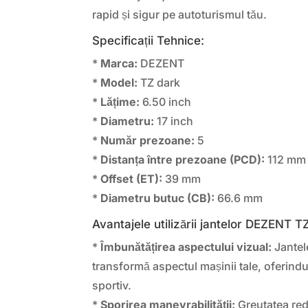
rapid și sigur pe autoturismul tău.
Specificații Tehnice:
*
Marca:
DEZENT
*
Model:
TZ dark
*
Lățime:
6.50 inch
*
Diametru:
17 inch
*
Număr prezoane:
5
*
Distanța între prezoane (PCD):
112 mm
*
Offset (ET):
39 mm
*
Diametru butuc (CB):
66.6 mm
Avantajele utilizării jantelor DEZENT T
*
Îmbunătățirea aspectului vizual:
Jantel
transformă aspectul mașinii tale, oferindu-
sportiv.
*
Sporirea manevrabilității:
Greutatea redu