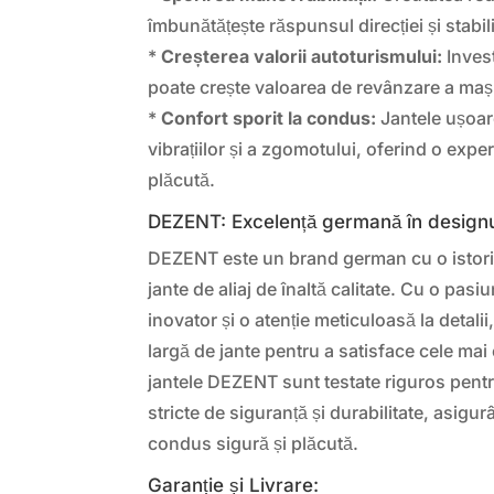
îmbunătățește răspunsul direcției și stabili
*
Creșterea valorii autoturismului:
Invest
poate crește valoarea de revânzare a mașin
*
Confort sporit la condus:
Jantele ușoar
vibrațiilor și a zgomotului, oferind o exp
plăcută.
DEZENT: Excelență germană în designul
DEZENT este un brand german cu o istori
jante de aliaj de înaltă calitate. Cu o pas
inovator și o atenție meticuloasă la deta
largă de jante pentru a satisface cele mai
jantele DEZENT sunt testate riguros pent
stricte de siguranță și durabilitate, asigu
condus sigură și plăcută.
Garanție și Livrare: