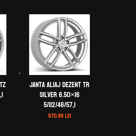
 TZ
Janta aliaj DEZENT TR
,1
silver 6.50×16
5/112/46/57,1
670.99
lei