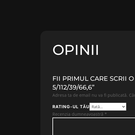
OPINII
FII PRIMUL CARE SCRII 
5/112/39/66,6”
Adresa ta de email nu va fi publicată.
Câ
RATING-UL TĂU
Recenzia dumneavoastră
*