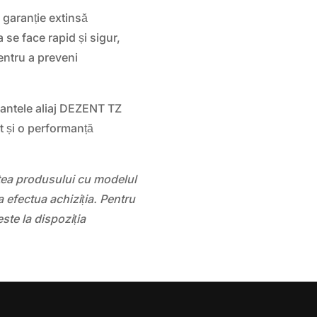
garanție extinsă
 se face rapid și sigur,
pentru a preveni
jantele aliaj DEZENT TZ
t și o performanță
atea produsului cu modelul
 efectua achiziția. Pentru
este la dispoziția