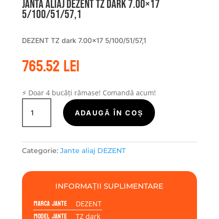
Janta aliaj DEZENT TZ dark 7.00×17
5/100/51/57,1
DEZENT TZ dark 7.00×17 5/100/51/57,1
765.52
lei
⚡ Doar 4 bucăți rămase! Comandă acum!
Cantitate
Janta
ADAUGĂ ÎN COȘ
aliaj
DEZENT
TZ
Categorie:
Jante aliaj DEZENT
dark
7.00x17
5/100/51/57,1
INFORMAȚII SUPLIMENTARE
Marca jante
DEZENT
Model jante
TZ dark