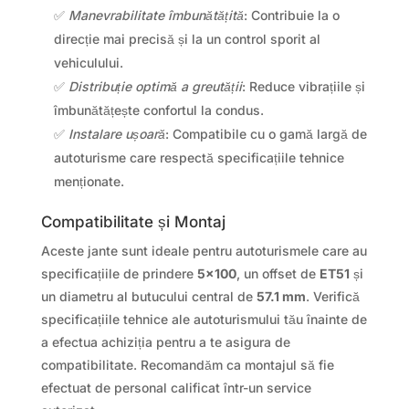
✅
Manevrabilitate îmbunătățită
: Contribuie la o
direcție mai precisă și la un control sporit al
vehiculului.
✅
Distribuție optimă a greutății
: Reduce vibrațiile și
îmbunătățește confortul la condus.
✅
Instalare ușoară
: Compatibile cu o gamă largă de
autoturisme care respectă specificațiile tehnice
menționate.
Compatibilitate și Montaj
Aceste jante sunt ideale pentru autoturismele care au
specificațiile de prindere
5×100
, un offset de
ET51
și
un diametru al butucului central de
57.1 mm
. Verifică
specificațiile tehnice ale autoturismului tău înainte de
a efectua achiziția pentru a te asigura de
compatibilitate. Recomandăm ca montajul să fie
efectuat de personal calificat într-un service