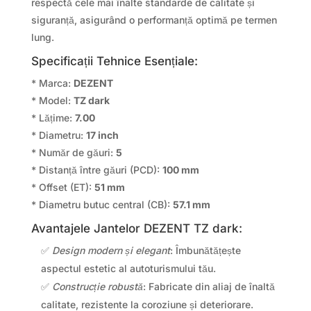
respectă cele mai înalte standarde de calitate și
siguranță, asigurând o performanță optimă pe termen
lung.
Specificații Tehnice Esențiale:
* Marca:
DEZENT
* Model:
TZ dark
* Lățime:
7.00
* Diametru:
17 inch
* Număr de găuri:
5
* Distanță între găuri (PCD):
100 mm
* Offset (ET):
51 mm
* Diametru butuc central (CB):
57.1 mm
Avantajele Jantelor DEZENT TZ dark:
✅
Design modern și elegant
: Îmbunătățește
aspectul estetic al autoturismului tău.
✅
Construcție robustă
: Fabricate din aliaj de înaltă
calitate, rezistente la coroziune și deteriorare.