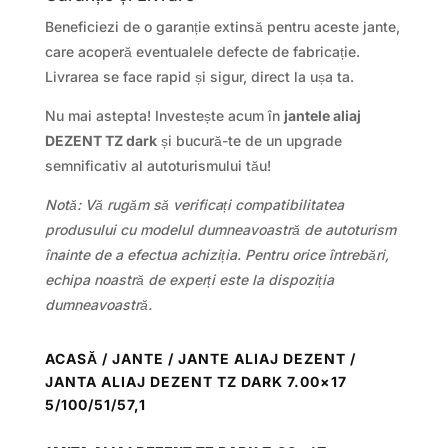
Beneficiezi de o garanție extinsă pentru aceste jante,
care acoperă eventualele defecte de fabricație.
Livrarea se face rapid și sigur, direct la ușa ta.
Nu mai astepta! Investește acum în
jantele aliaj
DEZENT TZ dark
și bucură-te de un upgrade
semnificativ al autoturismului tău!
Notă: Vă rugăm să verificați compatibilitatea
produsului cu modelul dumneavoastră de autoturism
înainte de a efectua achiziția. Pentru orice întrebări,
echipa noastră de experți este la dispoziția
dumneavoastră.
ACASĂ
/
JANTE
/
JANTE ALIAJ DEZENT
/
JANTA ALIAJ DEZENT TZ DARK 7.00×17
5/100/51/57,1