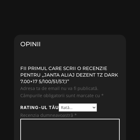
OPINII
FII PRIMUL CARE SCRII O RECENZIE
PENTRU „JANTA ALIAJ DEZENT TZ DARK
7.00×17 5/100/51/57,1”
Adresa ta de email nu va fi publicată.
Câmpurile obligatorii sunt marcate cu
*
RATING-UL TĂU
Recenzia dumneavoastră
*