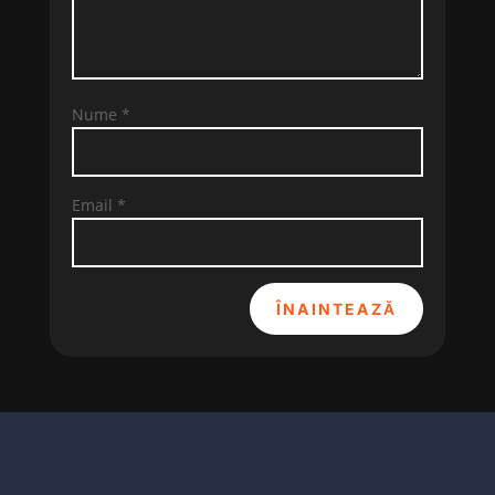
Nume
*
Email
*
ÎNAINTEAZĂ