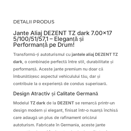
DETALII PRODUS
Jante Aliaj DEZENT TZ dark 7.00×17
5/100/51/57,1 – Eleganță și
Performanță pe Drum!
Transformă-ți autoturismul cu
jantele aliaj DEZENT TZ
dark
, o combinație perfectă între stil, durabilitate și
performanță. Aceste jante premium nu doar că
îmbunătățesc aspectul vehiculului tău, dar și
contribuie la o experiență de condus superioară.
Design Atractiv și Calitate Germană
Modelul
TZ dark
de la
DEZENT
se remarcă printr-un
design modern și elegant, finisat într-o nuanță închisă
care adaugă un plus de rafinament oricărui
autoturism. Fabricate în Germania, aceste jante