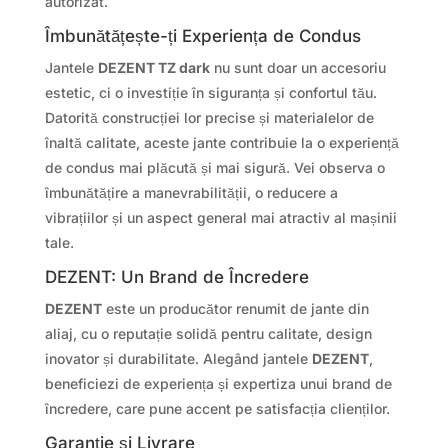
autorizat.
Îmbunătățește-ți Experiența de Condus
Jantele
DEZENT TZ dark
nu sunt doar un accesoriu
estetic, ci o investiție în siguranța și confortul tău.
Datorită construcției lor precise și materialelor de
înaltă calitate, aceste jante contribuie la o experiență
de condus mai plăcută și mai sigură. Vei observa o
îmbunătățire a manevrabilității, o reducere a
vibrațiilor și un aspect general mai atractiv al mașinii
tale.
DEZENT: Un Brand de Încredere
DEZENT
este un producător renumit de jante din
aliaj, cu o reputație solidă pentru calitate, design
inovator și durabilitate. Alegând jantele
DEZENT
,
beneficiezi de experiența și expertiza unui brand de
încredere, care pune accent pe satisfacția clienților.
Garanție și Livrare