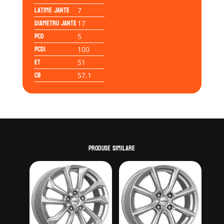
Latime jante
7
Diametru jante
17
PCD
5
PCD1
100
ET
51
CB
57.1
Produse similare