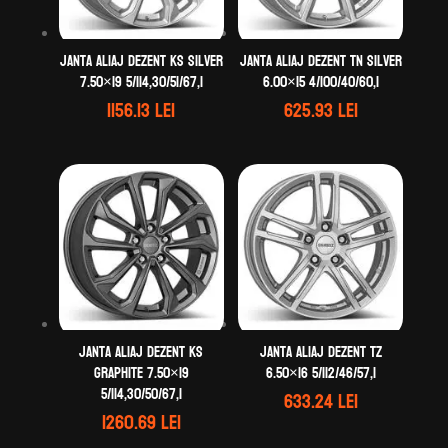
Janta aliaj DEZENT KS silver
Janta aliaj DEZENT TN silver
7.50×19 5/114,30/51/67,1
6.00×15 4/100/40/60,1
1156.13
lei
625.93
lei
Janta aliaj DEZENT KS
Janta aliaj DEZENT TZ
graphite 7.50×19
6.50×16 5/112/46/57,1
5/114,30/50/67,1
633.24
lei
1260.69
lei