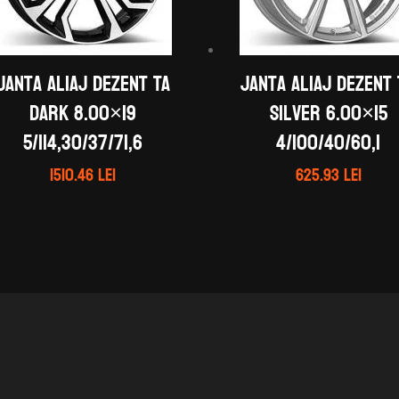
Janta aliaj DEZENT TA
Janta aliaj DEZENT
dark 8.00×19
silver 6.00×15
5/114,30/37/71,6
4/100/40/60,1
1510.46
lei
625.93
lei