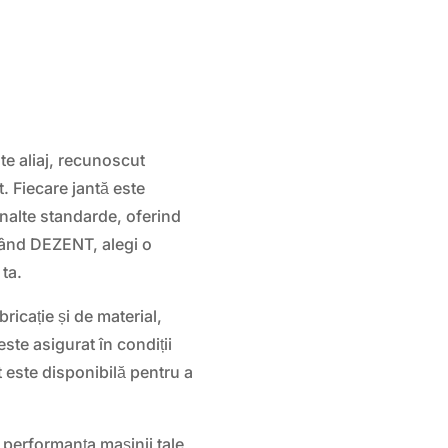
e aliaj, recunoscut
t. Fiecare jantă este
înalte standarde, oferind
egând DEZENT, alegi o
 ta.
icație și de material,
este asigurat în condiții
 este disponibilă pentru a
 performanța mașinii tale