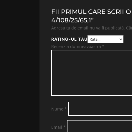
FII PRIMUL CARE SCRII 
4/108/25/65,1”
Adresa ta de email nu va fi publicată.
Câ
RATING-UL TĂU
Recenzia dumneavoastră
*
Nume
*
Email
*