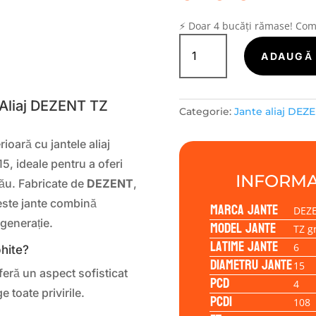
⚡ Doar 4 bucăți rămase! Co
Cantitate
Janta
ADAUGĂ 
S
aliaj
DEZENT
TZ
 Aliaj DEZENT TZ
Categorie:
Jante aliaj DEZ
graphite
6.00x15
ioară cu jantele aliaj
4/108/25/65,1
5, ideale pentru a oferi
INFORMA
tău. Fabricate de
DEZENT
,
este jante combină
Marca jante
DEZ
generație.
Model jante
TZ g
Latime jante
6
hite?
Diametru jante
15
feră un aspect sofisticat
PCD
4
 toate privirile.
PCD1
108