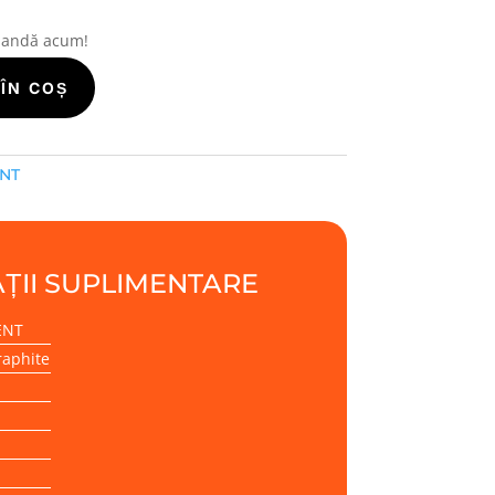
mandă acum!
ÎN COȘ
ENT
ȚII SUPLIMENTARE
ENT
raphite