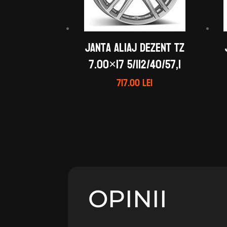
Janta aliaj DEZENT TZ
7.00×17 5/112/40/57,1
717.00
lei
OPINII