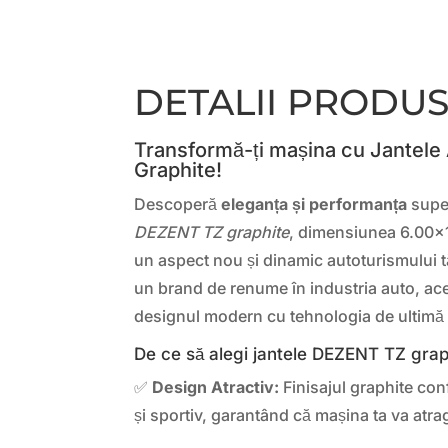
DETALII PRODU
Transformă-ți mașina cu Jantele
Graphite!
Descoperă
eleganța și performanța
super
DEZENT TZ graphite
, dimensiunea 6.00×1
un aspect nou și dinamic autoturismului 
un brand de renume în industria auto, ac
designul modern cu tehnologia de ultimă 
De ce să alegi jantele DEZENT TZ grap
✅
Design Atractiv:
Finisajul graphite con
și sportiv, garantând că mașina ta va atrage