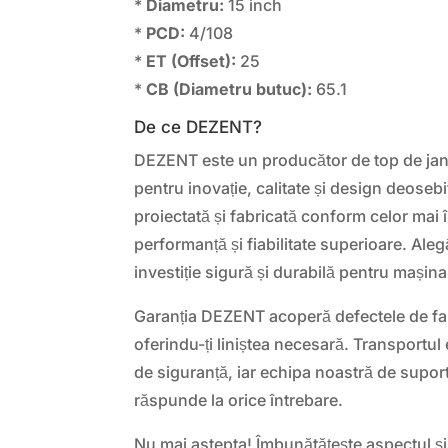
*
Diametru:
15 inch
*
PCD:
4/108
*
ET (Offset):
25
*
CB (Diametru butuc):
65.1
De ce DEZENT?
DEZENT este un producător de top de jant
pentru inovație, calitate și design deosebi
proiectată și fabricată conform celor mai 
performanță și fiabilitate superioare. Al
investiție sigură și durabilă pentru mașina
Garanția DEZENT acoperă defectele de fabr
oferindu-ți liniștea necesară. Transportul 
de siguranță, iar echipa noastră de suport
răspunde la orice întrebare.
Nu mai astepta! Îmbunătățește aspectul și