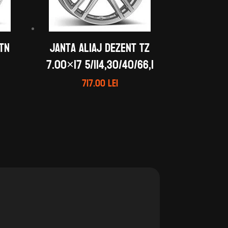
 TN
Janta aliaj DEZENT TZ
7.00×17 5/114,30/40/66,1
717.00
lei