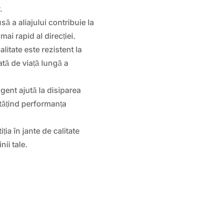
.
ă a aliajului contribuie la
ai rapid al direcției.
alitate este rezistent la
tă de viață lungă a
gent ajută la disiparea
ătățind performanța
iția în jante de calitate
ii tale.