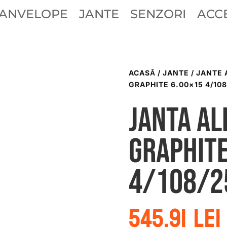
ANVELOPE
JANTE
SENZORI
ACCE
ACASĂ
/
JANTE
/
JANTE 
GRAPHITE 6.00×15 4/108
Janta al
graphite
4/108/2
545.91
lei