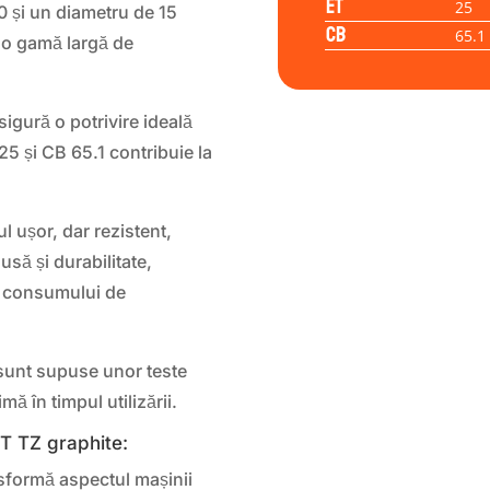
ET
25
0 și un diametru de 15
CB
65.1
e o gamă largă de
gură o potrivire ideală
25 și CB 65.1 contribuie la
ul ușor, dar rezistent,
usă și durabilitate,
ța consumului de
unt supuse unor teste
ă în timpul utilizării.
ENT TZ graphite:
formă aspectul mașinii