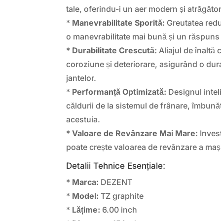
tale, oferindu-i un aer modern și atrăgător
*
Manevrabilitate Sporită:
Greutatea redus
o manevrabilitate mai bună și un răspuns m
*
Durabilitate Crescută:
Aliajul de înaltă c
coroziune și deteriorare, asigurând o dura
jantelor.
*
Performanță Optimizată:
Designul inteli
căldurii de la sistemul de frânare, îmbun
acestuia.
*
Valoare de Revânzare Mai Mare:
Invest
poate crește valoarea de revânzare a mașin
Detalii Tehnice Esențiale:
*
Marca:
DEZENT
*
Model:
TZ graphite
*
Lățime:
6.00 inch