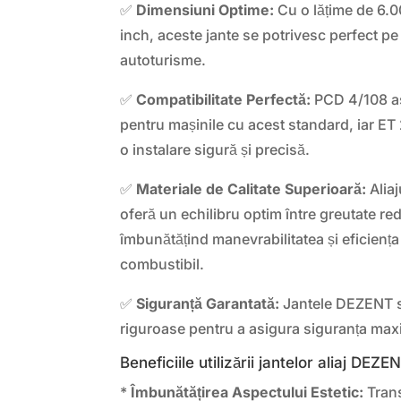
✅
Dimensiuni Optime:
Cu o lățime de 6.0
inch, aceste jante se potrivesc perfect p
autoturisme.
✅
Compatibilitate Perfectă:
PCD 4/108 asi
pentru mașinile cu acest standard, iar ET 
o instalare sigură și precisă.
✅
Materiale de Calitate Superioară:
Aliaj
oferă un echilibru optim între greutate red
îmbunătățind manevrabilitatea și eficien
combustibil.
✅
Siguranță Garantată:
Jantele DEZENT s
riguroase pentru a asigura siguranța maxim
Beneficiile utilizării jantelor aliaj DEZ
*
Îmbunătățirea Aspectului Estetic:
Trans