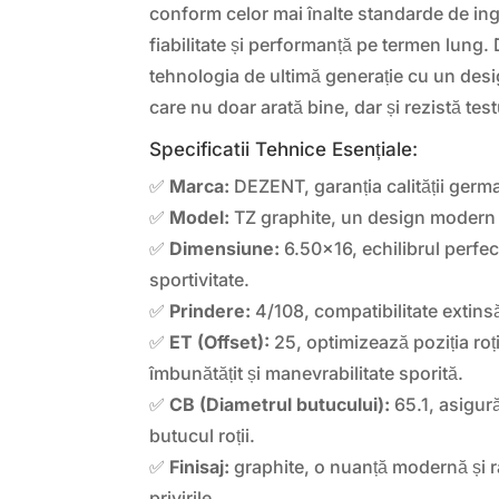
conform celor mai înalte standarde de ing
fiabilitate și performanță pe termen lun
tehnologia de ultimă generație cu un desi
care nu doar arată bine, dar și rezistă test
Specificatii Tehnice Esențiale:
✅
Marca:
DEZENT, garanția calității germ
✅
Model:
TZ graphite, un design modern 
✅
Dimensiune:
6.50×16, echilibrul perfect
sportivitate.
✅
Prindere:
4/108, compatibilitate extins
✅
ET (Offset):
25, optimizează poziția roț
îmbunătățit și manevrabilitate sporită.
✅
CB (Diametrul butucului):
65.1, asigur
butucul roții.
✅
Finisaj:
graphite, o nuanță modernă și ra
privirile.