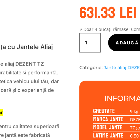
631.33
lei
S
⚡ Doar 4 bucăți rămase! Co
Cantitate
Janta
ADAUGĂ 
a cu Jantele Aliaj
aliaj
DEZENT
TZ
le aliaj DEZENT TZ
Categorie:
Jante aliaj DEZ
graphite
urabilitate și performanță.
6.50x16
etica vehiculului tău, dar
4/108/25/65,1
ioară și o experiență de
INFORMA
Greutate
9 kg
or
Marca jante
DEZ
Model jante
tru calitatea superioară
TZ g
Latime jante
re jantă este fabricată
6.50