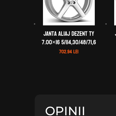
Janta aliaj DEZENT TY
7.00×16 5/114,30/48/71,6
702.94
lei
OPINII