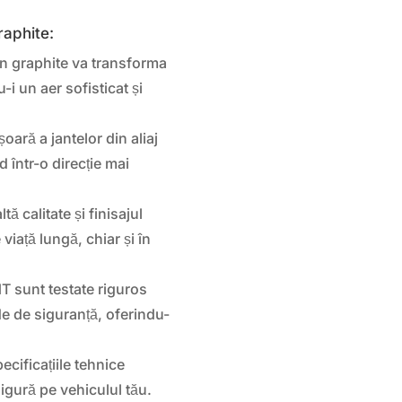
raphite:
 graphite va transforma
-i un aer sofisticat și
oară a jantelor din aliaj
într-o direcție mai
ltă calitate și finisajul
viață lungă, chiar și în
 sunt testate riguros
de de siguranță, oferindu-
ecificațiile tehnice
igură pe vehiculul tău.