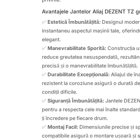
Avantajele Jantelor Aliaj DEZENT TZ g
✅
Estetică Îmbunătățită:
Designul modern
instantaneu aspectul mașinii tale, oferindu
elegant.
✅
Manevrabilitate Sporită:
Construcția uș
reduce greutatea nesuspendată, rezultând 
precisă și o manevrabilitate îmbunătățită.
✅
Durabilitate Excepțională:
Aliajul de îna
rezistent la coroziune asigură o durată de 
condiții dificile.
✅
Siguranță Îmbunătățită:
Jantele DEZENT
pentru a respecta cele mai înalte standar
ți încredere pe fiecare drum.
✅
Montaj Facil:
Dimensiunile precise și sp
compatibile asigură o montare ușoară și s