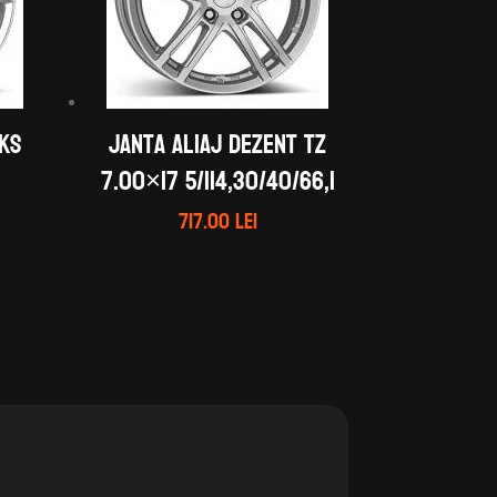
 KS
Janta aliaj DEZENT TZ
7.00×17 5/114,30/40/66,1
717.00
lei