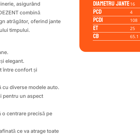
Diametru jante
inerie, asigurând
16
PCD
4
g. DEZENT combină
PCD1
108
gn atrăgător, oferind jante
ET
25
ului timpului.
CB
65.1
ane.
și elegant.
 între confort și
ă cu diverse modele auto.
ii pentru un aspect
ă o centrare precisă pe
finată ce va atrage toate