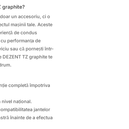
Z graphite?
doar un accesoriu, ci o
ectul mașinii tale. Aceste
periență de condus
 cu performanța de
viciu sau că pornești într-
le DEZENT TZ graphite te
 drum.
ție completă împotriva
 nivel național.
ompatibilitatea jantelor
tră înainte de a efectua