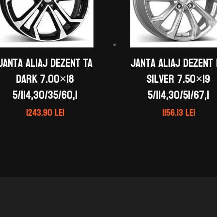
Janta aliaj DEZENT TA
Janta aliaj DEZENT
dark 7.00×18
silver 7.50×19
5/114,30/35/60,1
5/114,30/51/67,1
1243.90
lei
1156.13
lei