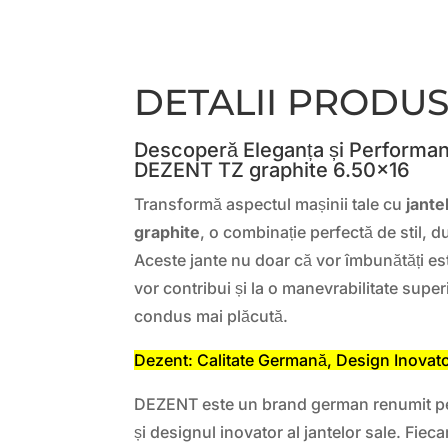
DETALII PRODU
Descoperă Eleganța și Performanț
DEZENT TZ graphite 6.50×16
Transformă aspectul mașinii tale cu
jante
graphite
, o combinație perfectă de stil, d
Aceste jante nu doar că vor îmbunătăți est
vor contribui și la o manevrabilitate super
condus mai plăcută.
Dezent: Calitate Germană, Design Inovat
DEZENT este un brand german renumit pen
și designul inovator al jantelor sale. Fieca