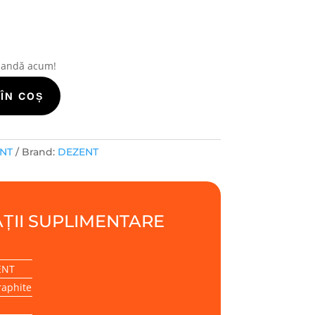
mandă acum!
ÎN COȘ
ENT
Brand:
DEZENT
ȚII SUPLIMENTARE
ENT
raphite