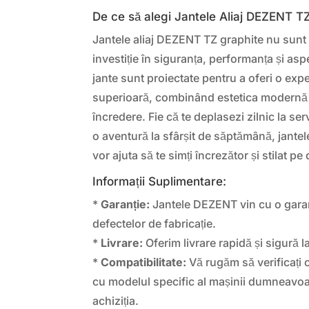
De ce să alegi Jantele Aliaj DEZENT T
Jantele aliaj DEZENT TZ graphite nu sunt 
investiție în siguranța, performanța și asp
jante sunt proiectate pentru a oferi o ex
superioară, combinând estetica modernă
încredere. Fie că te deplasezi zilnic la ser
o aventură la sfârșit de săptămână, jante
vor ajuta să te simți încrezător și stilat pe
Informații Suplimentare:
*
Garanție:
Jantele DEZENT vin cu o garan
defectelor de fabricație.
*
Livrare:
Oferim livrare rapidă și sigură la
*
Compatibilitate:
Vă rugăm să verificați c
cu modelul specific al mașinii dumneavoas
achiziția.