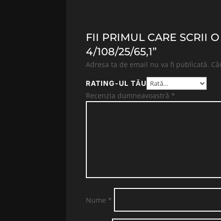
FII PRIMUL CARE SCRII 
4/108/25/65,1”
Adresa ta de email nu va fi publicată.
Câ
RATING-UL TĂU
Recenzia dumneavoastră
*
Nume
*