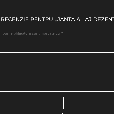
O RECENZIE PENTRU „JANTA ALIAJ DEZENT
mpurile obligatorii sunt marcate cu
*