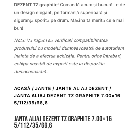
DEZENT TZ graphite
! Comandă acum și bucură-te de
un design elegant, performanță superioară și
siguranță sporită pe drum. Mașina ta merită ce e mai
bun!
Notă: Vă rugăm să verificați compatibilitatea
produsului cu modelul dumneavoastră de autoturism
înainte de a efectua achiziția. Pentru orice întrebări,
echipa noastră de experți este la dispoziția
dumneavoastră.
ACASĂ
/
JANTE
/
JANTE ALIAJ DEZENT
/
JANTA ALIAJ DEZENT TZ GRAPHITE 7.00×16
5/112/35/66,6
Janta aliaj DEZENT TZ graphite 7.00×16
5/112/35/66,6