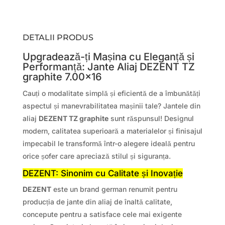
DETALII PRODUS
Upgradează-ți Mașina cu Eleganță și
Performanță: Jante Aliaj DEZENT TZ
graphite 7.00×16
Cauți o modalitate simplă și eficientă de a îmbunătăți
aspectul și manevrabilitatea mașinii tale? Jantele din
aliaj
DEZENT TZ graphite
sunt răspunsul! Designul
modern, calitatea superioară a materialelor și finisajul
impecabil le transformă într-o alegere ideală pentru
orice șofer care apreciază stilul și siguranța.
DEZENT: Sinonim cu Calitate și Inovație
DEZENT
este un brand german renumit pentru
producția de jante din aliaj de înaltă calitate,
concepute pentru a satisface cele mai exigente