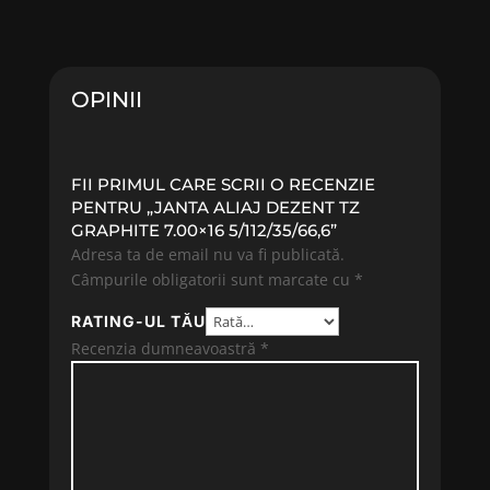
OPINII
FII PRIMUL CARE SCRII O RECENZIE
PENTRU „JANTA ALIAJ DEZENT TZ
GRAPHITE 7.00×16 5/112/35/66,6”
Adresa ta de email nu va fi publicată.
Câmpurile obligatorii sunt marcate cu
*
RATING-UL TĂU
Recenzia dumneavoastră
*