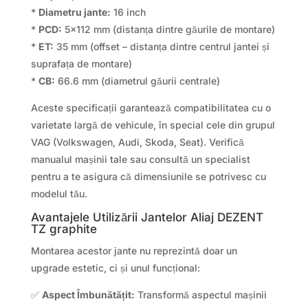
*
Diametru jante:
16 inch
*
PCD:
5×112 mm (distanța dintre găurile de montare)
*
ET:
35 mm (offset – distanța dintre centrul jantei și
suprafața de montare)
*
CB:
66.6 mm (diametrul găurii centrale)
Aceste specificații garantează compatibilitatea cu o
varietate largă de vehicule, în special cele din grupul
VAG (Volkswagen, Audi, Skoda, Seat). Verifică
manualul mașinii tale sau consultă un specialist
pentru a te asigura că dimensiunile se potrivesc cu
modelul tău.
Avantajele Utilizării Jantelor Aliaj DEZENT
TZ graphite
Montarea acestor jante nu reprezintă doar un
upgrade estetic, ci și unul funcțional:
✅
Aspect Îmbunătățit:
Transformă aspectul mașinii