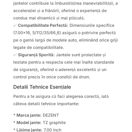
jantelor contribuie la îmbunătățirea manevrabilității, a
accelerației și a frânării, oferind o experiență de
condus mai dinamică și mai plăcută.
✅
Compatibilitate Perfectă:
Dimensiunile specifice
(7.00×16, 5/112/35/66,6) asigură o potrivire perfectă
pe o gamă largă de modele auto, eliminând orice griji
legate de compatibilitate.
✅
Siguranță Sporită:
Jantele sunt proiectate și
testate pentru a respecta cele mai înalte standarde
de siguranță, oferind o aderență excelentă și un
control precis în orice condiții de drum.
Detalii Tehnice Esențiale
Pentru a te asigura că faci alegerea corectă, iată
câteva detalii tehnice importante:
*
Marca jante:
DEZENT
*
Model jante:
TZ graphite
*
Lățime jante:
7.00 inch