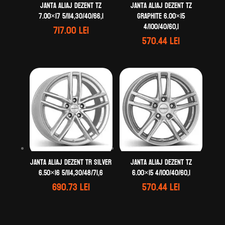
Janta aliaj DEZENT TZ
Janta aliaj DEZENT TZ
7.00×17 5/114,30/40/66,1
graphite 6.00×15
4/100/40/60,1
717.00
lei
570.44
lei
Janta aliaj DEZENT TR silver
Janta aliaj DEZENT TZ
6.50×16 5/114,30/48/71,6
6.00×15 4/100/40/60,1
690.73
lei
570.44
lei