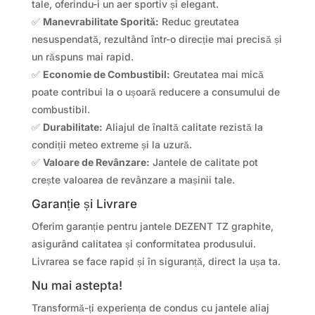
tale, oferindu-i un aer sportiv și elegant.
✅
Manevrabilitate Sporită:
Reduc greutatea
nesuspendată, rezultând într-o direcție mai precisă și
un răspuns mai rapid.
✅
Economie de Combustibil:
Greutatea mai mică
poate contribui la o ușoară reducere a consumului de
combustibil.
✅
Durabilitate:
Aliajul de înaltă calitate rezistă la
condiții meteo extreme și la uzură.
✅
Valoare de Revânzare:
Jantele de calitate pot
crește valoarea de revânzare a mașinii tale.
Garanție și Livrare
Oferim garanție pentru jantele DEZENT TZ graphite,
asigurând calitatea și conformitatea produsului.
Livrarea se face rapid și în siguranță, direct la ușa ta.
Nu mai astepta!
Transformă-ți experiența de condus cu jantele aliaj