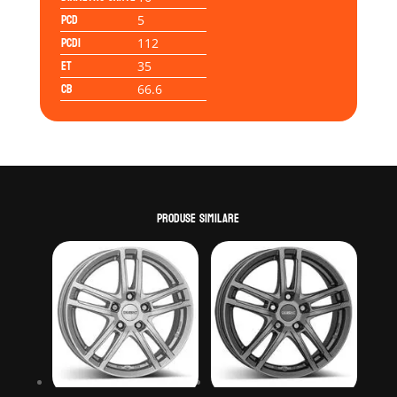
PCD
5
PCD1
112
ET
35
CB
66.6
Produse similare