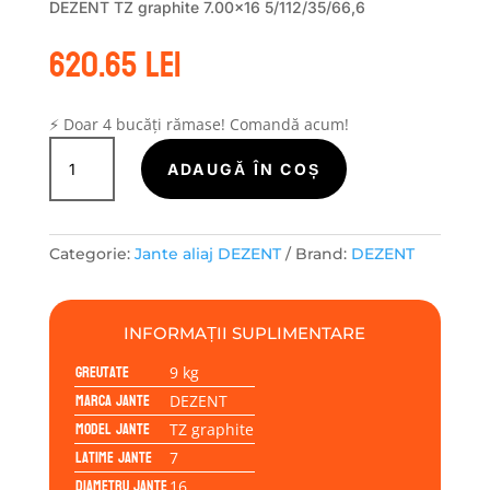
DEZENT TZ graphite 7.00×16 5/112/35/66,6
620.65
lei
⚡ Doar 4 bucăți rămase! Comandă acum!
Cantitate
Janta
ADAUGĂ ÎN COȘ
aliaj
DEZENT
TZ
Categorie:
Jante aliaj DEZENT
Brand:
DEZENT
graphite
7.00x16
5/112/35/66,6
INFORMAȚII SUPLIMENTARE
Greutate
9 kg
Marca jante
DEZENT
Model jante
TZ graphite
Latime jante
7
Diametru jante
16