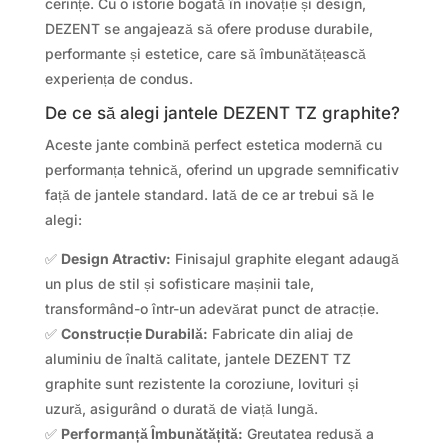
cerințe. Cu o istorie bogată în inovație și design,
DEZENT se angajează să ofere produse durabile,
performante și estetice, care să îmbunătățească
experiența de condus.
De ce să alegi jantele DEZENT TZ graphite?
Aceste jante combină perfect estetica modernă cu
performanța tehnică, oferind un upgrade semnificativ
față de jantele standard. Iată de ce ar trebui să le
alegi:
✅
Design Atractiv:
Finisajul graphite elegant adaugă
un plus de stil și sofisticare mașinii tale,
transformând-o într-un adevărat punct de atracție.
✅
Construcție Durabilă:
Fabricate din aliaj de
aluminiu de înaltă calitate, jantele DEZENT TZ
graphite sunt rezistente la coroziune, lovituri și
uzură, asigurând o durată de viață lungă.
✅
Performanță Îmbunătățită:
Greutatea redusă a