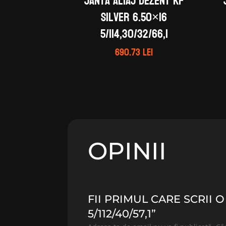
Janta aliaj DEZENT KF
silver 6.50×16
5/114,30/32/66,1
690.73
lei
OPINII
FII PRIMUL CARE SCRII 
5/112/40/57,1”