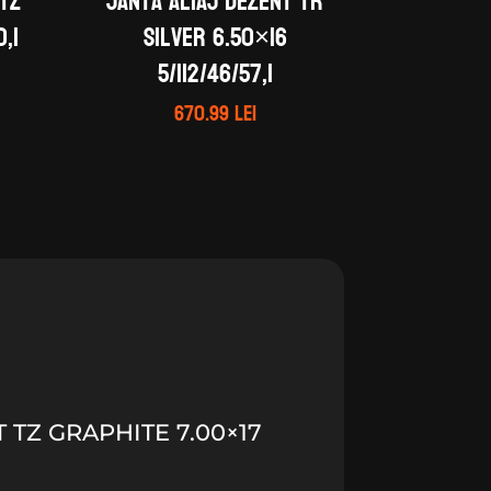
 TZ
Janta aliaj DEZENT TR
,1
silver 6.50×16
5/112/46/57,1
670.99
lei
 TZ GRAPHITE 7.00×17