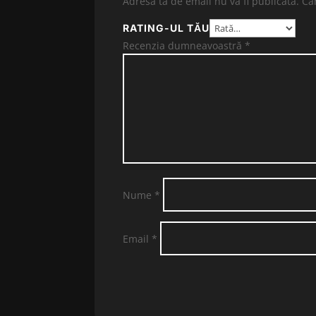
Adresa ta de email nu va fi publicată.
Câ
RATING-UL TĂU
Recenzia dumneavoastră
*
Nume
*
Email
*