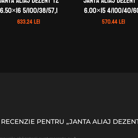
Janta aliaj DEZENT TZ
Janta aliaj DEZENT
6.50×16 5/100/38/57,1
6.00×15 4/100/40/60
633.24
lei
570.44
lei
O RECENZIE PENTRU „JANTA ALIAJ DEZENT