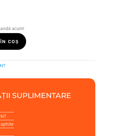
mandă acum!
ÎN COȘ
ENT
ȚII SUPLIMENTARE
ENT
raphite