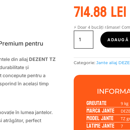
714.88
lei
S
⚡ Doar 4 bucăți rămase! Co
Cantitate
Janta
ADAUGĂ 
 Premium pentru
aliaj
DEZENT
TZ
tele din aliaj
DEZENT TZ
Categorie:
Jante aliaj DEZ
graphite
durabilitate și
7.00x17
nt concepute pentru a
5/112/40/57,1
 sporind în același timp
INFORMA
Greutate
9 kg
Marca jante
DEZ
ovație în lumea jantelor.
Model jante
TZ g
 atrăgător, perfect
Latime jante
7