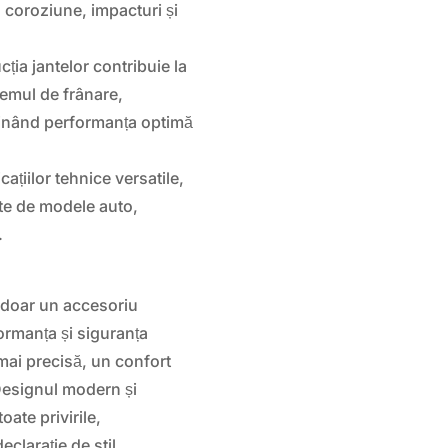
a coroziune, impacturi și
ția jantelor contribuie la
temul de frânare,
ținând performanța optimă
cațiilor tehnice versatile,
ate de modele auto,
.
 doar un accesoriu
rformanța și siguranța
 mai precisă, un confort
. Designul modern și
oate privirile,
clarație de stil.