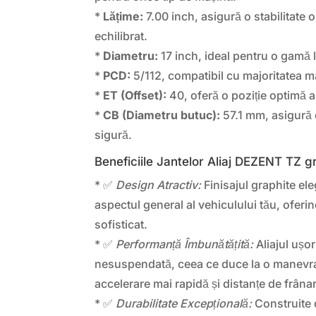
*
Lățime:
7.00 inch, asigură o stabilitate 
echilibrat.
*
Diametru:
17 inch, ideal pentru o gamă 
*
PCD:
5/112, compatibil cu majoritatea m
*
ET (Offset):
40, oferă o poziție optimă a 
*
CB (Diametru butuc):
57.1 mm, asigură o
sigură.
Beneficiile Jantelor Aliaj DEZENT TZ g
* ✅
Design Atractiv:
Finisajul graphite el
aspectul general al vehiculului tău, oferi
sofisticat.
* ✅
Performanță Îmbunătățită:
Aliajul ușo
nesuspendată, ceea ce duce la o manevra
accelerare mai rapidă și distanțe de frâna
* ✅
Durabilitate Excepțională:
Construite d