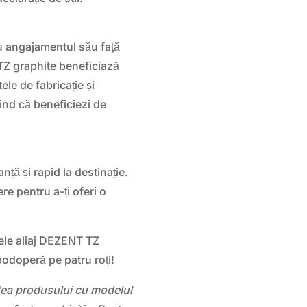
 angajamentul său față
le TZ graphite beneficiază
le de fabricație și
iind că beneficiezi de
nță și rapid la destinație.
e pentru a-ți oferi o
ele aliaj DEZENT TZ
podoperă pe patru roți!
atea produsului cu modelul