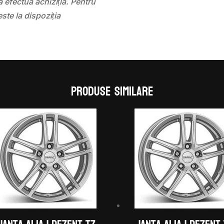
 efectua achiziția. Pentru
este la dispoziția
Produse similare