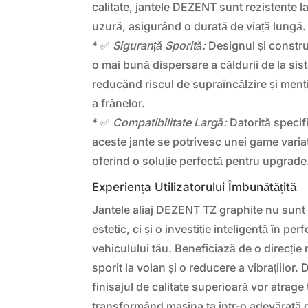
calitate, jantele DEZENT sunt rezistente l
uzură, asigurând o durată de viață lungă.
* ✅
Siguranță Sporită:
Designul și construc
o mai bună dispersare a căldurii de la sis
reducând riscul de supraîncălzire și men
a frânelor.
* ✅
Compatibilitate Largă:
Datorită specifi
aceste jante se potrivesc unei game vari
oferind o soluție perfectă pentru upgrade
Experiența Utilizatorului Îmbunătățită
Jantele aliaj DEZENT TZ graphite nu sunt
estetic, ci și o investiție inteligentă în pe
vehiculului tău. Beneficiază de o direcție
sporit la volan și o reducere a vibrațiilor
finisajul de calitate superioară vor atrage t
transformând mașina ta într-o adevărată de