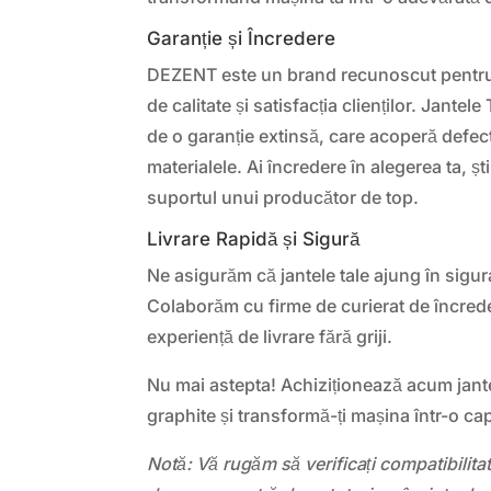
Garanție și Încredere
DEZENT este un brand recunoscut pentru
de calitate și satisfacția clienților. Jante
de o garanție extinsă, care acoperă defecte
materialele. Ai încredere în alegerea ta, șt
suportul unui producător de top.
Livrare Rapidă și Sigură
Ne asigurăm că jantele tale ajung în sigura
Colaborăm cu firme de curierat de încreder
experiență de livrare fără griji.
Nu mai astepta! Achiziționează acum jant
graphite și transformă-ți mașina într-o ca
Notă: Vă rugăm să verificați compatibilit