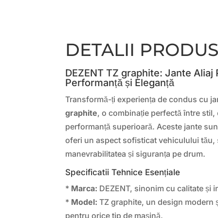
DETALII PRODU
DEZENT TZ graphite: Jante Aliaj
Performanță și Eleganță
Transformă-ți experiența de condus cu jan
graphite
, o combinație perfectă între stil, 
performanță superioară. Aceste jante su
oferi un aspect sofisticat vehiculului tău,
manevrabilitatea și siguranța pe drum.
Specificatii Tehnice Esențiale
*
Marca:
DEZENT, sinonim cu calitate și in
*
Model:
TZ graphite, un design modern și
pentru orice tip de mașină.