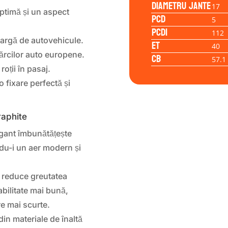
Diametru jante
17
optimă și un aspect
PCD
5
PCD1
112
largă de autovehicule.
ET
40
ărcilor auto europene.
CB
57.1
roții în pasaj.
 fixare perfectă și
raphite
egant îmbunătățește
ndu-i un aer modern și
r reduce greutatea
bilitate mai bună,
re mai scurte.
in materiale de înaltă