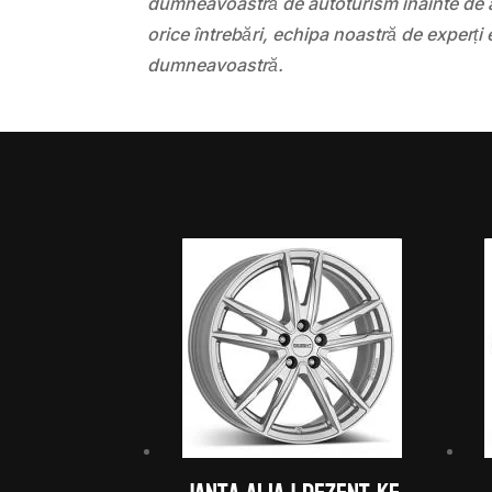
dumneavoastră de autoturism înainte de a
orice întrebări, echipa noastră de experți 
dumneavoastră.