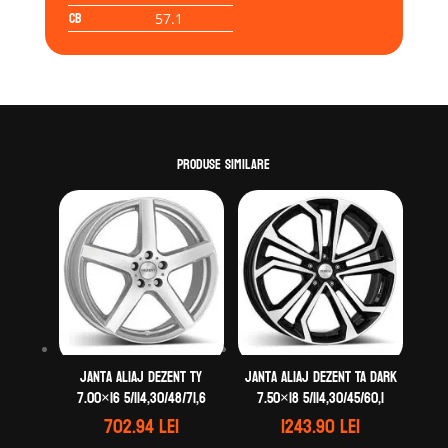
CB
57.1
Produse similare
Janta aliaj DEZENT TY
Janta aliaj DEZENT TA dark
7.00×16 5/114,30/48/71,6
7.50×18 5/114,30/45/60,1
702.94
lei
1243.90
lei