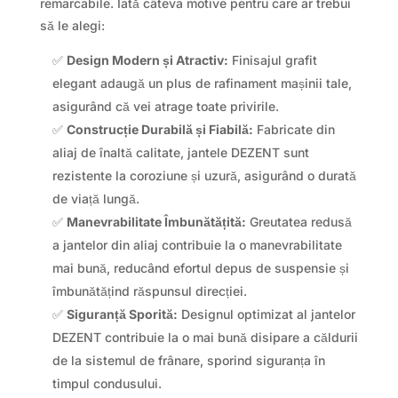
remarcabile. Iată câteva motive pentru care ar trebui
să le alegi:
✅
Design Modern și Atractiv:
Finisajul grafit
elegant adaugă un plus de rafinament mașinii tale,
asigurând că vei atrage toate privirile.
✅
Construcție Durabilă și Fiabilă:
Fabricate din
aliaj de înaltă calitate, jantele DEZENT sunt
rezistente la coroziune și uzură, asigurând o durată
de viață lungă.
✅
Manevrabilitate Îmbunătățită:
Greutatea redusă
a jantelor din aliaj contribuie la o manevrabilitate
mai bună, reducând efortul depus de suspensie și
îmbunătățind răspunsul direcției.
✅
Siguranță Sporită:
Designul optimizat al jantelor
DEZENT contribuie la o mai bună disipare a căldurii
de la sistemul de frânare, sporind siguranța în
timpul condusului.