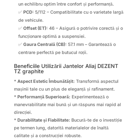
un echilibru optim între confort și performanță.
✅
PCD:
5/112 – Compatibilitate cu o varietate largă
de vehicule.
✅
Offset (ET):
46 – Asigură o potrivire corectă și o
funcționare optimă a suspensiei.
✅
Gaura Centrală (CB):
57.1 mm – Garantează o
centrare perfectă pe butucul roții.
Beneficiile Utilizării Jantelor Aliaj DEZENT
TZ graphite
*
Aspect Estetic Îmbunătățit:
Transformă aspectul
mașinii tale cu un plus de eleganță și rafinament.
*
Performanță Superioară:
Experimentează o
manevrabilitate mai bună și un răspuns mai rapid al
direcției.
*
Durabilitate și Fiabilitate:
Bucură-te de o investiție
pe termen lung, datorită materialelor de înaltă
calitate și a construcției robuste.