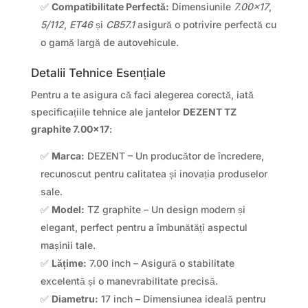
✅
Compatibilitate Perfectă:
Dimensiunile
7.00×17
,
5/112
,
ET46
și
CB57.1
asigură o potrivire perfectă cu
o gamă largă de autovehicule.
Detalii Tehnice Esențiale
Pentru a te asigura că faci alegerea corectă, iată
specificațiile tehnice ale jantelor
DEZENT TZ
graphite 7.00×17
:
✅
Marca:
DEZENT – Un producător de încredere,
recunoscut pentru calitatea și inovația produselor
sale.
✅
Model:
TZ graphite – Un design modern și
elegant, perfect pentru a îmbunătăți aspectul
mașinii tale.
✅
Lățime:
7.00 inch – Asigură o stabilitate
excelentă și o manevrabilitate precisă.
✅
Diametru:
17 inch – Dimensiunea ideală pentru