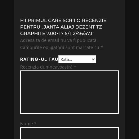
FII PRIMUL CARE SCRII O RECENZIE
PENTRU „JANTA ALIAJ DEZENT TZ
GRAPHITE 7.00×17 5/112/46/57,1”
Adresa ta de email nu va fi publicată.
Câmpurile obligatorii sunt marcate cu
*
RATING-UL TĂU
Recenzia dumneavoastră
*
Nume
*