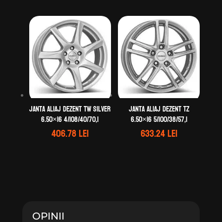
Janta aliaj DEZENT TW silver
Janta aliaj DEZENT TZ
6.50×16 4/108/40/70,1
6.50×16 5/100/38/57,1
406.78
lei
633.24
lei
OPINII