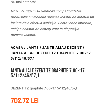
Nu mai astepta!
Notă: Vă rugăm să verificați compatibilitatea
produsului cu modelul dumneavoastră de autoturism
înainte de a efectua achiziția. Pentru orice întrebări,
echipa noastră de experți este la dispoziția
dumneavoastră.
ACASĂ
/
JANTE
/
JANTE ALIAJ DEZENT
/
JANTA ALIAJ DEZENT TZ GRAPHITE 7.00×17
5/112/46/57,1
Janta aliaj DEZENT TZ graphite 7.00×17
5/112/46/57,1
DEZENT TZ graphite 7.00×17 5/112/46/57,1
702.72
lei