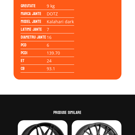
Greutate
9 kg
Marca jante
DOTZ
Model jante
Kalahari dark
Latime jante
7
Diametru jante
16
PCD
6
PCD1
139.70
ET
24
CB
93.1
Produse similare