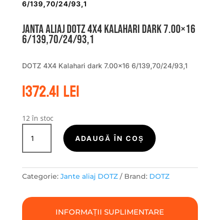
6/139,70/24/93,1
Janta aliaj DOTZ 4X4 Kalahari dark 7.00×16
6/139,70/24/93,1
DOTZ 4X4 Kalahari dark 7.00×16 6/139,70/24/93,1
1372.41
lei
12 în stoc
Cantitate
Janta
ADAUGĂ ÎN COȘ
aliaj
DOTZ
4X4
Categorie:
Jante aliaj DOTZ
Brand:
DOTZ
Kalahari
dark
7.00x16
INFORMAȚII SUPLIMENTARE
6/139,70/24/93,1