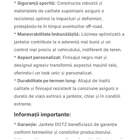
*
Siguranță sporită:
Construcția robustă și
materialele de calitate superioară asigură o
rezistență optimă la impacturi și deformări,
protejându-te în timpul aventurilor off-road.
*
Manevrabilitate îmbunătățită:
Lățimea optimizată a
jantelor contribuie la o aderență mai bună și un
control mai precis al vehiculului, indiferent de teren.
*
Aspect personalizat:
Finisajul negru mat și
designul agresiv transformă aspectul mașinii tale,
oferindu-i un look unic și personalizat.
*
Durabilitate pe termen lung:
Aliajul de înaltă
calitate și finisajul rezistent la coroziune asigură o
durată de viață extinsă a jantelor, chiar și în condiții
extreme.
Informații importante:
*
Garanție:
Jantele DOTZ beneficiază de garanție
conform termenilor și condițiilor producătorului.