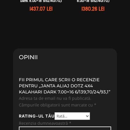
dark 8.00×18 5/112/40/70,1
8.00×18 5/112/40/70,1
1437.07
lei
1380.26
lei
OPINII
FII PRIMUL CARE SCRII O RECENZIE
PENTRU „JANTA ALIAJ DOTZ 4X4
KALAHARI DARK 7.00×16 6/139,70/24/93,1”
Adresa ta de email nu va fi publicată.
Câmpurile obligatorii sunt marcate cu
*
RATING-UL TĂU
Recenzia dumneavoastră
*