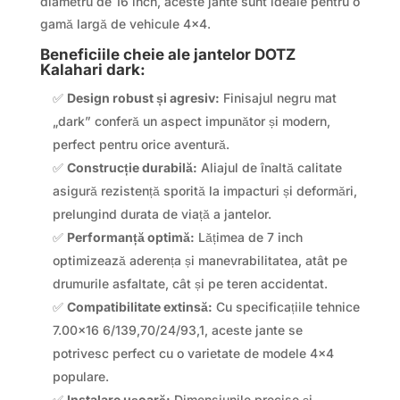
diametru de 16 inch, aceste jante sunt ideale pentru o
gamă largă de vehicule 4×4.
Beneficiile cheie ale jantelor DOTZ
Kalahari dark:
✅
Design robust și agresiv:
Finisajul negru mat
„dark” conferă un aspect impunător și modern,
perfect pentru orice aventură.
✅
Construcție durabilă:
Aliajul de înaltă calitate
asigură rezistență sporită la impacturi și deformări,
prelungind durata de viață a jantelor.
✅
Performanță optimă:
Lățimea de 7 inch
optimizează aderența și manevrabilitatea, atât pe
drumurile asfaltate, cât și pe teren accidentat.
✅
Compatibilitate extinsă:
Cu specificațiile tehnice
7.00×16 6/139,70/24/93,1, aceste jante se
potrivesc perfect cu o varietate de modele 4×4
populare.
✅
Instalare ușoară:
Dimensiunile precise și