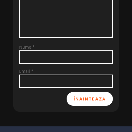
Nume
*
Email
*
ÎNAINTEAZĂ