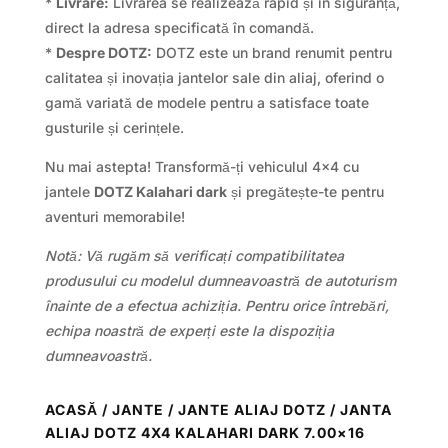
*
Livrare:
Livrarea se realizează rapid și în siguranță,
direct la adresa specificată în comandă.
*
Despre DOTZ:
DOTZ este un brand renumit pentru
calitatea și inovația jantelor sale din aliaj, oferind o
gamă variată de modele pentru a satisface toate
gusturile și cerințele.
Nu mai astepta! Transformă-ți vehiculul 4×4 cu
jantele
DOTZ Kalahari dark
și pregătește-te pentru
aventuri memorabile!
Notă: Vă rugăm să verificați compatibilitatea
produsului cu modelul dumneavoastră de autoturism
înainte de a efectua achiziția. Pentru orice întrebări,
echipa noastră de experți este la dispoziția
dumneavoastră.
ACASĂ
/
JANTE
/
JANTE ALIAJ DOTZ
/ JANTA
ALIAJ DOTZ 4X4 KALAHARI DARK 7.00×16