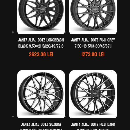
Janta aliaj DOTZ LongBeach
Janta aliaj DOTZ Fuji grey
black 9.50×21 5/120/49/72,6
7.50×18 5/114,30/45/67,1
2623.38
lei
1273.80
lei
Janta aliaj DOTZ Suzuka
Janta aliaj DOTZ Fuji dark