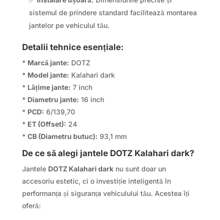
sistemul de prindere standard facilitează montarea
jantelor pe vehiculul tău.
Detalii tehnice esențiale:
*
Marcă jante:
DOTZ
*
Model jante:
Kalahari dark
*
Lățime jante:
7 inch
*
Diametru jante:
16 inch
*
PCD:
6/139,70
*
ET (Offset):
24
*
CB (Diametru butuc):
93,1 mm
De ce să alegi jantele DOTZ Kalahari dark?
Jantele
DOTZ Kalahari dark
nu sunt doar un
accesoriu estetic, ci o investiție inteligentă în
performanța și siguranța vehiculului tău. Acestea îți
oferă: