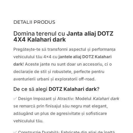
DETALII PRODUS
Domina terenul cu
Janta aliaj DOTZ
4X4 Kalahari dark
Pregătește-te să transformi aspectul și performanța
vehiculului tău 4×4 cu
jantele aliaj DOTZ Kalahari
dark
! Aceste jante nu sunt doar un accesoriu, ci o
declarație de stil și robustete, perfecte pentru
aventurierii urbani și exploratorii off-road.
De ce să alegi
DOTZ Kalahari dark
?
✅ Design Impozant și Atractiv: Modelul
Kalahari dark
se remarcă prin finisajul său negru mat elegant,
adăugând un plus de agresivitate și sofisticare
vehiculului tău.
✅ Construcție Durabilă: Fabricate din aliaj de înaltă