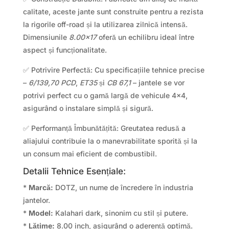
calitate, aceste jante sunt construite pentru a rezista
la rigorile off-road și la utilizarea zilnică intensă.
Dimensiunile
8.00×17
oferă un echilibru ideal între
aspect și funcționalitate.
✅ Potrivire Perfectă: Cu specificațiile tehnice precise
–
6/139,70 PCD
,
ET35
și
CB 67,1
– jantele se vor
potrivi perfect cu o gamă largă de vehicule 4×4,
asigurând o instalare simplă și sigură.
✅ Performanță Îmbunătățită: Greutatea redusă a
aliajului contribuie la o manevrabilitate sporită și la
un consum mai eficient de combustibil.
Detalii Tehnice Esențiale:
*
Marcă:
DOTZ, un nume de încredere în industria
jantelor.
*
Model:
Kalahari dark, sinonim cu stil și putere.
*
Lățime:
8.00 inch, asigurând o aderență optimă.