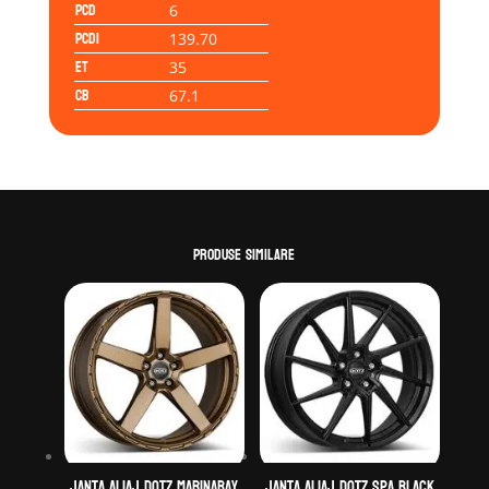
PCD
6
PCD1
139.70
ET
35
CB
67.1
Produse similare
Janta aliaj DOTZ MarinaBay
Janta aliaj DOTZ Spa black