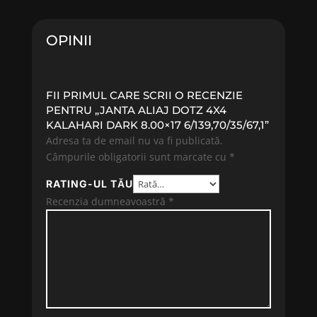
OPINII
FII PRIMUL CARE SCRII O RECENZIE
PENTRU „JANTA ALIAJ DOTZ 4X4
KALAHARI DARK 8.00×17 6/139,70/35/67,1”
Adresa ta de email nu va fi publicată.
Câmpurile obligatorii sunt marcate cu
*
RATING-UL TĂU
Recenzia dumneavoastră
*