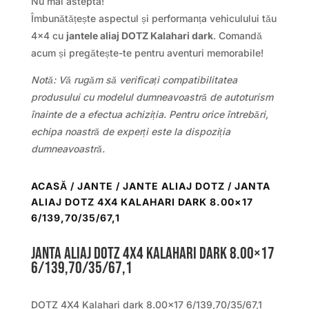
Nu mai astepta!
Îmbunătățește aspectul și performanța vehiculului tău
4×4 cu
jantele aliaj DOTZ Kalahari dark
. Comandă
acum și pregătește-te pentru aventuri memorabile!
Notă: Vă rugăm să verificați compatibilitatea
produsului cu modelul dumneavoastră de autoturism
înainte de a efectua achiziția. Pentru orice întrebări,
echipa noastră de experți este la dispoziția
dumneavoastră.
ACASĂ
/
JANTE
/
JANTE ALIAJ DOTZ
/ JANTA
ALIAJ DOTZ 4X4 KALAHARI DARK 8.00×17
6/139,70/35/67,1
Janta aliaj DOTZ 4X4 Kalahari dark 8.00×17
6/139,70/35/67,1
DOTZ 4X4 Kalahari dark 8.00×17 6/139,70/35/67,1