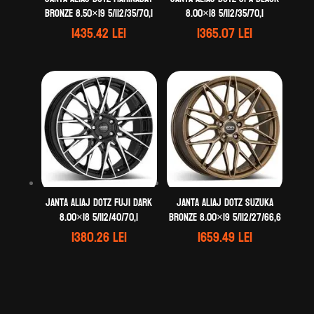
bronze 8.50×19 5/112/35/70,1
8.00×18 5/112/35/70,1
1435.42
lei
1365.07
lei
Janta aliaj DOTZ Fuji dark
Janta aliaj DOTZ Suzuka
8.00×18 5/112/40/70,1
bronze 8.00×19 5/112/27/66,6
1380.26
lei
1659.49
lei