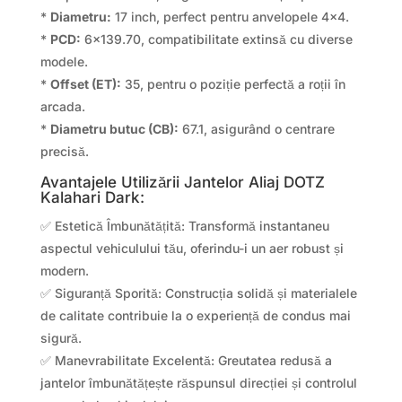
*
Diametru:
17 inch, perfect pentru anvelopele 4×4.
*
PCD:
6×139.70, compatibilitate extinsă cu diverse
modele.
*
Offset (ET):
35, pentru o poziție perfectă a roții în
arcada.
*
Diametru butuc (CB):
67.1, asigurând o centrare
precisă.
Avantajele Utilizării Jantelor Aliaj DOTZ
Kalahari Dark:
✅ Estetică Îmbunătățită: Transformă instantaneu
aspectul vehiculului tău, oferindu-i un aer robust și
modern.
✅ Siguranță Sporită: Construcția solidă și materialele
de calitate contribuie la o experiență de condus mai
sigură.
✅ Manevrabilitate Excelentă: Greutatea redusă a
jantelor îmbunătățește răspunsul direcției și controlul