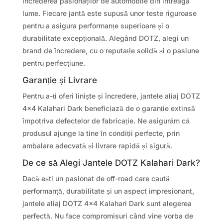
încrederea pasionaților de automobile din întreaga
lume. Fiecare jantă este supusă unor teste riguroase
pentru a asigura performanțe superioare și o
durabilitate excepțională. Alegând DOTZ, alegi un
brand de încredere, cu o reputație solidă și o pasiune
pentru perfecțiune.
Garanție și Livrare
Pentru a-ți oferi liniște și încredere, jantele aliaj DOTZ
4×4 Kalahari Dark beneficiază de o garanție extinsă
împotriva defectelor de fabricație. Ne asigurăm că
produsul ajunge la tine în condiții perfecte, prin
ambalare adecvată și livrare rapidă și sigură.
De ce să Alegi Jantele DOTZ Kalahari Dark?
Dacă ești un pasionat de off-road care caută
performanță, durabilitate și un aspect impresionant,
jantele aliaj DOTZ 4×4 Kalahari Dark sunt alegerea
perfectă. Nu face compromisuri când vine vorba de