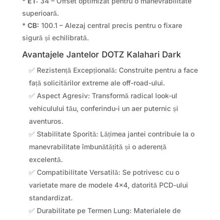
*
ET:
34 – Offset optimizat pentru o manevrabilitate
superioară.
*
CB:
100.1 – Alezaj central precis pentru o fixare
sigură și echilibrată.
Avantajele Jantelor DOTZ Kalahari Dark
✅ Rezistență Excepțională: Construite pentru a face
față solicitărilor extreme ale off-road-ului.
✅ Aspect Agresiv: Transformă radical look-ul
vehiculului tău, conferindu-i un aer puternic și
aventuros.
✅ Stabilitate Sporită: Lățimea jantei contribuie la o
manevrabilitate îmbunătățită și o aderență
excelentă.
✅ Compatibilitate Versatilă: Se potrivesc cu o
varietate mare de modele 4×4, datorită PCD-ului
standardizat.
✅ Durabilitate pe Termen Lung: Materialele de