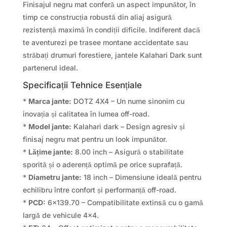
Finisajul negru mat conferă un aspect impunător, în
timp ce construcția robustă din aliaj asigură
rezistență maximă în condiții dificile. Indiferent dacă
te aventurezi pe trasee montane accidentate sau
străbați drumuri forestiere, jantele Kalahari Dark sunt
partenerul ideal.
Specificații Tehnice Esențiale
*
Marca jante:
DOTZ 4X4 – Un nume sinonim cu
inovația și calitatea în lumea off-road.
*
Model jante:
Kalahari dark – Design agresiv și
finisaj negru mat pentru un look impunător.
*
Lățime jante:
8.00 inch – Asigură o stabilitate
sporită și o aderență optimă pe orice suprafață.
*
Diametru jante:
18 inch – Dimensiune ideală pentru
echilibru între confort și performanță off-road.
*
PCD:
6×139.70 – Compatibilitate extinsă cu o gamă
largă de vehicule 4×4.