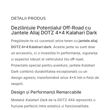
DETALII PRODUS
Dezlănțuie Potențialul Off-Road cu
Jantele Aliaj DOTZ 4×4 Kalahari Dark
Pregătește-te să cucerești orice teren cu
jantele aliaj
DOTZ 4×4 Kalahari dark
. Aceste jante nu sunt doar
un accesoriu, ci o investiție în performanța, siguranța
și aspectul robust al vehiculului tău off-road.
Proiectate special pentru aventură, jantele Kalahari
Dark combină durabilitatea excepțională cu un
design agresiv, transformând orice 4×4 într-o forță de
neoprit.
Design și Performanță Remarcabile
Modelul
Kalahari Dark
de la DOTZ 4X4 reprezintă o
fuziune perfectă între estetică și funcționalitate.