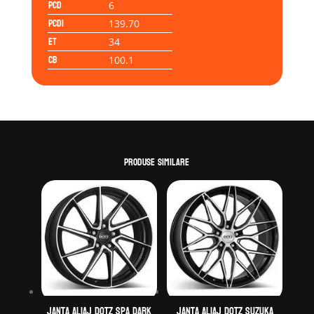
PCD
6
PCD1
139.70
ET
34
CB
100.1
Produse similare
Janta aliaj DOTZ Spa dark
Janta aliaj DOTZ Suzuka