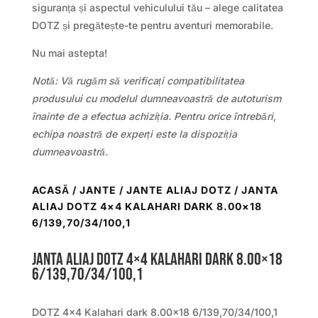
siguranța și aspectul vehiculului tău – alege calitatea
DOTZ și pregătește-te pentru aventuri memorabile.
Nu mai astepta!
Notă: Vă rugăm să verificați compatibilitatea
produsului cu modelul dumneavoastră de autoturism
înainte de a efectua achiziția. Pentru orice întrebări,
echipa noastră de experți este la dispoziția
dumneavoastră.
ACASĂ
/
JANTE
/
JANTE ALIAJ DOTZ
/ JANTA
ALIAJ DOTZ 4×4 KALAHARI DARK 8.00×18
6/139,70/34/100,1
Janta aliaj DOTZ 4×4 Kalahari dark 8.00×18
6/139,70/34/100,1
DOTZ 4×4 Kalahari dark 8.00×18 6/139,70/34/100,1