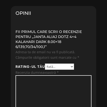
OPINII
FII PRIMUL CARE SCRII O RECENZIE
PENTRU „JANTA ALIAJ DOTZ 4×4
KALAHARI DARK 8.00×18
6/139,70/34/100,1”
Adresa ta de email nu va fi publicată.
Câmpurile obligatorii sunt marcate cu
*
RATING-UL TĂU
Recenzia dumneavoastră
*