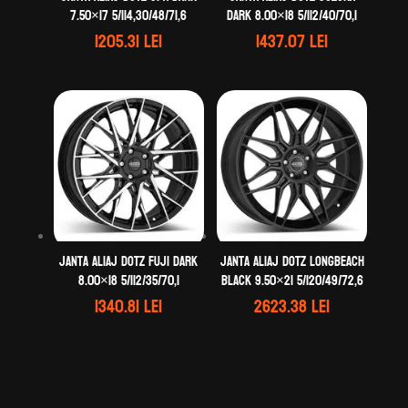
7.50×17 5/114,30/48/71,6
dark 8.00×18 5/112/40/70,1
1205.31
lei
1437.07
lei
Janta aliaj DOTZ Fuji dark
Janta aliaj DOTZ LongBeach
8.00×18 5/112/35/70,1
black 9.50×21 5/120/49/72,6
1340.81
lei
2623.38
lei