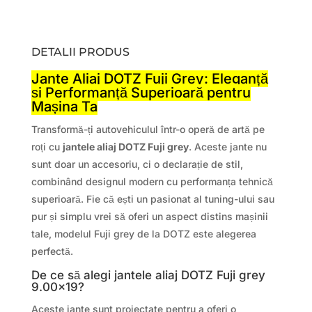
DETALII PRODUS
Jante Aliaj DOTZ Fuji Grey: Eleganță
și Performanță Superioară pentru
Mașina Ta
Transformă-ți autovehiculul într-o operă de artă pe
roți cu
jantele aliaj DOTZ Fuji grey
. Aceste jante nu
sunt doar un accesoriu, ci o declarație de stil,
combinând designul modern cu performanța tehnică
superioară. Fie că ești un pasionat al tuning-ului sau
pur și simplu vrei să oferi un aspect distins mașinii
tale, modelul Fuji grey de la DOTZ este alegerea
perfectă.
De ce să alegi jantele aliaj DOTZ Fuji grey
9.00×19?
Aceste jante sunt proiectate pentru a oferi o