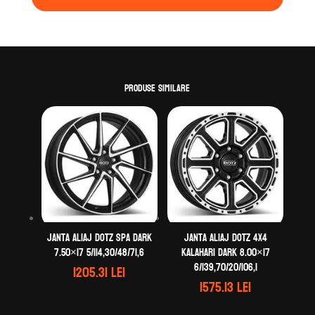
Produse similare
Janta aliaj DOTZ Spa dark
Janta aliaj DOTZ 4X4
7.50×17 5/114,30/48/71,6
Kalahari dark 8.00×17
6/139,70/20/106,1
1205.31
lei
1575.13
lei