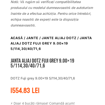
Notă: Vă rugăm să verificați compatibilitatea
produsului cu modelul dumneavoastră de autoturism
înainte de a efectua achiziția. Pentru orice întrebări,
echipa noastră de experți este la dispoziția
dumneavoastră.
ACASĂ
/
JANTE
/
JANTE ALIAJ DOTZ
/ JANTA
ALIAJ DOTZ FUJI GREY 9.00×19
5/114,30/40/71,6
Janta aliaj DOTZ Fuji grey 9.00×19
5/114,30/40/71,6
DOTZ Fuji grey 9.00×19 5/114,30/40/71,6
1554.83
lei
⚡ Doar 4 bucăți rămase! Comandă acum!