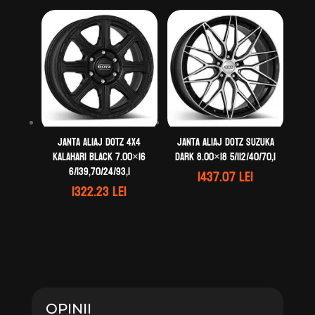
Janta aliaj DOTZ 4X4
Janta aliaj DOTZ Suzuka
Kalahari black 7.00×16
dark 8.00×18 5/112/40/70,1
6/139,70/24/93,1
1437.07
lei
1322.23
lei
OPINII