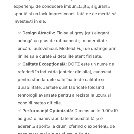
experiență de conducere îmbunătățită, siguranță
sporită și un look impresionant. Iată de ce merită să
investești în ele:
✅
Design Atractiv:
Finisajul grey (gri) elegant
adaugă un plus de rafinament și modernitate
oricărui autovehicul. Modelul Fuji se distinge prin
liniile sale curate și detaliile atent finisate.
✅
Calitate Excepțională:
DOTZ este un nume de
referință în industria jantelor din aliaj, cunoscut
pentru standardele sale înalte de calitate și
durabilitate. Jantele sunt fabricate folosind
tehnologii avansate pentru a rezista la uzură și
condiții meteo dificile.
✅
Performanță Optimizată:
Dimensiunile 9.00×19
asigură o manevrabilitate îmbunătățită și o
aderență sporită la drum, oferind o experiență de
conducere mai sigură și mai plăcută.