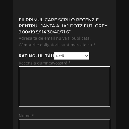
FII PRIMUL CARE SCRII O RECENZIE
PENTRU „JANTA ALIAJ DOTZ FUJI GREY
9.00×19 5/114,30/40/71,6”
Adresa ta de email nu va fi publicată.
Câmpurile obligatorii sunt marcate cu
*
RATING-UL TĂU
Recenzia dumneavoastră
*
Nume
*