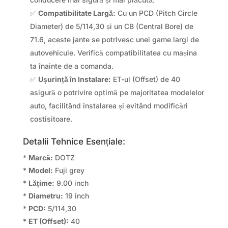
✅
Compatibilitate Largă:
Cu un PCD (Pitch Circle
Diameter) de 5/114,30 și un CB (Central Bore) de
71.6, aceste jante se potrivesc unei game largi de
autovehicule. Verifică compatibilitatea cu mașina
ta înainte de a comanda.
✅
Ușurință în Instalare:
ET-ul (Offset) de 40
asigură o potrivire optimă pe majoritatea modelelor
auto, facilitând instalarea și evitând modificări
costisitoare.
Detalii Tehnice Esențiale:
*
Marcă:
DOTZ
*
Model:
Fuji grey
*
Lățime:
9.00 inch
*
Diametru:
19 inch
*
PCD:
5/114,30
*
ET (Offset):
40