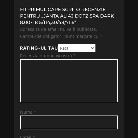
FII PRIMUL CARE SCRII O RECENZIE
PENTRU „JANTA ALIAJ DOTZ SPA DARK
8.00×18 5/114,30/48/71,6”
Adresa ta de email nu va fi publicată.
Câmpurile obligatorii sunt marcate cu
*
RATING-UL TĂU
Recenzia dumneavoastră
*
Nume
*
Email
*