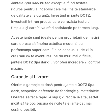
Jantele
Spa dark
nu fac excepție, fiind testate
riguros pentru a îndeplini cele mai înalte standarde
de calitate și siguranță. Investind în jante DOTZ,
investești într-un produs care va rezista testului
timpului și care îți va oferi satisfacție pe termen lung.
Aceste jante sunt ideale pentru proprietarii de mașini
care doresc să îmbine estetica modernă cu
performanța superioară. Fie că conduci zi de zi în
oraș sau că te aventurezi pe drumuri mai dificile,
jantele
DOTZ Spa dark
îți vor oferi încredere și control
maxim.
Garanție și Livrare:
Oferim o garanție extinsă pentru jantele
DOTZ Spa
dark
, acoperind defectele de fabricație și materialele.
Livrarea se face rapid și sigur, direct la ușa ta, astfel
încât să te poți bucura de noile tale jante cât mai
curând posibil.