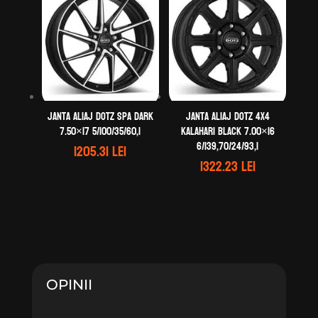
Janta aliaj DOTZ Spa dark
Janta aliaj DOTZ 4X4
7.50×17 5/100/35/60,1
Kalahari black 7.00×16
6/139,70/24/93,1
1205.31
lei
1322.23
lei
OPINII