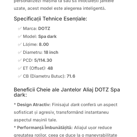
personalizezi mașina ta sau să înlocuiești jantele
uzate, acest model este alegerea inteligentă.
Specificații Tehnice Esențiale:
✅ Marca:
DOTZ
✅ Model:
Spa dark
✅ Lățime:
8.00
✅ Diametru:
18 inch
✅ PCD:
5/114.30
✅ ET (Offset):
48
✅ CB (Diametru Butuc):
71.6
Beneficii Cheie ale Jantelor Aliaj DOTZ Spa
dark:
*
Design Atractiv:
Finisajul
dark
conferă un aspect
sofisticat și agresiv, transformând instantaneu
aspectul mașinii tale.
*
Performanță Îmbunătățită:
Aliajul ușor reduce
greutatea roților, ceea ce duce la o manevrabilitate