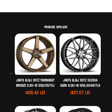
Produse similare
Janta aliaj DOTZ MarinaBay
Janta aliaj DOTZ Suzuka
bronze 8.50×19 5/112/35/70,1
dark 8.00×18 5/114,30/48/71,6
1435.42
lei
1437.07
lei