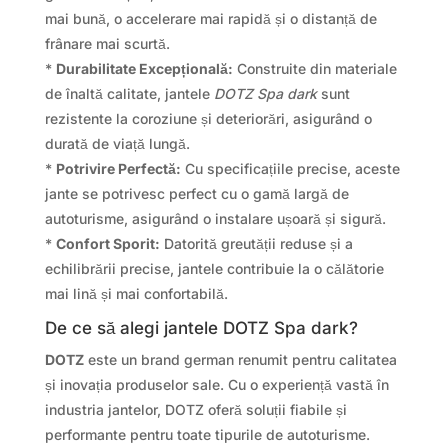
mai bună, o accelerare mai rapidă și o distanță de
frânare mai scurtă.
*
Durabilitate Excepțională:
Construite din materiale
de înaltă calitate, jantele
DOTZ Spa dark
sunt
rezistente la coroziune și deteriorări, asigurând o
durată de viață lungă.
*
Potrivire Perfectă:
Cu specificațiile precise, aceste
jante se potrivesc perfect cu o gamă largă de
autoturisme, asigurând o instalare ușoară și sigură.
*
Confort Sporit:
Datorită greutății reduse și a
echilibrării precise, jantele contribuie la o călătorie
mai lină și mai confortabilă.
De ce să alegi jantele DOTZ Spa dark?
DOTZ
este un brand german renumit pentru calitatea
și inovația produselor sale. Cu o experiență vastă în
industria jantelor, DOTZ oferă soluții fiabile și
performante pentru toate tipurile de autoturisme.