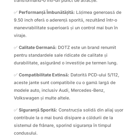
transformând-o într-un punct de atracție.
✅
Performanță Îmbunătățită:
Lățimea generoasă de
9.50 inch oferă o aderență sporită, rezultând într-o
manevrabilitate superioară și un control mai bun în
viraje.
✅
Calitate Germană:
DOTZ este un brand renumit
pentru standardele sale ridicate de calitate și
durabilitate, asigurând o investiție pe termen lung.
✅
Compatibilitate Extinsă:
Datorită PCD-ului 5/112,
aceste jante sunt compatibile cu o gamă largă de
modele auto, inclusiv Audi, Mercedes-Benz,
Volkswagen și multe altele.
✅
Siguranță Sporită:
Construcția solidă din aliaj ușor
contribuie la o mai bună disipare a căldurii de la
sistemul de frânare, sporind siguranța în timpul
condusului.