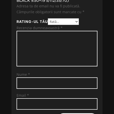
BLACK 9.50×19 5/112/35/70,1”
Adresa ta de email nu va fi publicată.
Câmpurile obligatorii sunt marcate cu
*
RATING-UL TĂU
Recenzia dumneavoastră
*
Nume
*
Email
*