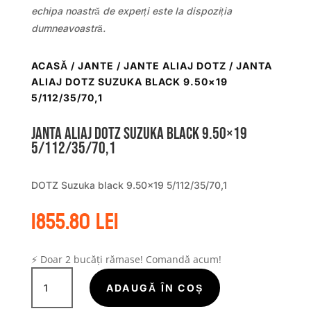
echipa noastră de experți este la dispoziția
dumneavoastră.
ACASĂ
/
JANTE
/
JANTE ALIAJ DOTZ
/ JANTA
ALIAJ DOTZ SUZUKA BLACK 9.50×19
5/112/35/70,1
Janta aliaj DOTZ Suzuka black 9.50×19
5/112/35/70,1
DOTZ Suzuka black 9.50×19 5/112/35/70,1
1855.80
lei
⚡ Doar 2 bucăți rămase! Comandă acum!
Cantitate
Janta
ADAUGĂ ÎN COȘ
aliaj