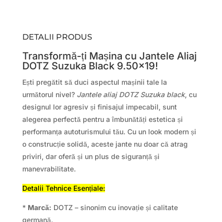
DETALII PRODUS
Transformă-ți Mașina cu Jantele Aliaj
DOTZ Suzuka Black 9.50×19!
Ești pregătit să duci aspectul mașinii tale la
următorul nivel?
Jantele aliaj DOTZ Suzuka black
, cu
designul lor agresiv și finisajul impecabil, sunt
alegerea perfectă pentru a îmbunătăți estetica și
performanța autoturismului tău. Cu un look modern și
o construcție solidă, aceste jante nu doar că atrag
priviri, dar oferă și un plus de siguranță și
manevrabilitate.
Detalii Tehnice Esențiale:
*
Marcă:
DOTZ – sinonim cu inovație și calitate
germană.