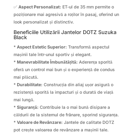
✅
Aspect Personalizat:
ET-ul de 35 mm permite o
poziționare mai agresivă a roților în pasaj, oferind un
look personalizat și distinctiv.
Beneficiile Utilizării Jantelor DOTZ Suzuka
Black
*
Aspect Estetic Superior:
Transformă aspectul
mașinii tale într-unul sportiv și elegant.
*
Manevrabilitate Îmbunătățită:
Aderența sporită
oferă un control mai bun și o experiență de condus
mai plăcută.
*
Durabilitate:
Construcția din aliaj ușor asigură o
rezistență sporită la impacturi și o durată de viață
mai lungă.
*
Siguranță:
Contribuie la o mai bună disipare a
căldurii de la sistemul de frânare, sporind siguranța.
*
Valoare de Revânzare:
Jantele de calitate DOTZ
pot crește valoarea de revânzare a mașinii tale.