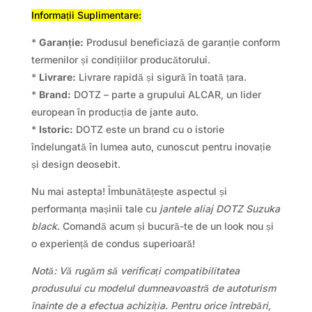
Informații Suplimentare:
*
Garanție:
Produsul beneficiază de garanție conform
termenilor și condițiilor producătorului.
*
Livrare:
Livrare rapidă și sigură în toată țara.
*
Brand:
DOTZ – parte a grupului ALCAR, un lider
european în producția de jante auto.
*
Istoric:
DOTZ este un brand cu o istorie
îndelungată în lumea auto, cunoscut pentru inovație
și design deosebit.
Nu mai astepta! Îmbunătățește aspectul și
performanța mașinii tale cu
jantele aliaj DOTZ Suzuka
black
. Comandă acum și bucură-te de un look nou și
o experiență de condus superioară!
Notă: Vă rugăm să verificați compatibilitatea
produsului cu modelul dumneavoastră de autoturism
înainte de a efectua achiziția. Pentru orice întrebări,