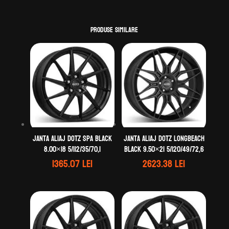
Produse similare
Janta aliaj DOTZ Spa black
Janta aliaj DOTZ LongBeach
8.00×18 5/112/35/70,1
black 9.50×21 5/120/49/72,6
1365.07
lei
2623.38
lei