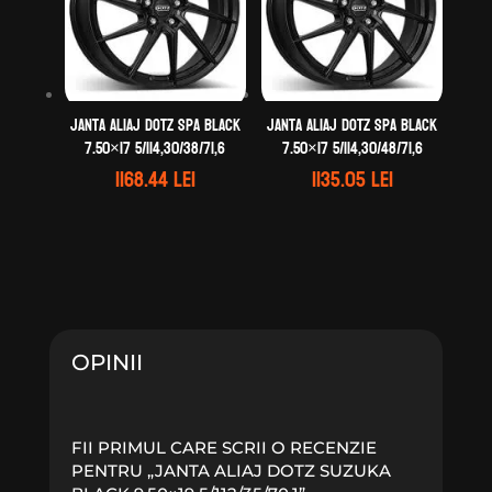
Janta aliaj DOTZ Spa black
Janta aliaj DOTZ Spa black
7.50×17 5/114,30/38/71,6
7.50×17 5/114,30/48/71,6
1168.44
lei
1135.05
lei
OPINII
FII PRIMUL CARE SCRII O RECENZIE
PENTRU „JANTA ALIAJ DOTZ SUZUKA