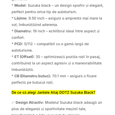
*
Model:
Suzuka black – un design sportiv și elegant,
perfect pentru orice tip de autoturism.
*
Lățime:
9.50 inch – asigură o amprentă mai mare la
sol, îmbunătățind aderența.
*
Diametru:
19 inch – echilibrul ideal între aspect și
confort.
*
PCD:
5/112 – compatibil cu o gamă largă de
autoturisme.
*
ET (Offset):
35 – optimizează poziția roții în pasaj,
contribuind la un aspect agresiv și o manevrabilitate
îmbunătățită.
*
CB (Diametru butuc):
70.1 mm – asigură o fixare
perfectă pe butucul roții.
De ce să alegi Jantele Aliaj DOTZ Suzuka Black?
✅
Design Atractiv:
Modelul Suzuka black adaugă un
plus de eleganță și sportivitate mașinii tale,