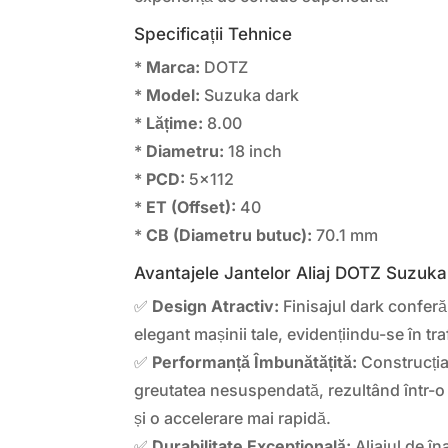
Specificații Tehnice
*
Marca:
DOTZ
*
Model:
Suzuka dark
*
Lățime:
8.00
*
Diametru:
18 inch
*
PCD:
5×112
*
ET (Offset):
40
*
CB (Diametru butuc):
70.1 mm
Avantajele Jantelor Aliaj DOTZ Suzuk
✅
Design Atractiv:
Finisajul dark conferă
elegant mașinii tale, evidențiindu-se în tra
✅
Performanță Îmbunătățită:
Construcția
greutatea nesuspendată, rezultând într-o
și o accelerare mai rapidă.
✅
Durabilitate Excepțională:
Aliajul de în