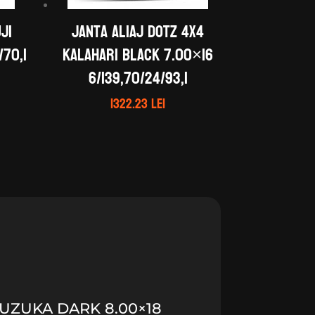
ji
Janta aliaj DOTZ 4X4
/70,1
Kalahari black 7.00×16
6/139,70/24/93,1
1322.23
lei
SUZUKA DARK 8.00×18