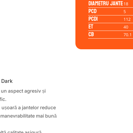
Diametru jante
18
PCD
5
PCD1
112
ET
40
CB
70.1
a Dark
 un aspect agresiv și
fic.
 ușoară a jantelor reduce
 manevrabilitate mai bună
altă calitate asigură