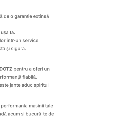
ă de o garanție extinsă
 ușa ta.
r într-un service
tă și sigură.
DOTZ
pentru a oferi un
erformanță fiabilă.
este jante aduc spiritul
 performanța mașinii tale
ndă acum și bucură-te de