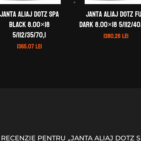
Janta aliaj DOTZ Spa
Janta aliaj DOTZ Fu
black 8.00×18
dark 8.00×18 5/112/40
5/112/35/70,1
1380.26
lei
1365.07
lei
O RECENZIE PENTRU „JANTA ALIAJ DOTZ 