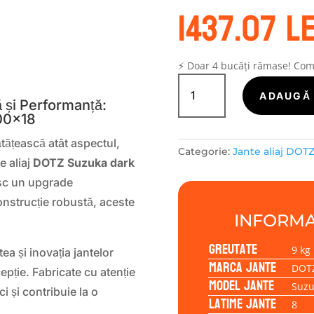
1437.07
le
S
⚡ Doar 4 bucăți rămase! Co
Cantitate
Janta
ADAUGĂ 
 și Performanță:
aliaj
.00×18
DOTZ
Suzuka
tățească atât aspectul,
Categorie:
Jante aliaj DOT
dark
e aliaj
DOTZ Suzuka dark
8.00x18
esc un upgrade
5/112/40/70,1
onstrucție robustă, aceste
INFORMA
Greutate
9 kg
ea și inovația jantelor
Marca jante
DOT
pție. Fabricate cu atenție
Model jante
Suzu
ci și contribuie la o
Latime jante
8