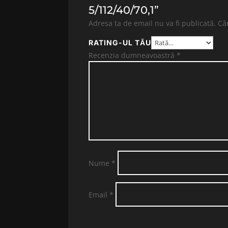
5/112/40/70,1”
Adresa ta de email nu va fi publicată.
Câ
RATING-UL TĂU
Recenzia dumneavoastră
*
Nume
*
Email
*