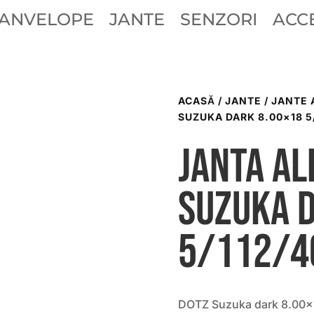
ANVELOPE
JANTE
SENZORI
ACCE
ACASĂ
/
JANTE
/
JANTE 
SUZUKA DARK 8.00×18 5/
Janta al
Suzuka 
5/112/4
DOTZ Suzuka dark 8.00×1