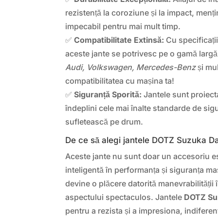
rezistență la coroziune și la impact, menț
impecabil pentru mai mult timp.
✅
Compatibilitate Extinsă:
Cu specificați
aceste jante se potrivesc pe o gamă largă
Audi, Volkswagen, Mercedes-Benz
și mul
compatibilitatea cu mașina ta!
✅
Siguranță Sporită:
Jantele sunt proiecta
îndeplini cele mai înalte standarde de sigu
sufletească pe drum.
De ce să alegi jantele DOTZ Suzuka D
Aceste jante nu sunt doar un accesoriu este
inteligentă în performanța și siguranța maș
devine o plăcere datorită manevrabilității 
aspectului spectaculos. Jantele
DOTZ Su
pentru a rezista și a impresiona, indiferen