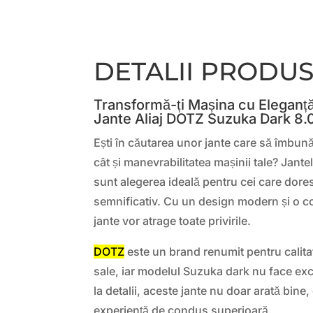
DETALII PRODU
Transformă-ți Mașina cu Eleganță
Jante Aliaj DOTZ Suzuka Dark 8
Ești în căutarea unor jante care să îmbună
cât și manevrabilitatea mașinii tale? Jantel
sunt alegerea ideală pentru cei care dor
semnificativ. Cu un design modern și o c
jante vor atrage toate privirile.
DOTZ
este un brand renumit pentru calitat
sale, iar modelul Suzuka dark nu face exce
la detalii, aceste jante nu doar arată bine, 
experiență de condus superioară.