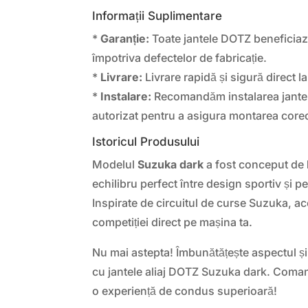
Informații Suplimentare
*
Garanție:
Toate jantele DOTZ beneficiaz
împotriva defectelor de fabricație.
*
Livrare:
Livrare rapidă și sigură direct la
*
Instalare:
Recomandăm instalarea jantelo
autorizat pentru a asigura montarea corec
Istoricul Produsului
Modelul
Suzuka dark
a fost conceput de
echilibru perfect între design sportiv și p
Inspirate de circuitul de curse Suzuka, ac
competiției direct pe mașina ta.
Nu mai astepta! Îmbunătățește aspectul și
cu jantele aliaj DOTZ Suzuka dark. Coma
o experiență de condus superioară!