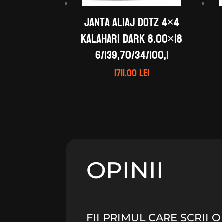
Janta aliaj DOTZ 4×4
Kalahari dark 8.00×18
6/139,70/34/100,1
1711.00
lei
OPINII
FII PRIMUL CARE SCRII 