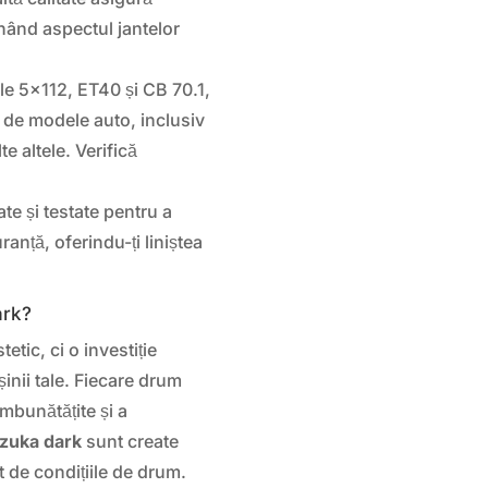
inând aspectul jantelor
ile 5×112, ET40 și CB 70.1,
 de modele auto, inclusiv
te altele. Verifică
te și testate pentru a
ranță, oferindu-ți liniștea
ark?
tic, ci o investiție
inii tale. Fiecare drum
îmbunătățite și a
zuka dark
sunt create
t de condițiile de drum.