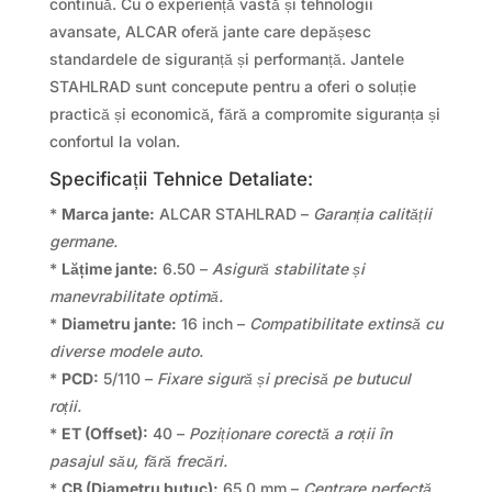
continuă. Cu o experiență vastă și tehnologii
avansate, ALCAR oferă jante care depășesc
standardele de siguranță și performanță. Jantele
STAHLRAD sunt concepute pentru a oferi o soluție
practică și economică, fără a compromite siguranța și
confortul la volan.
Specificații Tehnice Detaliate:
*
Marca jante:
ALCAR STAHLRAD –
Garanția calității
germane.
*
Lățime jante:
6.50 –
Asigură stabilitate și
manevrabilitate optimă.
*
Diametru jante:
16 inch –
Compatibilitate extinsă cu
diverse modele auto.
*
PCD:
5/110 –
Fixare sigură și precisă pe butucul
roții.
*
ET (Offset):
40 –
Poziționare corectă a roții în
pasajul său, fără frecări.
*
CB (Diametru butuc):
65.0 mm –
Centrare perfectă