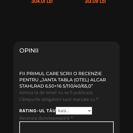
304.01
lei
313.09
lei
OPINII
FII PRIMUL CARE SCRII O RECENZIE
PENTRU „JANTA TABLA (OTEL) ALCAR
STAHLRAD 6.50×16 5/110/40/65,0”
Adresa ta de email nu va fi publicată.
Câmpurile obligatorii sunt marcate cu
*
RATING-UL TĂU
Recenzia dumneavoastră
*