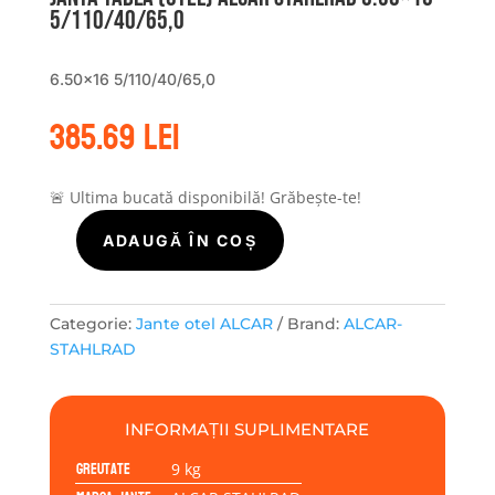
5/110/40/65,0
6.50×16 5/110/40/65,0
385.69
lei
🚨 Ultima bucată disponibilă! Grăbește-te!
ADAUGĂ ÎN COȘ
Cantitate
Janta
tabla
(otel)
Categorie:
Jante otel ALCAR
Brand:
ALCAR-
ALCAR
STAHLRAD
STAHLRAD
6.50x16
5/110/40/65,0
INFORMAȚII SUPLIMENTARE
Greutate
9 kg