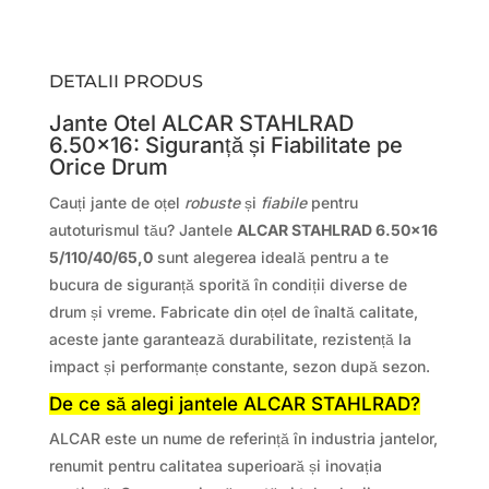
DETALII PRODUS
Jante Otel ALCAR STAHLRAD
6.50×16: Siguranță și Fiabilitate pe
Orice Drum
Cauți jante de oțel
robuste
și
fiabile
pentru
autoturismul tău? Jantele
ALCAR STAHLRAD 6.50×16
5/110/40/65,0
sunt alegerea ideală pentru a te
bucura de siguranță sporită în condiții diverse de
drum și vreme. Fabricate din oțel de înaltă calitate,
aceste jante garantează durabilitate, rezistență la
impact și performanțe constante, sezon după sezon.
De ce să alegi jantele ALCAR STAHLRAD?
ALCAR este un nume de referință în industria jantelor,
renumit pentru calitatea superioară și inovația