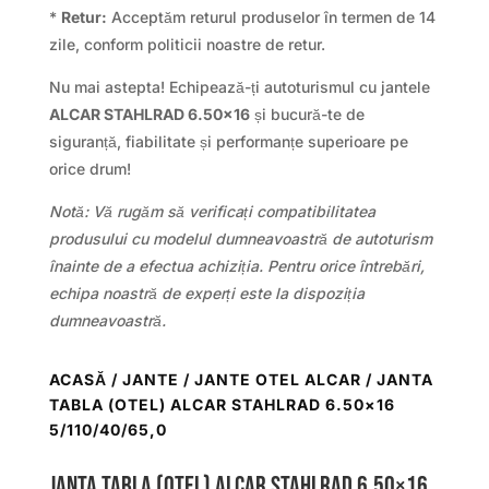
*
Retur:
Acceptăm returul produselor în termen de 14
zile, conform politicii noastre de retur.
Nu mai astepta! Echipează-ți autoturismul cu jantele
ALCAR STAHLRAD 6.50×16
și bucură-te de
siguranță, fiabilitate și performanțe superioare pe
orice drum!
Notă: Vă rugăm să verificați compatibilitatea
produsului cu modelul dumneavoastră de autoturism
înainte de a efectua achiziția. Pentru orice întrebări,
echipa noastră de experți este la dispoziția
dumneavoastră.
ACASĂ
/
JANTE
/
JANTE OTEL ALCAR
/ JANTA
TABLA (OTEL) ALCAR STAHLRAD 6.50×16
5/110/40/65,0
Janta tabla (otel) ALCAR STAHLRAD 6.50×16