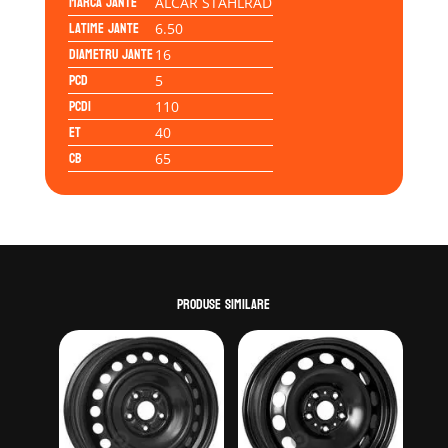
Marca jante
ALCAR STAHLRAD
Latime jante
6.50
Diametru jante
16
PCD
5
PCD1
110
ET
40
CB
65
Produse similare