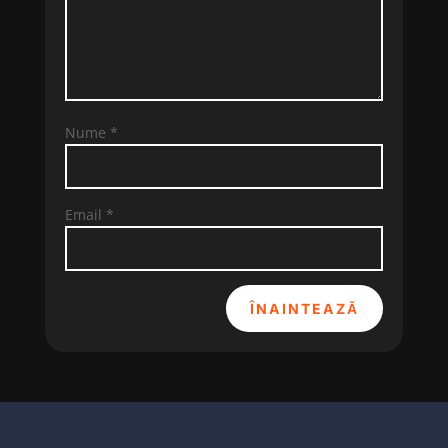
Nume
*
Email
*
ÎNAINTEAZĂ