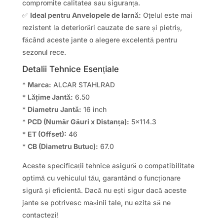
compromite calitatea sau siguranța.
✅
Ideal pentru Anvelopele de Iarnă:
Oțelul este mai
rezistent la deteriorări cauzate de sare și pietriș,
făcând aceste jante o alegere excelentă pentru
sezonul rece.
Detalii Tehnice Esențiale
*
Marca:
ALCAR STAHLRAD
*
Lățime Jantă:
6.50
*
Diametru Jantă:
16 inch
*
PCD (Număr Găuri x Distanța):
5×114.3
*
ET (Offset):
46
*
CB (Diametru Butuc):
67.0
Aceste specificații tehnice asigură o compatibilitate
optimă cu vehiculul tău, garantând o funcționare
sigură și eficientă. Dacă nu ești sigur dacă aceste
jante se potrivesc mașinii tale, nu ezita să ne
contactezi!