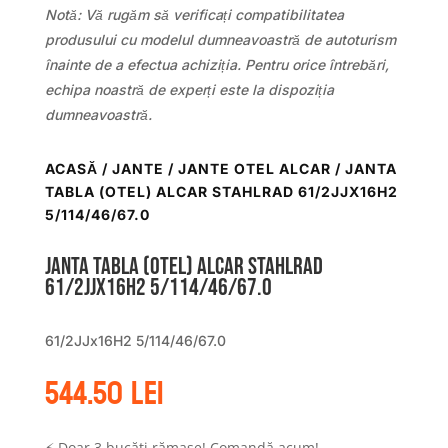
Notă: Vă rugăm să verificați compatibilitatea
produsului cu modelul dumneavoastră de autoturism
înainte de a efectua achiziția. Pentru orice întrebări,
echipa noastră de experți este la dispoziția
dumneavoastră.
ACASĂ
/
JANTE
/
JANTE OTEL ALCAR
/ JANTA
TABLA (OTEL) ALCAR STAHLRAD 61/2JJX16H2
5/114/46/67.0
Janta tabla (otel) ALCAR STAHLRAD
61/2JJx16H2 5/114/46/67.0
61/2JJx16H2 5/114/46/67.0
544.50
lei
⚡ Doar 3 bucăți rămase! Comandă acum!