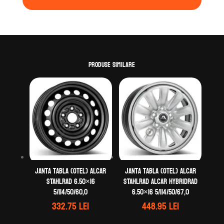
Produse similare
Janta tabla (otel) ALCAR
Janta tabla (otel) ALCAR
STAHLRAD 6.50×16
STAHLRAD ALCAR HYBRIDRAD
5/114/50/60,0
6.50×16 5/114/50/67,0
332.75
lei
448.95
lei