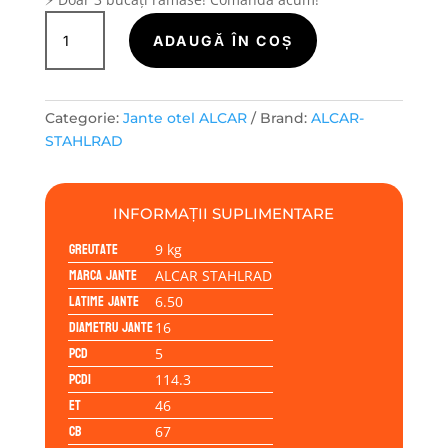
Cantitate
Janta
ADAUGĂ ÎN COȘ
tabla
(otel)
ALCAR
Categorie:
Jante otel ALCAR
Brand:
ALCAR-
STAHLRAD
STAHLRAD
61/2JJx16H2
5/114/46/67.0
INFORMAȚII SUPLIMENTARE
Greutate
9 kg
Marca jante
ALCAR STAHLRAD
Latime jante
6.50
Diametru jante
16
PCD
5
PCD1
114.3
ET
46
CB
67