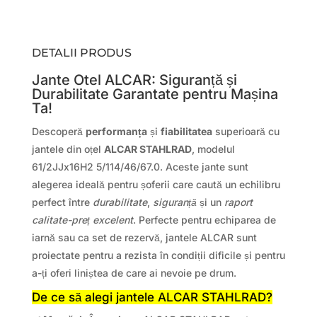
DETALII PRODUS
Jante Otel ALCAR: Siguranță și
Durabilitate Garantate pentru Mașina
Ta!
Descoperă
performanța
și
fiabilitatea
superioară cu
jantele din oțel
ALCAR STAHLRAD
, modelul
61/2JJx16H2 5/114/46/67.0. Aceste jante sunt
alegerea ideală pentru șoferii care caută un echilibru
perfect între
durabilitate
,
siguranță
și un
raport
calitate-preț excelent
. Perfecte pentru echiparea de
iarnă sau ca set de rezervă, jantele ALCAR sunt
proiectate pentru a rezista în condiții dificile și pentru
a-ți oferi liniștea de care ai nevoie pe drum.
De ce să alegi jantele ALCAR STAHLRAD?