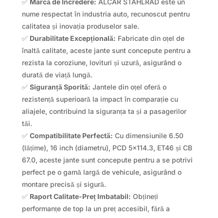
✅
Marcă de Încredere:
ALCAR STAHLRAD este un
nume respectat în industria auto, recunoscut pentru
calitatea și inovația produselor sale.
✅
Durabilitate Excepțională:
Fabricate din oțel de
înaltă calitate, aceste jante sunt concepute pentru a
rezista la coroziune, lovituri și uzură, asigurând o
durată de viață lungă.
✅
Siguranță Sporită:
Jantele din oțel oferă o
rezistență superioară la impact în comparație cu
aliajele, contribuind la siguranța ta și a pasagerilor
tăi.
✅
Compatibilitate Perfectă:
Cu dimensiunile 6.50
(lățime), 16 inch (diametru), PCD 5×114.3, ET46 și CB
67.0, aceste jante sunt concepute pentru a se potrivi
perfect pe o gamă largă de vehicule, asigurând o
montare precisă și sigură.
✅
Raport Calitate-Preț Imbatabil:
Obțineți
performanțe de top la un preț accesibil, fără a