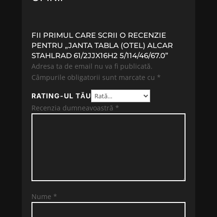
FII PRIMUL CARE SCRII O RECENZIE
PENTRU „JANTA TABLA (OTEL) ALCAR
STAHLRAD 61/2JJX16H2 5/114/46/67.0”
Adresa ta de email nu va fi publicată.
Câmpurile obligatorii sunt marcate cu
*
RATING-UL TĂU
Recenzia dumneavoastră
*
Nume
*