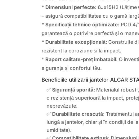
*
Dimensiuni perfecte:
6Jx15H2 (Lățime 6
– asigură compatibilitatea cu o gamă larg
*
Specificații tehnice optimizate:
PCD 4/1
garantează o potrivire perfectă și o manev
*
Durabilitate excepțională:
Construite din
rezistent la coroziune și la impact.
*
Raport calitate-preț imbatabil:
O investi
siguranța și confortul tău.
Beneficiile utilizării jantelor ALCAR 
✅
Siguranță sporită:
Materialul robust ș
o rezistență superioară la impact, protej
neprevăzute.
✅
Durabilitate crescută:
Tratamentul an
lungă a jantelor, chiar și în condiții de ia
umiditate).
✅
Compatibilitate extinsă:
Dimensiunile