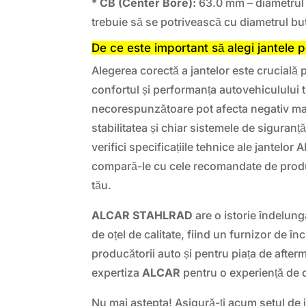
*
CB (Center Bore):
63.0 mm – diametrul g
trebuie să se potrivească cu diametrul bu
De ce este important să alegi jantele p
Alegerea corectă a jantelor este crucială 
confortul și performanța autovehiculului 
necorespunzătoare pot afecta negativ man
stabilitatea și chiar sistemele de siguranț
verifici specificațiile tehnice ale jantel
compară-le cu cele recomandate de produ
tău.
ALCAR STAHLRAD
are o istorie îndelung
de oțel de calitate, fiind un furnizor de î
producătorii auto și pentru piața de after
expertiza
ALCAR
pentru o experiență de 
Nu mai astepta! Asigură-ți acum setul de