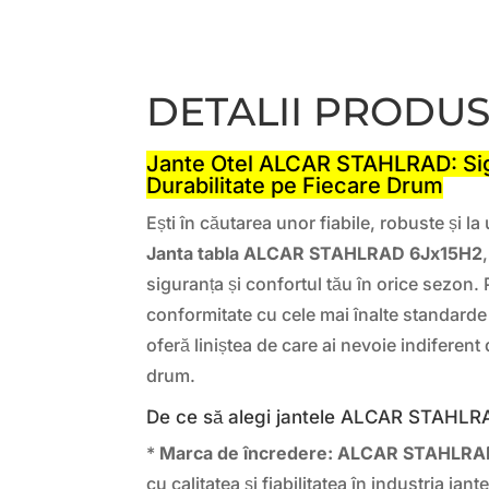
DETALII PRODU
Jante Otel ALCAR STAHLRAD: Sig
Durabilitate pe Fiecare Drum
Ești în căutarea unor
fiabile, robuste și la
Janta tabla ALCAR STAHLRAD 6Jx15H2
siguranța și confortul tău în orice sezon. P
conformitate cu cele mai înalte standarde 
oferă liniștea de care ai nevoie indiferent
drum.
De ce să alegi jantele ALCAR STAHL
*
Marca de încredere:
ALCAR STAHLRA
cu calitatea și fiabilitatea în industria jante