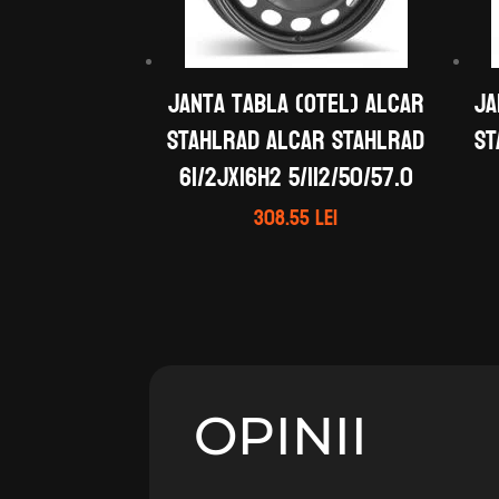
Janta tabla (otel) ALCAR
Ja
STAHLRAD ALCAR STAHLRAD
ST
61/2Jx16H2 5/112/50/57.0
308.55
lei
OPINII