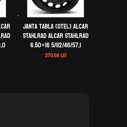
LCAR
Janta tabla (otel) ALCAR
LRAD
STAHLRAD ALCAR STAHLRAD
0,0
6.50×16 5/112/46/57,1
370.56
lei