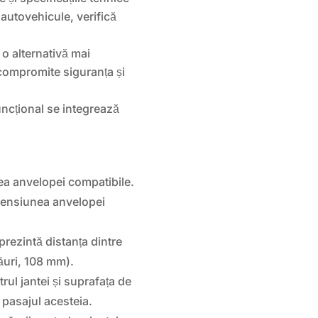
autovehicule, verifică
 o alternativă mai
 compromite siguranța și
uncțional se integrează
mea anvelopei compatibile.
mensiunea anvelopei
prezintă distanța dintre
ăuri, 108 mm).
rul jantei și suprafața de
 pasajul acesteia.