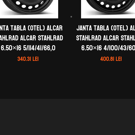
nta tabla (otel) ALCAR
Janta tabla (otel) A
AHLRAD ALCAR STAHLRAD
STAHLRAD ALCAR STAH
6.50×16 5/114/41/66,0
6.50×16 4/100/43/6
340.31
lei
400.81
lei