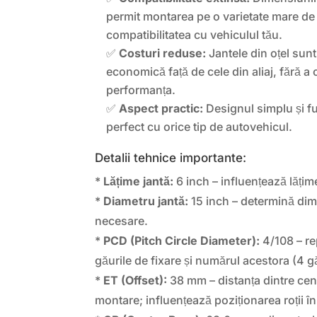
permit montarea pe o varietate mare de 
compatibilitatea cu vehiculul tău.
✅
Costuri reduse:
Jantele din oțel sunt
economică față de cele din aliaj, fără a
performanța.
✅
Aspect practic:
Designul simplu și f
perfect cu orice tip de autovehicul.
Detalii tehnice importante:
*
Lățime jantă:
6 inch – influențează lăți
*
Diametru jantă:
15 inch – determină di
necesare.
*
PCD (Pitch Circle Diameter):
4/108 – re
găurile de fixare și numărul acestora (4 g
*
ET (Offset):
38 mm – distanța dintre cent
montare; influențează poziționarea roții în