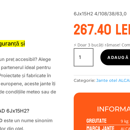
6Jx15H2 4/108/38/63,0
267.40
le
S
uranță și
⚡ Doar 3 bucăți rămase! Co
Cantitate
Janta
ADAUGĂ 
 un preț accesibil? Alege
tabla
, partenerul ideal pentru
(otel)
ALCAR
roiectate și fabricate în
Categorie:
Jante otel ALCA
STAHLRAD
europene, aceste jante îți
6Jx15H2
 de condițiile meteo sau de
4/108/38/63,0
INFORMA
RAD 6Jx15H2?
Greutate
D
este un nume sinonim
9 kg
Marca jante
lor din oțel.
ALC