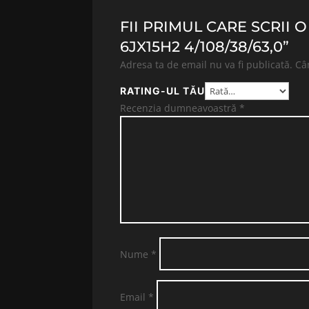
FII PRIMUL CARE SCRII 
6JX15H2 4/108/38/63,0”
Adresa ta de email nu va fi publicată.
Câ
RATING-UL TĂU
Recenzia dumneavoastră
*
Nume
*
Email
*