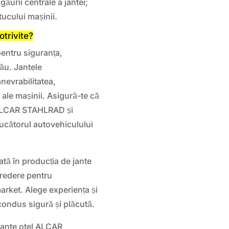
ăurii centrale a jantei;
tucului mașinii.
otrivite?
pentru siguranța,
tău. Jantele
evrabilitatea,
ă ale mașinii. Asigură-te că
or ALCAR STAHLRAD și
cătorul autovehiculului
ată în producția de jante
ncredere pentru
market. Alege experiența și
condus sigură și plăcută.
 jante otel ALCAR