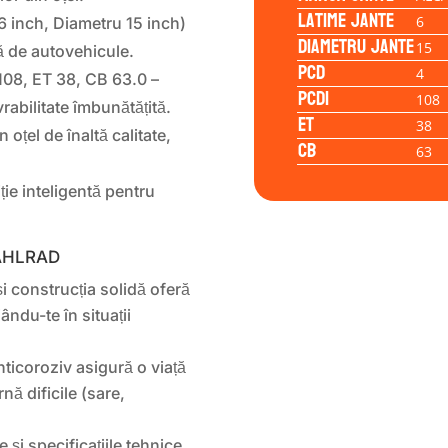
Latime jante
6
 inch, Diametru 15 inch)
Diametru jante
15
ă de autovehicule.
PCD
4
08, ET 38, CB 63.0 –
PCD1
108
rabilitate îmbunătățită.
ET
38
 oțel de înaltă calitate,
CB
63
ție inteligentă pentru
STAHLRAD
i construcția solidă oferă
ându-te în situații
ticoroziv asigură o viață
rnă dificile (sare,
 și specificațiile tehnice