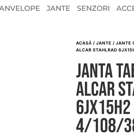
ANVELOPE
JANTE
SENZORI
ACCE
ACASĂ
/
JANTE
/
JANTE 
ALCAR STAHLRAD 6JX15H
Janta ta
ALCAR S
6Jx15H2
4/108/3