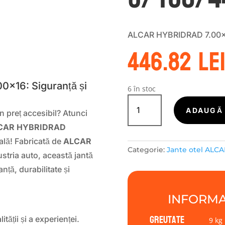
ALCAR HYBRIDRAD 7.00×
446.82
le
S
0×16: Siguranță și
6 în stoc
Cantitate
Janta
ADAUGĂ 
 un preț accesibil? Atunci
tabla
ALCAR HYBRIDRAD
(otel)
ALCAR
ală! Fabricată de
ALCAR
Categorie:
Jante otel ALCA
STAHLRAD
stria auto, această jantă
ALCAR
nță, durabilitate și
HYBRIDRAD
7.00x16
INFORMA
5/108/44/65,0
Greutate
ității și a experienței.
9 kg