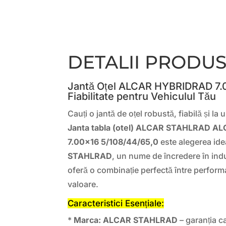
DETALII PRODU
Jantă Oțel ALCAR HYBRIDRAD 7.0
Fiabilitate pentru Vehiculul Tău
Cauți o jantă de oțel robustă, fiabilă și la
Janta tabla (otel) ALCAR STAHLRAD 
7.00×16 5/108/44/65,0
este alegerea ide
STAHLRAD
, un nume de încredere în indu
oferă o combinație perfectă între performa
valoare.
Caracteristici Esențiale:
*
Marca:
ALCAR STAHLRAD
– garanția cal