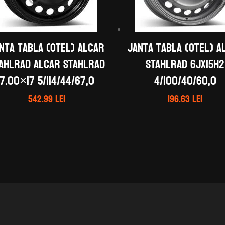
nta tabla (otel) ALCAR
Janta tabla (otel) A
AHLRAD ALCAR STAHLRAD
STAHLRAD 6Jx15H2
7.00×17 5/114/44/67,0
4/100/40/60,0
542.99
lei
196.63
lei