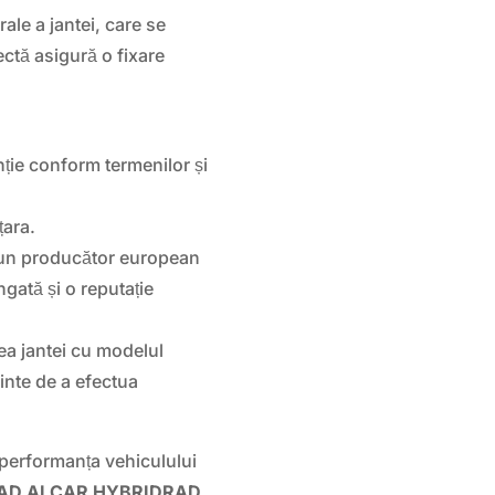
ale a jantei, care se
ectă asigură o fixare
ție conform termenilor și
țara.
n producător european
ngată și o reputație
tea jantei cu modelul
inte de a efectua
 performanța vehiculului
HLRAD ALCAR HYBRIDRAD