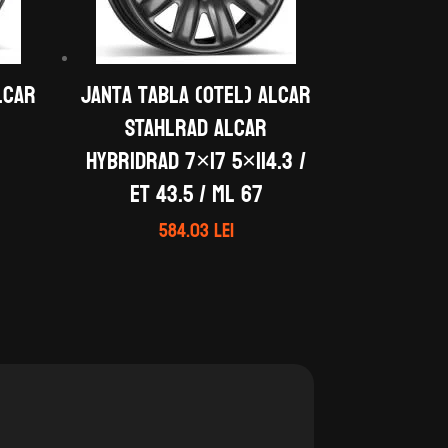
LCAR
Janta tabla (otel) ALCAR
STAHLRAD ALCAR
HYBRIDRAD 7×17 5×114.3 /
ET 43.5 / ML 67
584.03
lei