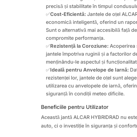
precisă și stabilitate în timpul condusul
✅
Cost-Eficientă:
Jantele de oțel ALCAR
economică inteligentă, oferind un raport
Sunt o alternativă mai accesibilă față de 
compromite performanța.
✅
Rezistență la Coroziune:
Acoperirea 
jantele împotriva ruginii și a factorilor 
menținându-le aspectul și funcționalita
✅
Ideală pentru Anvelope de Iarnă:
Dat
rezistenței lor, jantele de oțel sunt ale
utilizarea cu anvelopele de iarnă, oferi
siguranță în condiții meteo dificile.
Beneficiile pentru Utilizator
Această jantă ALCAR HYBRIDRAD nu est
auto, ci o investiție în siguranța și confort