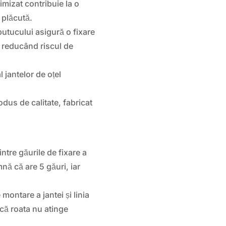
imizat contribuie la o
 plăcută.
utucului asigură o fixare
i, reducând riscul de
 jantelor de oțel
odus de calitate, fabricat
ntre găurile de fixare a
mnă că are 5 găuri, iar
montare a jantei și linia
 că roata nu atinge