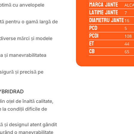
Marca jante
optimă cu anvelopele
ALC
Latime jante
7
Diametru jante
16
ită pentru o gamă largă de
PCD
5
PCD1
108
 diverse mărci și modele
ET
44
CB
65
ea și manevrabilitatea
sigură și precisă pe
 HYBRIDRAD
n oțel de înaltă calitate,
la condiții dificile de
ă și designul atent gândit
gurând o manevrabilitate