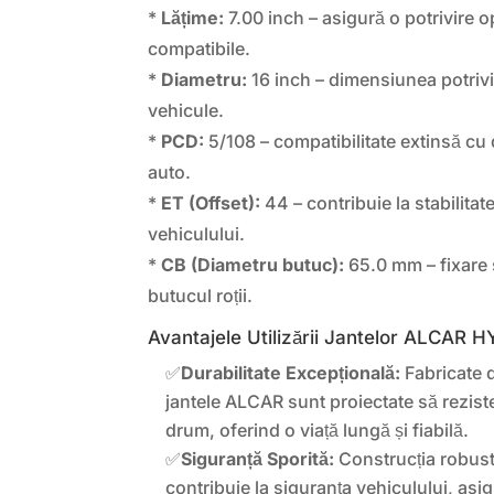
*
Lățime:
7.00 inch – asigură o potrivire 
compatibile.
*
Diametru:
16 inch – dimensiunea potriv
vehicule.
*
PCD:
5/108 – compatibilitate extinsă cu
auto.
*
ET (Offset):
44 – contribuie la stabilitat
vehiculului.
*
CB (Diametru butuc):
65.0 mm – fixare 
butucul roții.
Avantajele Utilizării Jantelor ALCAR
✅
Durabilitate Excepțională:
Fabricate di
jantele ALCAR sunt proiectate să reziste 
drum, oferind o viață lungă și fiabilă.
✅
Siguranță Sporită:
Construcția robust
contribuie la siguranța vehiculului, asi