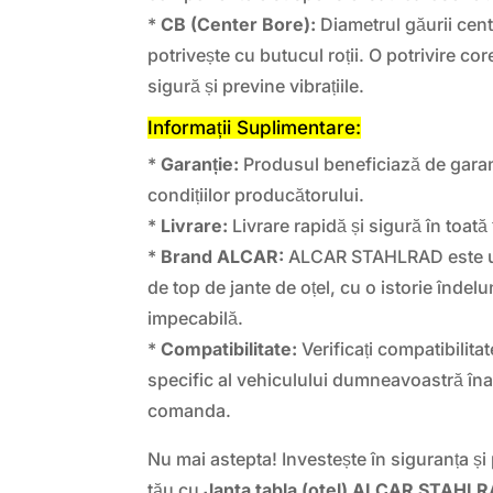
*
CB (Center Bore):
Diametrul găurii centr
potrivește cu butucul roții. O potrivire cor
sigură și previne vibrațiile.
Informații Suplimentare:
*
Garanție:
Produsul beneficiază de garan
condițiilor producătorului.
*
Livrare:
Livrare rapidă și sigură în toată 
*
Brand ALCAR:
ALCAR STAHLRAD este u
de top de jante de oțel, cu o istorie îndelu
impecabilă.
*
Compatibilitate:
Verificați compatibilita
specific al vehiculului dumneavoastră îna
comanda.
Nu mai astepta! Investește în siguranța și
tău cu
Janta tabla (otel) ALCAR STA