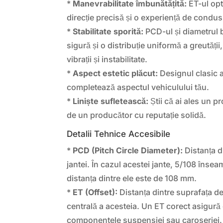
*
Manevrabilitate îmbunătățită:
ET-ul opt
direcție precisă și o experiență de condus
*
Stabilitate sporită:
PCD-ul și diametrul b
sigură și o distribuție uniformă a greutăți
vibrații și instabilitate.
*
Aspect estetic plăcut:
Designul clasic al
completează aspectul vehiculului tău.
*
Liniște sufletească:
Știi că ai ales un pr
de un producător cu reputație solidă.
Detalii Tehnice Accesibile
*
PCD (Pitch Circle Diameter):
Distanța di
jantei. În cazul acestei jante, 5/108 însea
distanța dintre ele este de 108 mm.
*
ET (Offset):
Distanța dintre suprafața de 
centrală a acesteia. Un ET corect asigură
componentele suspensiei sau caroseriei.