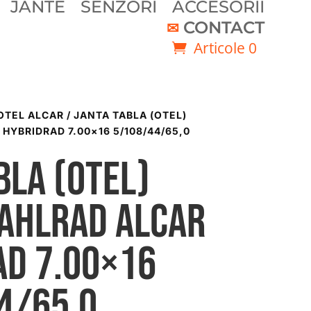
JANTE
SENZORI
ACCESORII
CONTACT
Articole 0
OTEL ALCAR
/ JANTA TABLA (OTEL)
HYBRIDRAD 7.00×16 5/108/44/65,0
bla (otel)
TAHLRAD ALCAR
AD 7.00×16
4/65,0