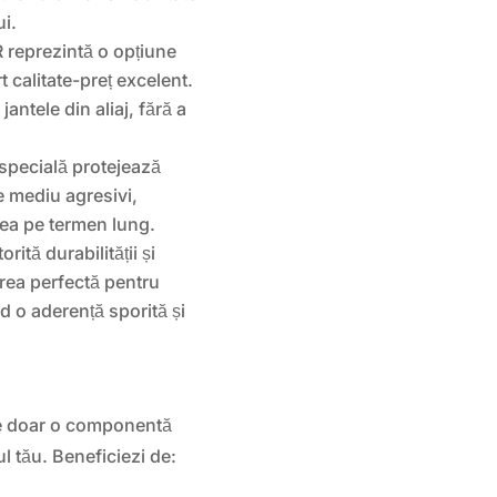
ui.
 reprezintă o opțiune
 calitate-preț excelent.
jantele din aliaj, fără a
specială protejează
de mediu agresivi,
tea pe termen lung.
orită durabilității și
gerea perfectă pentru
nd o aderență sporită și
e doar o componentă
ul tău. Beneficiezi de: