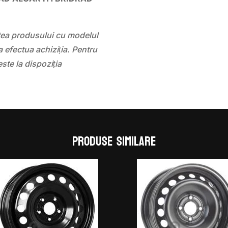
!
atea produsului cu modelul
 efectua achiziția. Pentru
este la dispoziția
Produse similare