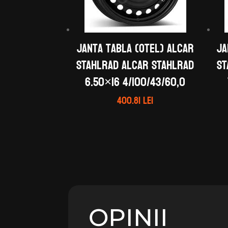
Janta tabla (otel) ALCAR
Ja
STAHLRAD ALCAR STAHLRAD
ST
6.50×16 4/100/43/60,0
400.81
lei
OPINII