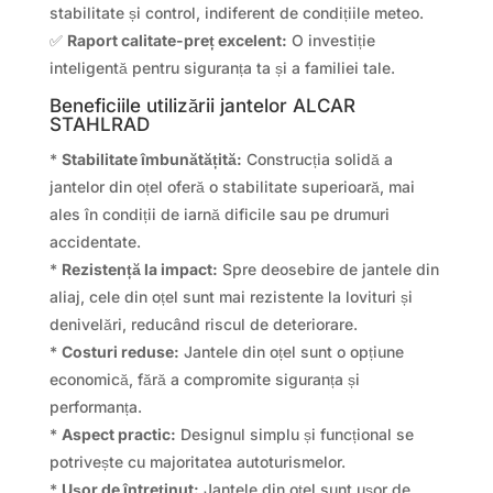
stabilitate și control, indiferent de condițiile meteo.
✅
Raport calitate-preț excelent:
O investiție
inteligentă pentru siguranța ta și a familiei tale.
Beneficiile utilizării jantelor ALCAR
STAHLRAD
*
Stabilitate îmbunătățită:
Construcția solidă a
jantelor din oțel oferă o stabilitate superioară, mai
ales în condiții de iarnă dificile sau pe drumuri
accidentate.
*
Rezistență la impact:
Spre deosebire de jantele din
aliaj, cele din oțel sunt mai rezistente la lovituri și
denivelări, reducând riscul de deteriorare.
*
Costuri reduse:
Jantele din oțel sunt o opțiune
economică, fără a compromite siguranța și
performanța.
*
Aspect practic:
Designul simplu și funcțional se
potrivește cu majoritatea autoturismelor.
*
Ușor de întreținut:
Jantele din oțel sunt ușor de