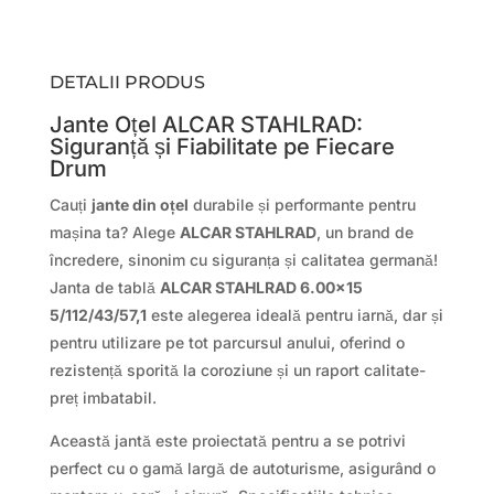
DETALII PRODUS
Jante Oțel ALCAR STAHLRAD:
Siguranță și Fiabilitate pe Fiecare
Drum
Cauți
jante din oțel
durabile și performante pentru
mașina ta? Alege
ALCAR STAHLRAD
, un brand de
încredere, sinonim cu siguranța și calitatea germană!
Janta de tablă
ALCAR STAHLRAD 6.00×15
5/112/43/57,1
este alegerea ideală pentru iarnă, dar și
pentru utilizare pe tot parcursul anului, oferind o
rezistență sporită la coroziune și un raport calitate-
preț imbatabil.
Această jantă este proiectată pentru a se potrivi
perfect cu o gamă largă de autoturisme, asigurând o