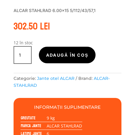
ALCAR STAHLRAD 6.00×15 5/112/43/57,1
302.50
lei
12 în stoc
Cantitate
Janta
ADAUGĂ ÎN COȘ
tabla
(otel)
ALCAR
Categorie:
Jante otel ALCAR
Brand:
ALCAR-
STAHLRAD
STAHLRAD
ALCAR
STAHLRAD
6.00x15
INFORMAȚII SUPLIMENTARE
5/112/43/57,1
Greutate
9 kg
Marca jante
ALCAR STAHLRAD
Latime jante
6