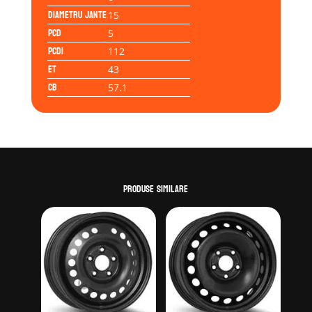
Diametru jante
15
PCD
5
PCD1
112
ET
43
CB
57.1
Produse similare