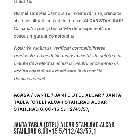
la ușa ta.
Nu mai astepta! E timpul să investești în siguranța ta
și a mașinii tale cu jantele din oțel
ALCAR STAHLRAD
!
Comandă acum și bucură-te de o experiență de
condus sigură și confortabilă!
Notă: Vă rugăm să verificați compatibilitatea
produsului cu modelul dumneavoastră de autoturism
înainte de a efectua achiziția. Pentru orice întrebări,
echipa noastră de experți este la dispoziția
dumneavoastră.
ACASĂ
/
JANTE
/
JANTE OTEL ALCAR
/ JANTA
TABLA (OTEL) ALCAR STAHLRAD ALCAR
STAHLRAD 6.00×15 5/112/43/57,1
Janta tabla (otel) ALCAR STAHLRAD ALCAR
STAHLRAD 6.00×15 5/112/43/57,1