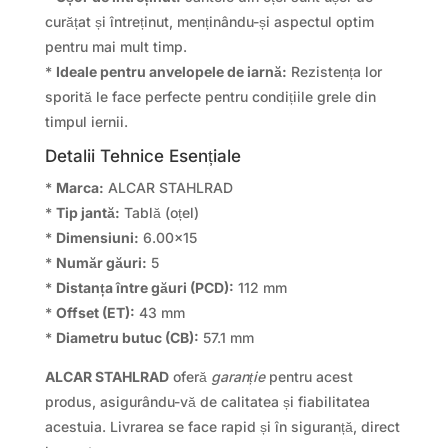
curățat și întreținut, menținându-și aspectul optim
pentru mai mult timp.
*
Ideale pentru anvelopele de iarnă:
Rezistența lor
sporită le face perfecte pentru condițiile grele din
timpul iernii.
Detalii Tehnice Esențiale
*
Marca:
ALCAR STAHLRAD
*
Tip jantă:
Tablă (oțel)
*
Dimensiuni:
6.00×15
*
Număr găuri:
5
*
Distanța între găuri (PCD):
112 mm
*
Offset (ET):
43 mm
*
Diametru butuc (CB):
57.1 mm
ALCAR STAHLRAD
oferă
garanție
pentru acest
produs, asigurându-vă de calitatea și fiabilitatea
acestuia. Livrarea se face rapid și în siguranță, direct