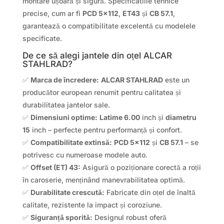
montare ușoară și sigură. Specificatiile tehnice
precise, cum ar fi
PCD 5×112
,
ET43
și
CB 57.1
,
garantează o compatibilitate excelentă cu modelele
specificate.
De ce să alegi jantele din oțel ALCAR
STAHLRAD?
✅
Marca de încredere:
ALCAR STAHLRAD
este un
producător european renumit pentru calitatea și
durabilitatea jantelor sale.
✅
Dimensiuni optime:
Latime 6.00
inch și
diametru
15
inch – perfecte pentru performanță și confort.
✅
Compatibilitate extinsă:
PCD 5×112
și
CB 57.1
– se
potrivesc cu numeroase modele auto.
✅
Offset (ET) 43:
Asigură o poziționare corectă a roții
în caroserie, menținând manevrabilitatea optimă.
✅
Durabilitate crescută:
Fabricate din oțel de înaltă
calitate, rezistente la impact și coroziune.
✅
Siguranță sporită:
Designul robust oferă