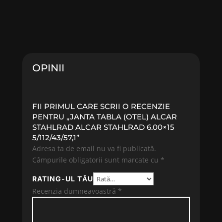
OPINII
FII PRIMUL CARE SCRII O RECENZIE
PENTRU „JANTA TABLA (OTEL) ALCAR
STAHLRAD ALCAR STAHLRAD 6.00×15
5/112/43/57,1”
Adresa ta de email nu va fi publicată.
Câmpurile obligatorii sunt marcate cu
*
RATING-UL TĂU
Recenzia dumneavoastră
*