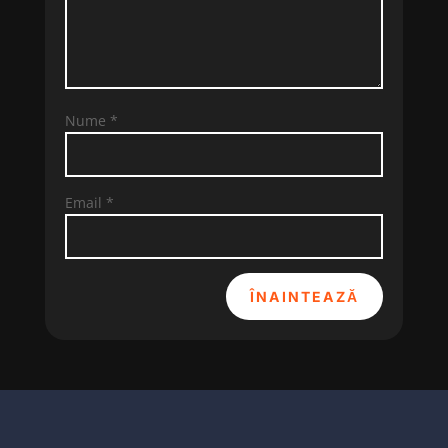
Nume
*
Email
*
ÎNAINTEAZĂ