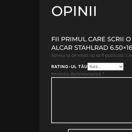
OPINII
FII PRIMUL CARE SCRII 
ALCAR STAHLRAD 6.50×16 
Adresa ta de email nu va fi publicată.
Câ
RATING-UL TĂU
Recenzia dumneavoastră
*