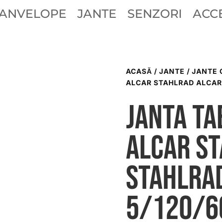
ANVELOPE
JANTE
SENZORI
ACCE
ACASĂ
/
JANTE
/
JANTE 
ALCAR STAHLRAD ALCAR 
Janta ta
ALCAR S
STAHLRA
5/120/6