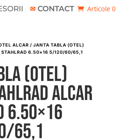
SORII
CONTACT
Articole 0
OTEL ALCAR
/ JANTA TABLA (OTEL)
STAHLRAD 6.50×16 5/120/60/65,1
bla (otel)
TAHLRAD ALCAR
D 6.50×16
0/65,1