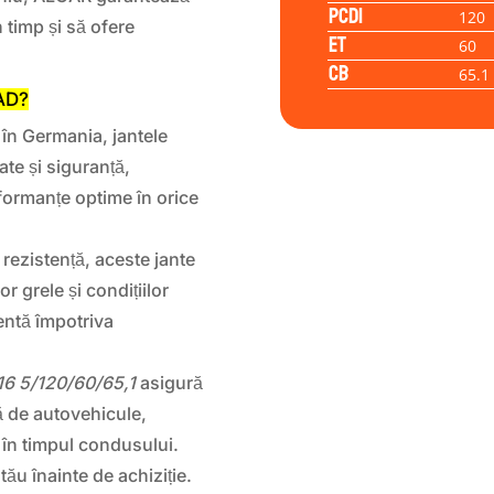
PCD1
120
 timp și să ofere
ET
60
CB
65.1
AD?
 în Germania, jantele
te și siguranță,
rformanțe optime în orice
 rezistență, aceste jante
r grele și condițiilor
lentă împotriva
16 5/120/60/65,1
asigură
ă de autovehicule,
t în timpul condusului.
tău înainte de achiziție.