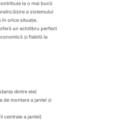
ontribuie la o mai bună
praîncălzire a sistemului
în orice situație.
feră un echilibru perfect
 economică și fiabilă la
anța dintre ele)
a de montare a jantei și
 centrale a jantei)