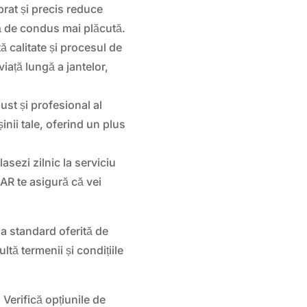
brat și precis reduce
ță de condus mai plăcută.
ă calitate și procesul de
iață lungă a jantelor,
st și profesional al
ii tale, oferind un plus
lasezi zilnic la serviciu
CAR te asigură că vei
a standard oferită de
tă termenii și condițiile
. Verifică opțiunile de