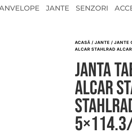
ANVELOPE
JANTE
SENZORI
ACCE
ACASĂ
/
JANTE
/
JANTE 
ALCAR STAHLRAD ALCAR 
Janta ta
ALCAR S
STAHLRA
5×114.3