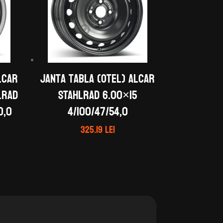
LCAR
Janta tabla (otel) ALCAR
LRAD
STAHLRAD 6.00×15
0,0
4/100/47/54,0
325.19
lei