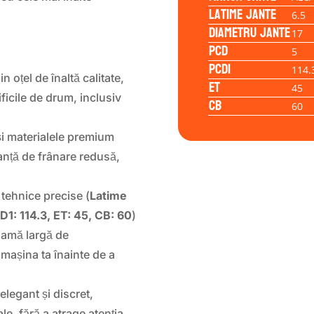
Latime jante
6.5
Diametru jante
17
PCD
5
PCD1
114.
n oțel de înaltă calitate,
ET
45
ificile de drum, inclusiv
CB
60
i materialele premium
anță de frânare redusă,
 tehnice precise (
Latime
CD1: 114.3, ET: 45, CB: 60
)
gamă largă de
 mașina ta înainte de a
elegant și discret,
le, fără a atrage atenția