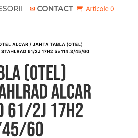
SORII
CONTACT
Articole 0
OTEL ALCAR
/ JANTA TABLA (OTEL)
STAHLRAD 61/2J 17H2 5×114.3/45/60
bla (otel)
TAHLRAD ALCAR
D 61/2J 17H2
/45/60