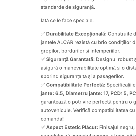
standarde de siguranță.
Iată ce le face speciale:
✅
Durabilitate Excepțională:
Construite di
jantele ALCAR rezistă cu brio condițiilor d
gropilor, bordurilor și intemperiilor.
✅
Siguranță Garantată:
Designul robust ș
asigură o manevrabilitate optimă și o dist
sporind siguranța ta și a pasagerilor.
✅
Compatibilitate Perfectă:
Specificațiile
jante: 6.5, Diametru jante: 17, PCD: 5, P
garantează o potrivire perfectă pentru o 
autovehicule. Verifică compatibilitatea cu
comanda!
✅
Aspect Estetic Plăcut:
Finisajul negru, 
completează aspectul general al mașinii ta