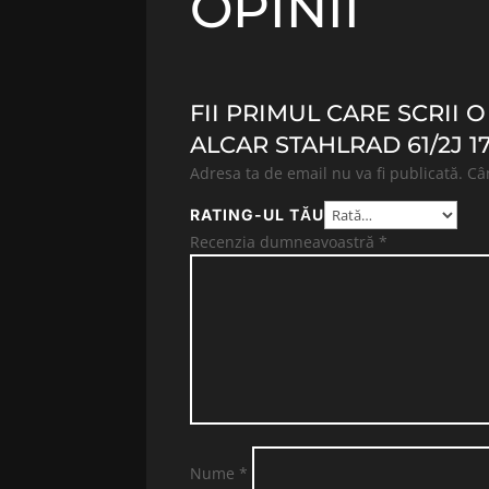
OPINII
FII PRIMUL CARE SCRII 
ALCAR STAHLRAD 61/2J 17
Adresa ta de email nu va fi publicată.
Câ
RATING-UL TĂU
Recenzia dumneavoastră
*
Nume
*