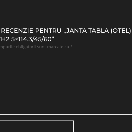
O RECENZIE PENTRU „JANTA TABLA (OTEL
H2 5×114.3/45/60”
mpurile obligatorii sunt marcate cu
*