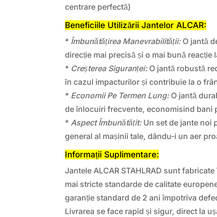
centrare perfectă)
Beneficiile Utilizării Jantelor ALCAR:
*
Îmbunătățirea Manevrabilității:
O jantă de
direcție mai precisă și o mai bună reacție
*
Creșterea Siguranței:
O jantă robustă re
în cazul impacturilor și contribuie la o frâ
*
Economii Pe Termen Lung:
O jantă dura
de înlocuiri frecvente, economisind bani 
*
Aspect Îmbunătățit:
Un set de jante noi 
general al mașinii tale, dându-i un aer pr
Informații Suplimentare:
Jantele ALCAR STAHLRAD sunt fabricate î
mai stricte standarde de calitate europen
garanție standard de 2 ani împotriva defec
Livrarea se face rapid și sigur, direct la uș