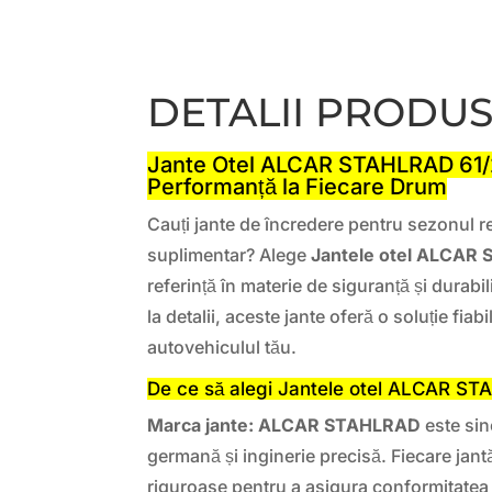
DETALII PRODU
Jante Otel ALCAR STAHLRAD 61/2
Performanță la Fiecare Drum
Cauți jante de încredere pentru sezonul r
suplimentar? Alege
Jantele otel ALCAR
referință în materie de siguranță și durabil
la detalii, aceste jante oferă o soluție fia
autovehiculul tău.
De ce să alegi Jantele otel ALCAR S
Marca jante: ALCAR STAHLRAD
este sin
germană și inginerie precisă. Fiecare jan
riguroase pentru a asigura conformitatea 