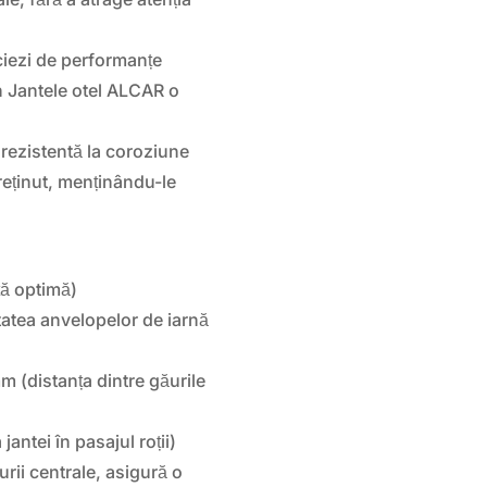
iezi de performanțe
in Jantele otel ALCAR o
 rezistentă la coroziune
treținut, menținându-le
ță optimă)
tatea anvelopelor de iarnă
 (distanța dintre găurile
antei în pasajul roții)
rii centrale, asigură o