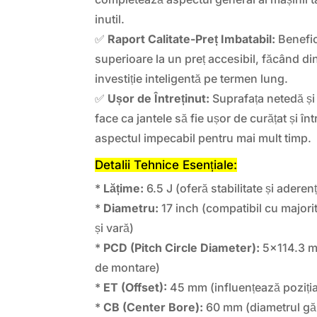
inutil.
✅
Raport Calitate-Preț Imbatabil:
Benefic
superioare la un preț accesibil, făcând d
investiție inteligentă pe termen lung.
✅
Ușor de Întreținut:
Suprafața netedă și
face ca jantele să fie ușor de curățat și în
aspectul impecabil pentru mai mult timp.
Detalii Tehnice Esențiale:
*
Lățime:
6.5 J (oferă stabilitate și aderen
*
Diametru:
17 inch (compatibil cu majori
și vară)
*
PCD (Pitch Circle Diameter):
5×114.3 mm
de montare)
*
ET (Offset):
45 mm (influențează poziția j
*
CB (Center Bore):
60 mm (diametrul gău