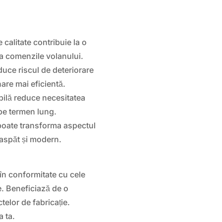
 calitate contribuie la o
 la comenzile volanului.
duce riscul de deteriorare
nare mai eficientă.
bilă reduce necesitatea
pe termen lung.
poate transforma aspectul
oaspăt și modern.
n conformitate cu cele
e. Beneficiază de o
telor de fabricație.
a ta.