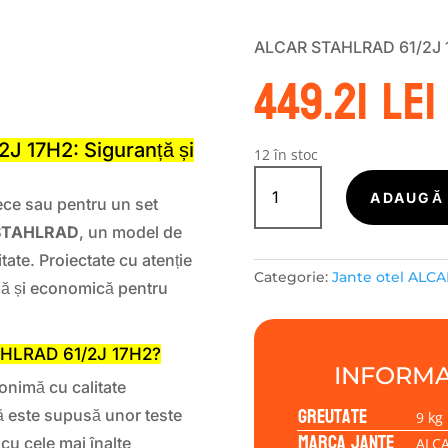
ALCAR STAHLRAD 61/2J 
449.21
lei
S
J 17H2: Siguranță și
12 în stoc
Cantitate
Janta
ADAUGĂ 
ece sau pentru un set
tabla
 STAHLRAD
, un model de
(otel)
ALCAR
itate. Proiectate cu atenție
Categorie:
Jante otel ALCA
STAHLRAD
bilă și economică pentru
ALCAR
STAHLRAD
61/2J
TAHLRAD 61/2J 17H2?
INFORMA
17H2
onimă cu calitate
5x114.3/45/60
Greutate
tă este supusă unor teste
9 kg
Marca jante
cu cele mai înalte
ALC